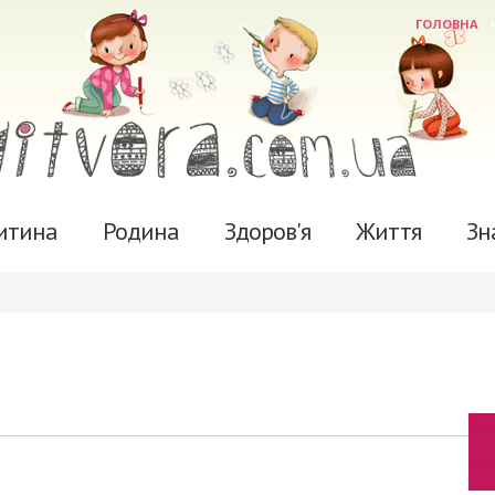
ГОЛОВНА
итина
Родина
Здоров'я
Життя
Зн