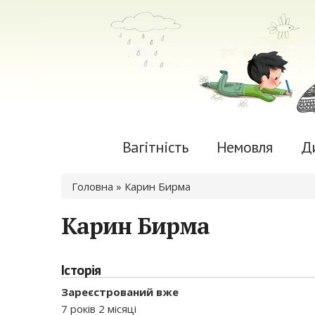
Вагітність
Немовля
Д
Ви є тут
Головна
» Карин Бирма
Карин Бирма
Історія
Зареєстрований вже
7 років 2 місяці