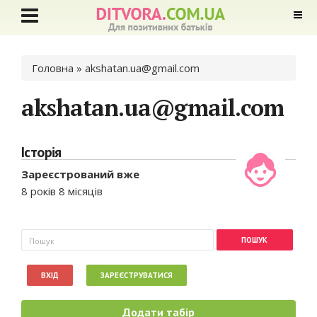
Ви є тут
Головна
» akshatan.ua@gmail.com
akshatan.ua@gmail.com
Історія
Зареєстрований вже
8 років 8 місяців
Пошукова форма
Пошук
ВХІД
ЗАРЕЄСТРУВАТИСЯ
Додати табір