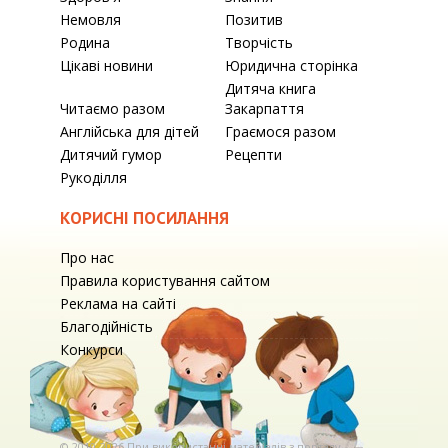
Немовля
Позитив
Родина
Творчість
Цікаві новини
Юридична сторінка
Дитяча книга
Читаємо разом
Закарпаття
Англійська для дітей
Граємося разом
Дитячий гумор
Рецепти
Рукоділля
КОРИСНІ ПОСИЛАННЯ
Про нас
Правила користування сайтом
Реклама на сайті
Благодійність
Конкурси
© 2010-2026 При використаннi матерiалiв з порталу