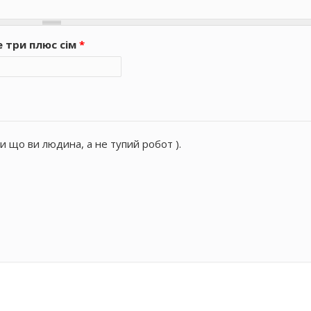
е три плюс сім
*
и що ви людина, а не тупий робот ).