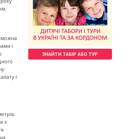
вроку
ом,
е можна
ами і
о
ЗНАЙТИ ТАБІР АБО ТУР
одного
ну
алату і
етрів.
м з
те
ина