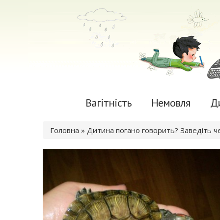
Вагітність
Немовля
Д
Ви є тут
Головна
» Дитина погано говорить? Заведіть ч