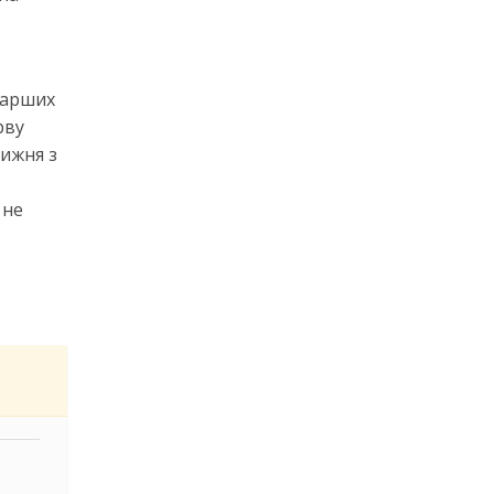
тарших
рву
тижня з
 не