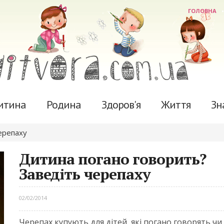
ГОЛОВНА
итина
Родина
Здоров'я
Життя
Зн
ерепаху
Дитина погано говорить?
Заведіть черепаху
02/02/2014
Черепах купують для дітей, які погано говорять чи