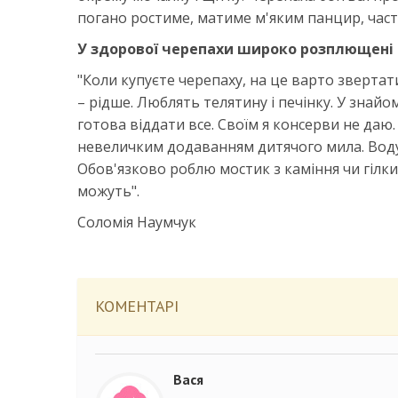
погано ростиме, матиме м'яким панцир, част
У здорової черепахи широко розплющені 
"Коли купуєте черепаху, на це варто звертат
– рідше. Люблять телятину і печінку. У знай
готова віддати все. Своїм я консерви не даю
невеличким додаванням дитячого мила. Воду 
Обов'язково роблю мостик з каміння чи гілк
можуть".
Соломія Наумчук
КОМЕНТАРІ
Вася