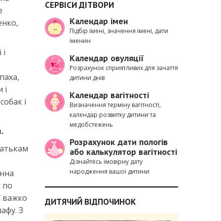
СЕРВІСИ ДІТВОРИ
е
Календар імен
енко,
Підбір імені, значення імені, дати
іменин
 і
Календар овуляції
Розрахунок сприятливих для зачаття
паха,
дитини днів
 і
Календар вагітності
собак і
Визначення терміну вагітності,
календар розвитку дитини та
медобстежень
.
Розрахунок дати пологів
Батькам
або калькулятор вагітності
Дізнайтесь імовірну дату
народження вашої дитини
инна
и по
ї важко
ДИТЯЧИЙ ВІДПОЧИНОК
афу. З