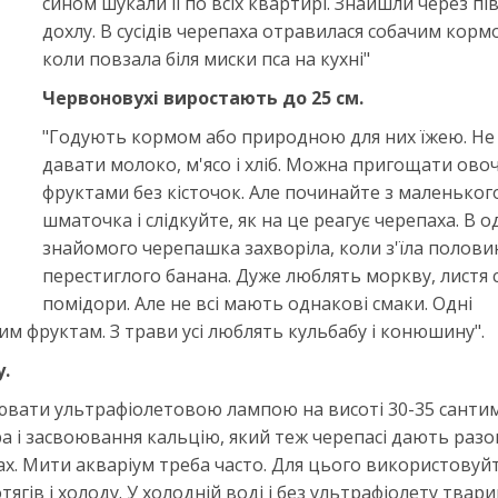
сином шукали її по всіх квартирі. Знайшли через пі
дохлу. В сусідів черепаха отравилася собачим корм
коли повзала біля миски пса на кухні"
Червоновухі виростають до 25 см.
"Годують кормом або природною для них їжею. Н
давати молоко, м'ясо і хліб. Можна пригощати овоч
фруктами без кісточок. Але починайте з маленьког
шматочка і слідкуйте, як на це реагує черепаха. В 
знайомого черепашка захворіла, коли з'їла полови
перестиглого банана. Дуже люблять моркву, листя с
помідори. Але не всі мають однакові смаки. Одні
м фруктам. З трави усі люблять кульбабу і конюшину".
.
лювати ультрафіолетовою лампою на висоті 30-35 сантим
 і засвоювання кальцію, який теж черепасі дають разо
ах. Мити акваріум треба часто. Для цього використовуй
ягів і холоду. У холодній воді і без ультрафіолету твар