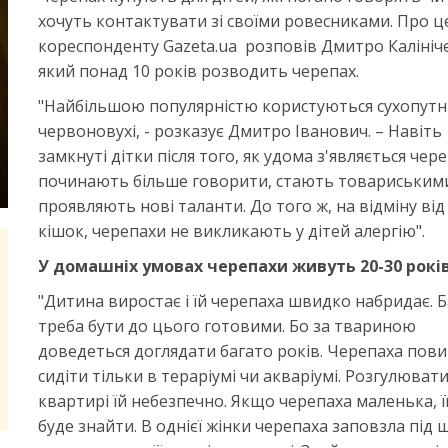
хочуть контактувати зі своїми ровесниками. Про ц
кореспонденту Gazeta.ua
розповів Дмитро Калініч
який понад 10 років розводить черепах.
"Найбільшою популярністю користуються сухопутні
червоновухі, - розказує Дмитро Іванович. – Навіть
замкнуті дітки після того, як удома з'являється чере
починають більше говорити, стають товариськими
проявляють нові таланти. До того ж, на відміну від 
кішок, черепахи не викликають у дітей алергію".
У домашніх умовах черепахи живуть 20-30 років
"Дитина виростає і їй черепаха швидко набридає. 
треба бути до цього готовими. Бо за твариною
доведеться доглядати багато років. Черепаха пов
сидіти тільки в тераріумі чи акваріумі. Розгулюват
квартирі їй небезпечно. Якщо черепаха маленька, ї
буде знайти. В однієї жінки черепаха заповзла під ш