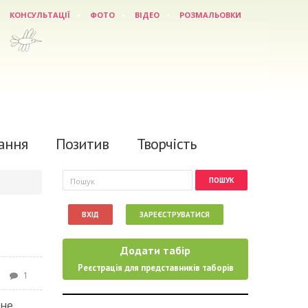
КОНСУЛЬТАЦІЇ
ФОТО
ВІДЕО
РОЗМАЛЬОВКИ
ання
Позитив
Творчість
Пошукова форма
Пошук
ВХІД
ЗАРЕЄСТРУВАТИСЯ
Додати табір
Реєстрація для представників таборів
1
 не