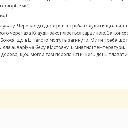
о хворітиме".
очі.
и увагу. Черепах до двох років треба годувати щодня, с
омого черепаха Клаудія захоплюється сардиною. За консе
. Боюся, що від такого можуть загинути. Мити треба що
для акваріума беру відстояну, кімнатної температури.
и дерева, щоб могли там перепочити. Весь день плавати