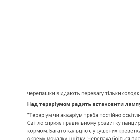
черепашки віддають перевагу тільки солодки
Над тераріумом радить встановити лампу
"Тераріум чи акваріум треба постійно освіт
Світло сприяє правильному розвитку панцира
кормом. Багато кальцію є у сушених креветк
окрему мочалку і щітку. Черепаха боїться прот