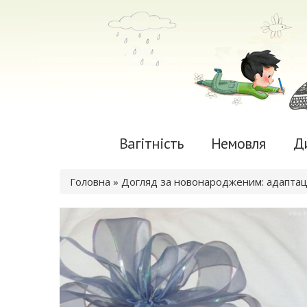
Вагітність
Немовля
Д
Ви є тут
Головна
» Догляд за новонародженим: адаптац