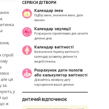
СЕРВІСИ ДІТВОРИ
Календар імен
ванок
Підбір імені, значення імені, дати
м,
іменин
дитинка
Календар овуляції
на
Розрахунок сприятливих для зачаття
дитини днів
ення,
Календар вагітності
Визначення терміну вагітності,
х спроб
календар розвитку дитини та
ному
медобстежень
в
Розрахунок дати пологів
плеск
або калькулятор вагітності
 але ця
Дізнайтесь імовірну дату
народження вашої дитини
у за
снують у
и що
ДИТЯЧИЙ ВІДПОЧИНОК
 що ж