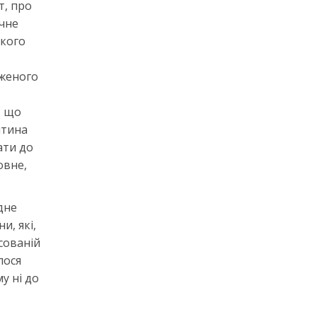
т, про
очне
ького
дженого
, що
итина
ати до
овне,
дне
и, які,
сованій
лося
у ні до