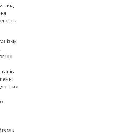
 - від
ння
дність.
ганізму
х
гічні
станів
іками:
дянської
го
теся з