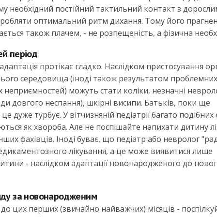
Йому необхідний постійний тактильний контакт з дорослим
виробляти оптимальний ритм дихання. Тому його прагне
ється також плачем, - не розпещеність, а фізична необхі
ей період
адаптація протікає гладко. Наслідком пристосування ор
ого середовища (іноді також результатом проблемни
 неприємностей) можуть стати коліки, незначні невроло
ди довгого неспання), шкірні висипи. Батьків, поки ще
е дуже турбує. У вітчизняній педіатрії багато подібних 
уються як хвороба. Але не поспішайте напихати дитину л
их фахівців. Іноді буває, що педіатр або невролог "ра
медикаментозного лікування, а це може виявитися лише
итини - наслідком адаптації новонародженого до ново
ляду за новонародженим
до цих перших (звичайно найважчих) місяців - поспілкуй