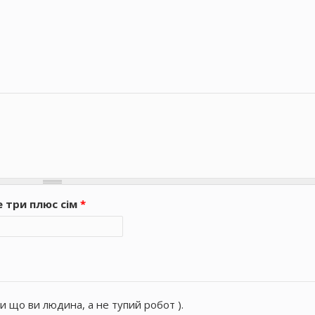
е три плюс сім
*
и що ви людина, а не тупий робот ).