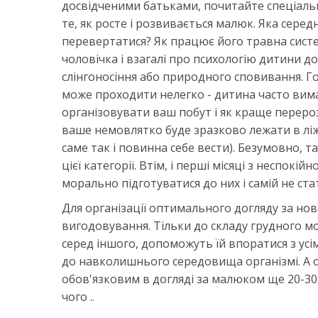
досвідченими батьками, почитайте спеціальн
те, як росте і розвивається малюк. Яка серед
перевертатися? Як працює його травна сист
чоловічка і взагалі про психологію дитини 
слінгоносіння або природного сповивання. Г
може проходити нелегко - дитина часто вима
організовувати ваш побут і як краще перероз
ваше немовлятко буде зразково лежати в ліж
саме так і повинна себе вести). Безумовно, 
цієї категорії. Втім, і перші місяці з неспо
морально підготуватися до них і самій не ста
Для організації оптимального догляду за н
вигодовування. Тільки до складу грудного мо
серед іншого, допоможуть їй впоратися з ус
до навколишнього середовища організмі. А о
обов'язковим в догляді за малюком ще 20-30
чого ..