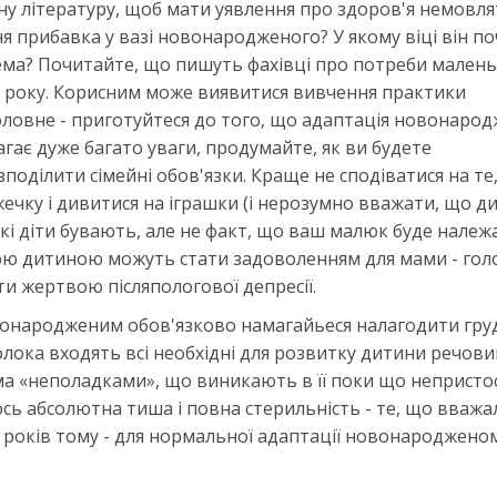
у літературу, щоб мати уявлення про здоров'я немовля
ня прибавка у вазі новонародженого? У якому віці він п
ема? Почитайте, що пишуть фахівці про потреби мален
до року. Корисним може виявитися вивчення практики
оловне - приготуйтеся до того, що адаптація новонаро
гає дуже багато уваги, продумайте, як ви будете
поділити сімейні обов'язки. Краще не сподіватися на те
ечку і дивитися на іграшки (і нерозумно вважати, що д
такі діти бувають, але не факт, що ваш малюк буде належ
кійною дитиною можуть стати задоволенням для мами - гол
ти жертвою післяпологової депресії.
овонародженим обов'язково намагайьеся налагодити гру
лока входять всі необхідні для розвитку дитини речовин
іма «неполадками», що виникають в її поки що непристо
сь абсолютна тиша і повна стерильність - те, що вважа
 років тому - для нормальної адаптації новонародженом