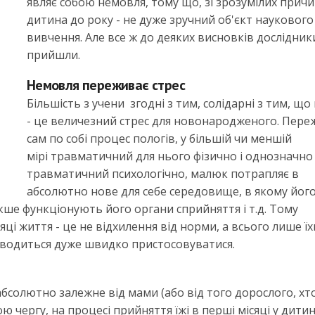
являє собою немовля, тому що, зі зрозумілих причи
дитина до року - не дуже зручний об'єкт наукового
вивчення. Але все ж до деяких висновків дослідник
прийшли.
Немовля переживає стрес
Більшість з учени згодні з тим, солідарні з тим, що
- це величезний стрес для новонародженого. Пер
сам по собі процес пологів, у більшій чи меншій
мірі травматичний для нього фізично і однозначно
травматичний психологічно, малюк потрапляє в
абсолютно нове для себе середовище, в якому йог
ше функціонують його органи сприйняття і т.д. Тому
яці життя - це не відхилення від норми, а всього лише їх
 доводиться дуже швидко пристосовуватися.
 абсолютно залежне від мами (або від того дорослого, хт
ою чергу, на процесі прийняття їжі в перші місяці у дити