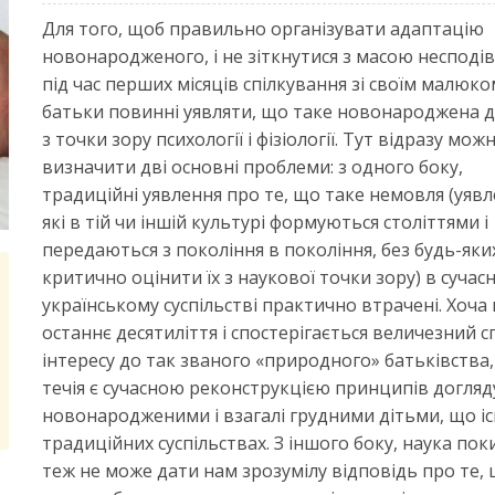
Для того, щоб правильно організувати адаптацію
новонародженого, і не зіткнутися з масою несподі
під час перших місяців спілкування зі своїм малюко
батьки повинні уявляти, що таке новонароджена 
з точки зору психології і фізіології. Тут відразу мож
визначити дві основні проблеми: з одного боку,
традиційні уявлення про те, що таке немовля (уявл
які в тій чи іншій культурі формуються століттями і
передаються з покоління в покоління, без будь-яки
критично оцінити їх з наукової точки зору) в сучас
українському суспільстві практично втрачені. Хоча 
останнє десятиліття і спостерігається величезний с
інтересу до так званого «природного» батьківства,
течія є сучасною реконструкцією принципів догляд
новонародженими і взагалі грудними дітьми, що і
традиційних суспільствах. З іншого боку, наука пок
теж не може дати нам зрозумілу відповідь про те,