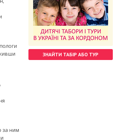
н,
и
 пологи
еживши
ЗНАЙТИ ТАБІР АБО ТУР
о
ня
о за ним
ни