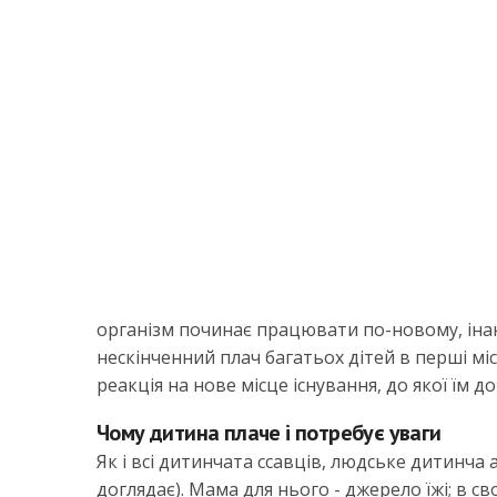
організм починає працювати по-новому, інак
нескінченний плач багатьох дітей в перші міс
реакція на нове місце існування, до якої їм
Чому дитина плаче і потребує уваги
Як і всі дитинчата ссавців, людське дитинча
доглядає). Мама для нього - джерело їжі; в св