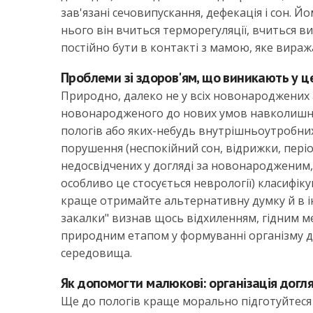
зав'язані сечовипускання, дефекація і сон. 
нього він вчиться терморегуляції, вчиться 
постійно бути в контакті з мамою, яке виража
Проблеми зі здоров'ям, що виникають у ц
Природно, далеко не у всіх новонароджених 
новонародженого до нових умов навколишнь
пологів або яких-небудь внутрішньоутробних
порушення (неспокійний сон, відрижки, періо
недосвідчених у догляді за новонародженим, ц
особливо це стосується неврології) класифік
краще отримайте альтернативну думку й в інш
закалки" визнав щось відхиленням, гідним 
природним етапом у формуванні організму д
середовища.
Як допомогти малюкові: організація дог
Ще до пологів краще морально підготуйтеся 