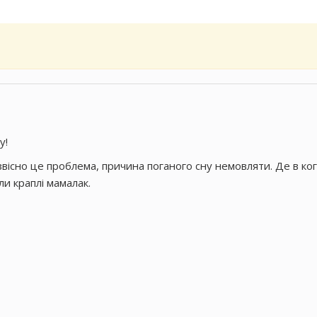
у!
звісно це проблема, причина поганого сну немовляти. Де в ко
и краплі мамалак.