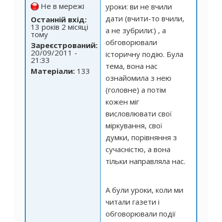
Не в мережі
уроки: ви не вчили
дати (вчити-то вчили,
Останній вхід:
13 років 2 місяці
а не зубрили:) , а
тому
обговорювали
Зареєстрований:
20/09/2011 -
історичну подію. Була
21:33
тема, вона нас
Матеріали:
133
ознайомила з нею
(головне) а потім
кожен міг
висловлювати свої
міркування, свої
думки, порівняння з
сучасністю, а вона
тільки направляла нас.
А були уроки, коли ми
читали газети і
обговорювали події