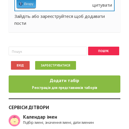
Вгору
цитувати
Зайдіть
або
зареєструйтеся
щоб додавати
пости
Пошукова форма
Пошук
ВХІД
ЗАРЕЄСТРУВАТИСЯ
Додати табір
Реєстрація для представників таборів
СЕРВІСИ ДІТВОРИ
Календар імен
Підбір імені, значення імені, дати іменин