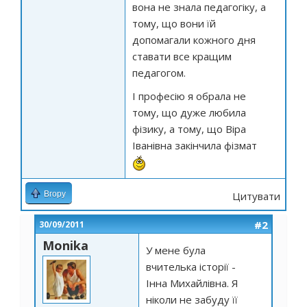
вона не знала педагогіку, а
тому, що вони їй
допомагали кожного дня
ставати все кращим
педагогом.
І професію я обрала не
тому, що дуже любила
фізику, а тому, що Віра
Іванівна закінчила фізмат
Вгору
Цитувати
#2
30/09/2011
Monika
У мене була
вчителька історії -
Інна Михайлівна. Я
ніколи не забуду її