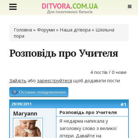
Ви є тут
Головна
»
Форуми
»
Наша дітвора
»
Шкільна
пора
Розповідь про Учителя
4 постів / 0 нове
Зайдіть
або
зареєструйтеся
щоб додавати пости
Останнє повідомлення
#1
29/09/2011
Розповідь про Учителя
Maryann
Я недарма написала у
заголовку слово з великої
літери. Давайте на