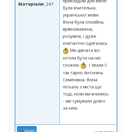
прикладом для мене
Матеріали:
247
була вчителька
української мови.
Вона була спокійна,
врівноважена,
розумна, і дуже
елегантно одягалась
Ми дівчата всі
хотіли бути на неї
схожою
І звали її
так гарно Антоніна
Семенівна. Вона
поїхала з міста ще
тоді, коли ми вчились
- ми сумували довго
за нею.
Вгору
цитувати