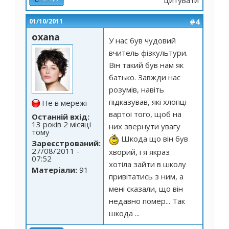
#4
01/10/2011
oxana
У нас був чудовий
вчитель фізкультури.
Він такий був нам як
батько. Завжди нас
розумів, навіть
підказував, які хлопці
Не в мережі
вартоі того, щоб на
Останній вхід:
13 років 2 місяці
них звернути увагу
тому
Шкода що він був
Зареєстрований:
27/08/2011 -
хворий, і я якраз
07:52
хотіла зайти в школу
Матеріали:
91
привітатись з ним, а
мені сказали, що він
недавно помер... Так
шкода ...