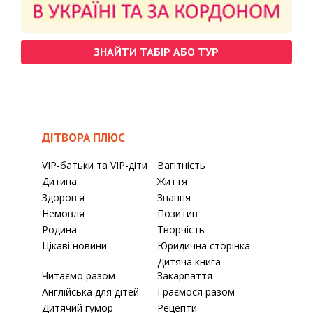
ЗНАЙТИ ТАБІР АБО ТУР
ДІТВОРА ПЛЮС
VIP-батьки та VIP-діти
Вагітність
Дитина
Життя
Здоров'я
Знання
Немовля
Позитив
Родина
Творчість
Цікаві новини
Юридична сторінка
Дитяча книга
Читаємо разом
Закарпаття
Англійська для дітей
Граємося разом
Дитячий гумор
Рецепти