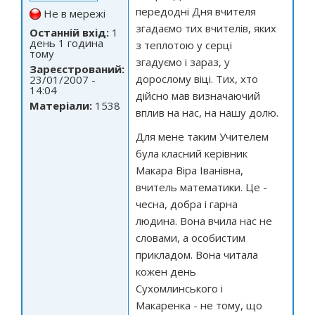
передодні Дня вчителя
Не в мережі
згадаємо тих вчителів, яких
Останній вхід:
1
день 1 година
з теплотою у серці
тому
згадуємо і зараз, у
Зареєстрований:
дорослому віці. Тих, хто
23/01/2007 -
14:04
дійсно мав визначаючий
Матеріали:
1538
вплив на нас, на нашу долю.
Для мене таким Учителем
була класний керівник
Макара Віра Іванівна,
вчитель математики. Це -
чесна, добра і гарна
людина. Вона вчила нас не
словами, а особистим
прикладом. Вона читала
кожен день
Сухомлинського і
Макаренка - не тому, що