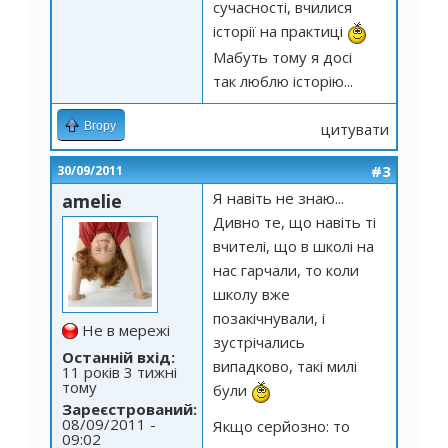
сучасності, вчилися
історії на практиці
Мабуть тому я досі
так люблю історію...
Вгору
цитувати
#3
30/09/2011
Я навіть не знаю...
amelie
Дивно те, що навіть ті
вчителі, що в школі на
нас гарчали, то коли
школу вже
позакічнували, і
Не в мережі
зустрічались
Останній вхід:
випадково, такі милі
11 років 3 тижні
тому
були
Зареєстрований:
08/09/2011 -
Якщо серйозно: то
09:02