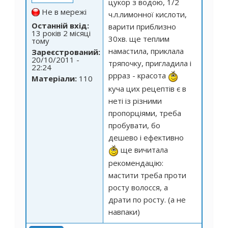
цукор з водою, 1/2
Не в мережі
ч.л.лимонної кислоти,
Останній вхід:
варити приблизно
13 років 2 місяці
30хв. ще теплим
тому
намастила, приклала
Зареєстрований:
20/10/2011 -
тряпочку, пригладила і
22:24
ррраз - красота
Матеріали:
110
куча цих рецептів є в
неті із різними
пропорціями, треба
пробувати, бо
дешево і ефективно
ще вичитала
рекомендацію:
мастити треба проти
росту волосся, а
драти по росту. (а не
навпаки)