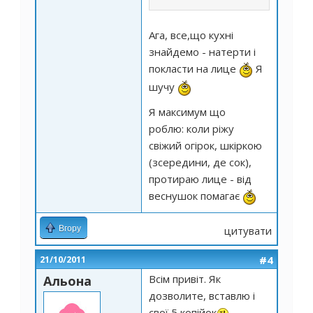
Ага, все,що кухні
знайдемо - натерти і
покласти на лице
Я
шучу
Я максимум що
роблю: коли ріжу
свіжий огірок, шкіркою
(зсередини, де сок),
протираю лице - від
веснушок помагає
Вгору
цитувати
#4
21/10/2011
Всім привіт. Як
Альона
дозволите, вставлю і
свої 5 копійок
.