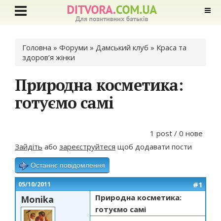
Ви є тут
Головна
»
Форуми
»
Дамський клуб
»
Краса та
здоров’я жінки
Природна косметика:
готуємо самі
1 post / 0 нове
Зайдіть
або
зареєструйтеся
щоб додавати пости
Останнє повідомлення
#1
05/10/2011
Природна косметика:
Monika
готуємо самі