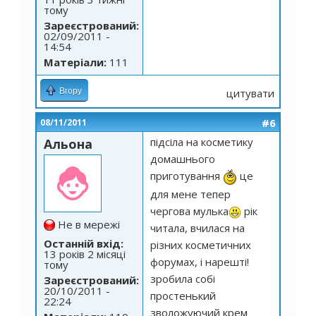
тому
Зареєстрований:
02/09/2011 -
14:54
Матеріали:
111
Вгору
цитувати
#6
08/11/2011
підсіла на косметику
Альона
домашнього
приготування
це
для мене тепер
чергова мулька
рік
Не в мережі
читала, вчилася на
Останній вхід:
різних косметичних
13 років 2 місяці
форумах, і нарешті!
тому
зробила собі
Зареєстрований:
20/10/2011 -
простенький
22:24
зволожуючий крем