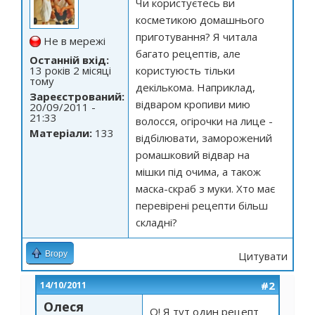
Чи користуєтесь ви
косметикою домашнього
приготування? Я читала
Не в мережі
багато рецептів, але
Останній вхід:
13 років 2 місяці
користуюсть тільки
тому
декількома. Наприклад,
Зареєстрований:
відваром кропиви мию
20/09/2011 -
21:33
волосся, огірочки на лице -
Матеріали:
133
відбілювати, заморожений
ромашковий відвар на
мішки під очима, а також
маска-скраб з муки. Хто має
перевірені рецепти більш
складні?
Вгору
Цитувати
#2
14/10/2011
Олеся
О! Я тут один рецепт