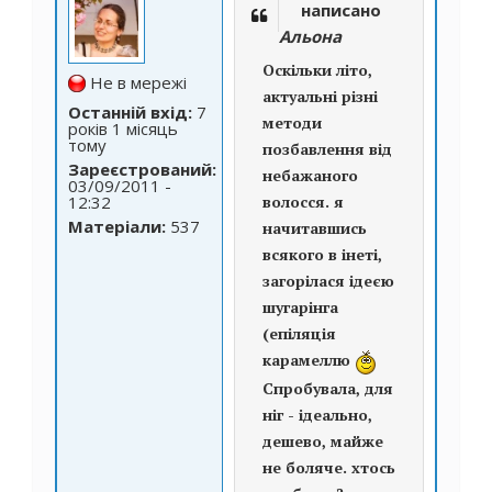
написано
Альона
Оскільки літо,
Не в мережі
актуальні різні
Останній вхід:
7
методи
років 1 місяць
тому
позбавлення від
Зареєстрований:
небажаного
03/09/2011 -
12:32
волосся. я
Матеріали:
537
начитавшись
всякого в інеті,
загорілася ідеєю
шугарінга
(епіляція
карамеллю
Спробувала, для
ніг - ідеально,
дешево, майже
не боляче. хтось