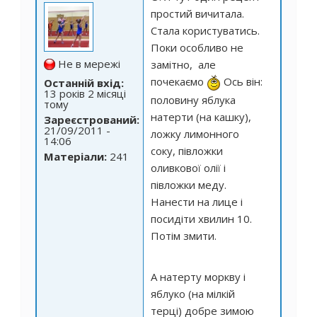
простий вичитала.
Стала користуватись.
Поки особливо не
Не в мережі
замітно, але
почекаємо
Ось він:
Останній вхід:
13 років 2 місяці
половину яблука
тому
натерти (на кашку),
Зареєстрований:
21/09/2011 -
ложку лимонного
14:06
соку, півложки
Матеріали:
241
оливкової олії і
півложки меду.
Нанести на лице і
посидіти хвилин 10.
Потім змити.
А натерту моркву і
яблуко (на мілкій
терці) добре зимою