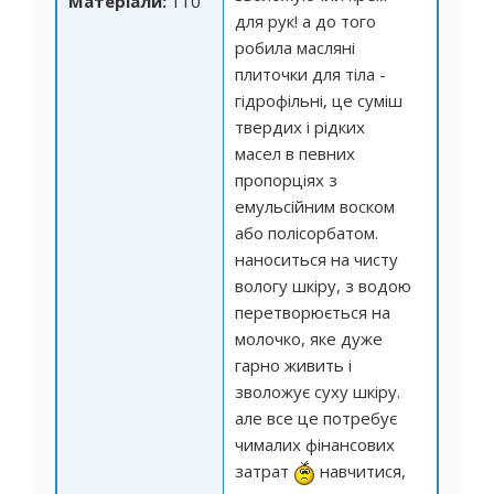
Матеріали:
110
для рук! а до того
робила масляні
плиточки для тіла -
гідрофільні, це суміш
твердих і рідких
масел в певних
пропорціях з
емульсійним воском
або полісорбатом.
наноситься на чисту
вологу шкіру, з водою
перетворюється на
молочко, яке дуже
гарно живить і
зволожує суху шкіру.
але все це потребує
чималих фінансових
затрат
навчитися,