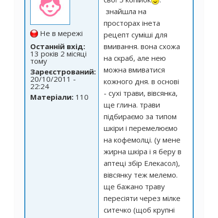
знайшла на
просторах інета
Не в мережі
рецепт суміші для
Останній вхід:
вмивання. вона схожа
13 років 2 місяці
на скраб, але нею
тому
можна вмиватися
Зареєстрований:
20/10/2011 -
кожного дня. в основі
22:24
- сухі трави, вівсянка,
Матеріали:
110
ще глина. трави
підбираємо за типом
шкіри і перемелюємо
на кофемолці. (у мене
жирна шкіра і я беру в
аптеці збір Елекасол),
вівсянку теж мелемо.
ще бажано траву
пересіяти через мілке
ситечко (щоб крупні