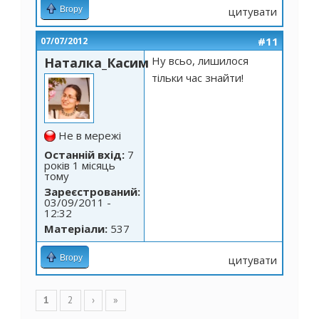
Вгору
цитувати
#11
07/07/2012
Ну всьо, лишилося
Наталка_Касим
тільки час знайти!
Не в мережі
Останній вхід:
7
років 1 місяць
тому
Зареєстрований:
03/09/2011 -
12:32
Матеріали:
537
Вгору
цитувати
Сторінки
1
2
›
»