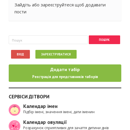
Зайдіть
або
зареєструйтеся
щоб додавати
пости
Пошукова форма
Пошук
ВХІД
ЗАРЕЄСТРУВАТИСЯ
Додати табір
Реєстрація для представників таборів
СЕРВІСИ ДІТВОРИ
Календар імен
Підбір імені, значення імені, дати іменин
Календар овуляції
Розрахунок сприятливих для зачаття дитини днів