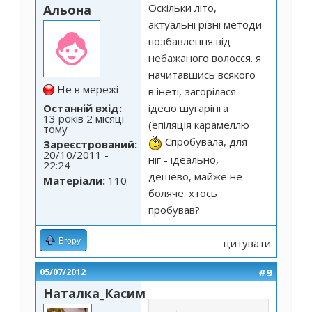
Оскільки літо,
Альона
актуальні різні методи
позбавлення від
небажаного волосся. я
начитавшись всякого
Не в мережі
в інеті, загорілася
Останній вхід:
ідеєю шугарінга
13 років 2 місяці
(епіляція карамеллю
тому
Спробувала, для
Зареєстрований:
20/10/2011 -
ніг - ідеально,
22:24
дешево, майже не
Матеріали:
110
боляче. хтось
пробував?
Вгору
цитувати
#9
05/07/2012
Наталка_Касим