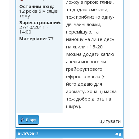
ложку з гіркою глини,
Останній вхід:
та додаю сметани,
12 років 5 місяців
тому
теж приблизно одну-
Зареєстрований:
дві чайні ложки,
27/10/2011 -
14:00
перемішую, та
Матеріали:
77
наношу на лице десь
на хвилин 15-20.
Можна додати каплю
апельсинового чи
грейфруктового
ефірного масла (я
його додаю для
аромату, хоча ці масла
теж добре діють на
шкіру).
Вгору
цитувати
#8
01/07/2012