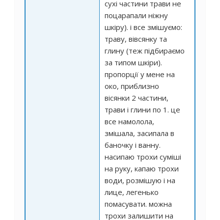
сухі частини трави не
поцарапали ніжну
шкіру). і все змішуємо:
траву, вівсянку та
глину (теж підбираємо
за типом шкіри).
пропорції у мене на
око, приблизно
вісянки 2 частини,
трави і глини по 1. це
все намолола,
змішала, засипала в
баночку і ванну.
насипаю трохи суміші
на руку, капаю трохи
води, розмішую і на
лице, легенько
помасувати. можна
трохи залишити на