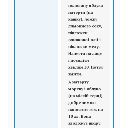
половину яблука
натерти (на
кашку), ложку
лимонного соку,
півложки
оливкової олії і
півложки меду.
Нанести на лице
і посидіти
хвилин 10. Потім
змити.
А натерту
моркву і яблуко
(на мілкій терці)
добре зимою
наносити теж на
10 хв. Вона
зволожує шкіру.