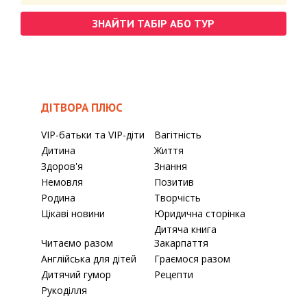
ЗНАЙТИ ТАБІР АБО ТУР
ДІТВОРА ПЛЮС
VIP-батьки та VIP-діти
Вагітність
Дитина
Життя
Здоров'я
Знання
Немовля
Позитив
Родина
Творчість
Цікаві новини
Юридична сторінка
Дитяча книга
Читаємо разом
Закарпаття
Англійська для дітей
Граємося разом
Дитячий гумор
Рецепти
Рукоділля