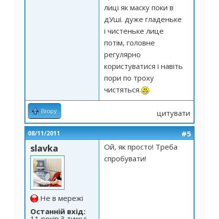
лиці як маску поки в
дУші. дуже гладеньке
і чистеньке лице
потім, головне
регулярно
користуватися і навіть
пори по троху
чистяться.
Вгору
цитувати
#5
08/11/2011
Ой, як просто! Треба
slavka
спробувати!
Не в мережі
Останній вхід:
11 років 3 тижні