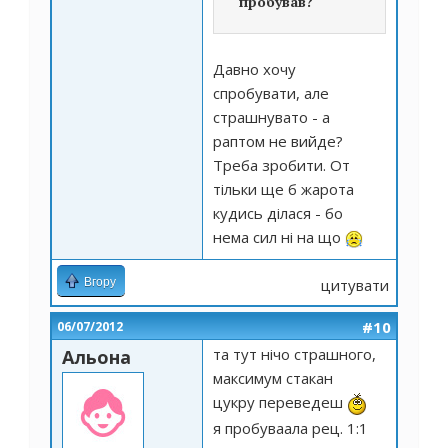
пробував?
Давно хочу
спробувати, але
страшнувато - а
раптом не вийде?
Треба зробити. От
тільки ще б жарота
кудись ділася - бо
нема сил ні на що
Вгору
цитувати
#10
06/07/2012
та тут нічо страшного,
Альона
максимум стакан
цукру переведеш
я пробуваала рец. 1:1