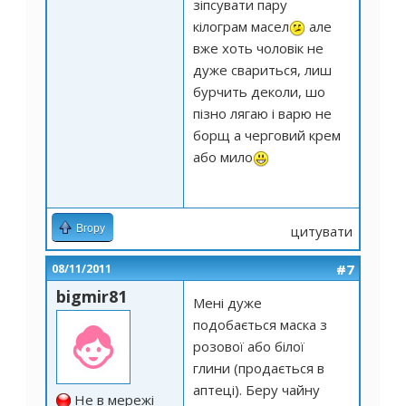
зіпсувати пару
кілограм масел
але
вже хоть чоловік не
дуже свариться, лиш
бурчить деколи, шо
пізно лягаю і варю не
борщ а черговий крем
або мило
Вгору
цитувати
#7
08/11/2011
bigmir81
Мені дуже
подобається маска з
розової або білої
глини (продається в
аптеці). Беру чайну
Не в мережі