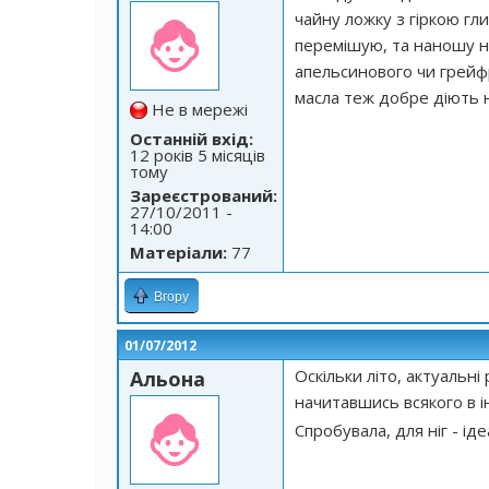
чайну ложку з гіркою гл
перемішую, та наношу н
апельсинового чи грейфр
масла теж добре діють н
Не в мережі
Останній вхід:
12 років 5 місяців
тому
Зареєстрований:
27/10/2011 -
14:00
Матеріали:
77
Вгору
01/07/2012
Оскільки літо, актуальні
Альона
начитавшись всякого в ін
Спробувала, для ніг - і