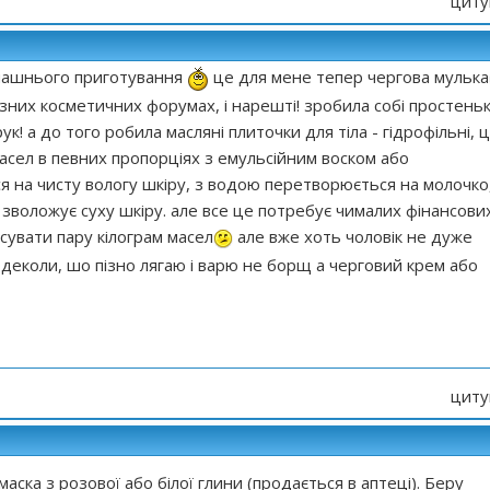
циту
омашнього приготування
це для мене тепер чергова мулька
різних косметичних форумах, і нарешті! зробила собі простень
! а до того робила масляні плиточки для тіла - гідрофільні, 
масел в певних пропорціях з емульсійним воском або
я на чисту вологу шкіру, з водою перетворюється на молочко
 зволожує суху шкіру. але все це потребує чималих фінансови
сувати пару кілограм масел
але вже хоть чоловік не дуже
деколи, шо пізно лягаю і варю не борщ а черговий крем або
циту
аска з розової або білої глини (продається в аптеці). Беру