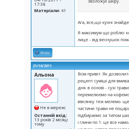
зволожує шкіру.
17:38
Матеріали:
41
Ага, все,що кухні знайд
Я максимум що роблю: ко
лице - від веснушок по
Вгору
21/10/2011
Всім привіт. Як дозволите
Альона
рецепт суміші для вмива
дня. в основі - сухі трав
перемелюємо на кофемолц
вівсянку теж мелемо. ще
Не в мережі
частини трави не поцарап
Останній вхід:
підбираємо за типом шкір
13 років 2 місяці
і глини по 1. це все нам
тому