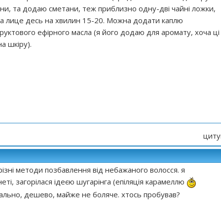
ини, та додаю сметани, теж приблизно одну-дві чайні ложки,
а лице десь на хвилин 15-20. Можна додати каплю
уктового ефірного масла (я його додаю для аромату, хоча ці
а шкіру).
циту
 різні методи позбавлення від небажаного волосся. я
еті, загорілася ідеєю шугарінга (епіляція карамеллю
деально, дешево, майже не боляче. хтось пробував?