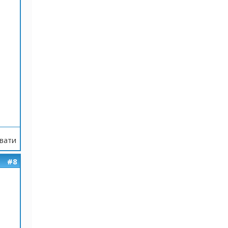
вати
#8