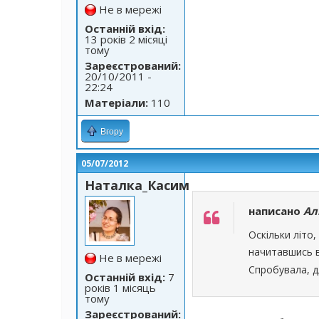
Не в мережі
Останній вхід:
13 років 2 місяці
тому
Зареєстрований:
20/10/2011 -
22:24
Матеріали:
110
Вгору
05/07/2012
Наталка_Касим
написано
Ал
Оскільки літо
начитавшись вс
Не в мережі
Спробувала, д
Останній вхід:
7
років 1 місяць
тому
Зареєстрований: