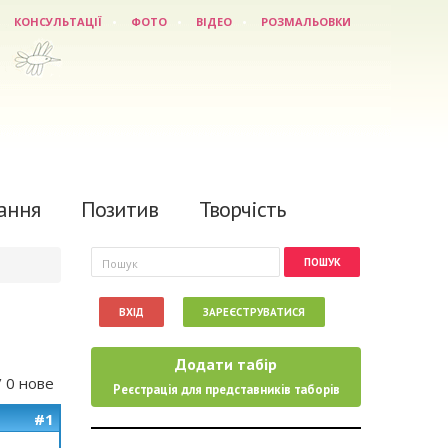
КОНСУЛЬТАЦІЇ
ФОТО
ВІДЕО
РОЗМАЛЬОВКИ
ання
Позитив
Творчість
Пошукова форма
Пошук
ВХІД
ЗАРЕЄСТРУВАТИСЯ
Додати табір
/ 0 нове
Реєстрація для представників таборів
#1