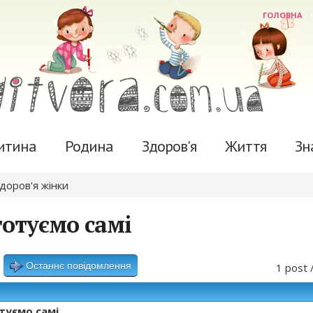
ГОЛОВНА
итина
Родина
Здоров'я
Життя
Зн
здоров’я жінки
отуємо самі
Останнє повідомлення
1 post 
туємо самі