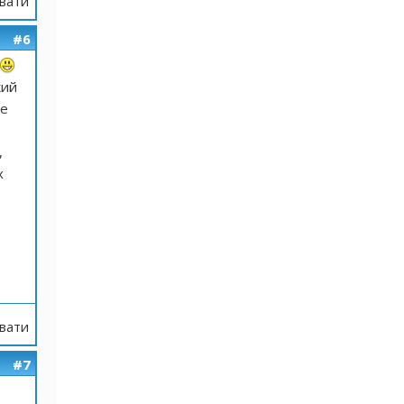
вати
#6
кий
це
,
х
вати
#7