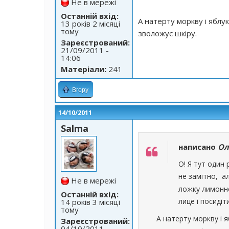
Не в мережі
Останній вхід:
А натерту моркву і яблу
13 років 2 місяці
тому
зволожує шкіру.
Зареєстрований:
21/09/2011 -
14:06
Матеріали:
241
Вгору
14/10/2011
Salma
написано
Ол
О! Я тут один
не замітно, 
Не в мережі
ложку лимонно
Останній вхід:
лице і посидіт
14 років 3 місяці
тому
А натерту моркву і я
Зареєстрований:
04/10/2011 -