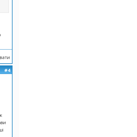
ю
вати
#4
ж
ави
ші