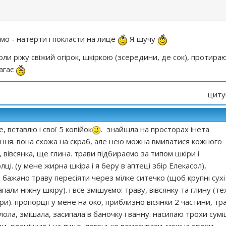
емо - натерти і покласти на лице
Я шучу
ли ріжу свіжий огірок, шкіркою (зсередини, де сок), протира
магає
циту
, вставлю і свої 5 копійок
. знайшла на просторах інета
ння. вона схожа на скраб, але нею можна вмиватися кожного
и, вівсянка, ще глина. трави підбираємо за типом шкіри і
і. (у мене жирна шкіра і я беру в аптеці збір Елекасол),
 бажано траву пересіяти через мілке ситечко (щоб крупні сухі
али ніжну шкіру). і все змішуємо: траву, вівсянку та глину (те
и). пропорції у мене на око, приблизно вісянки 2 частини, тр
олола, змішала, засипала в баночку і ванну. насипаю трохи сумі