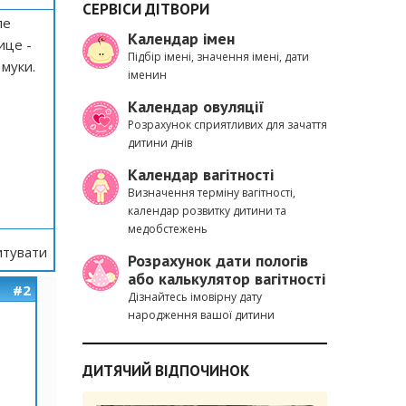
СЕРВІСИ ДІТВОРИ
ле
Календар імен
ице -
Підбір імені, значення імені, дати
 муки.
іменин
Календар овуляції
Розрахунок сприятливих для зачаття
дитини днів
Календар вагітності
Визначення терміну вагітності,
календар розвитку дитини та
медобстежень
тувати
Розрахунок дати пологів
або калькулятор вагітності
#2
Дізнайтесь імовірну дату
народження вашої дитини
ДИТЯЧИЙ ВІДПОЧИНОК