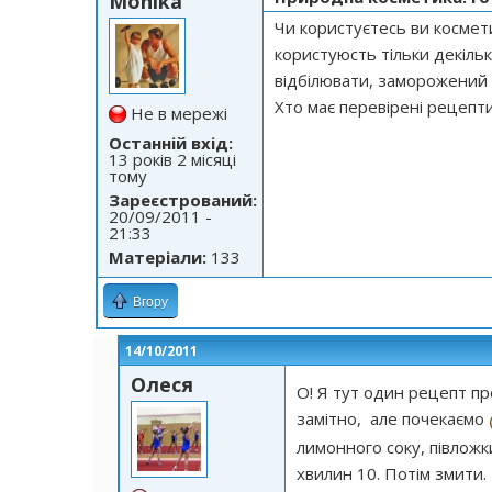
Monika
Чи користуєтесь ви космет
користуюсть тільки декільк
відбілювати, заморожений р
Хто має перевірені рецепти
Не в мережі
Останній вхід:
13 років 2 місяці
тому
Зареєстрований:
20/09/2011 -
21:33
Матеріали:
133
Вгору
14/10/2011
Олеся
О! Я тут один рецепт пр
замітно, але почекаємо
лимонного соку, півложки
хвилин 10. Потім змити.