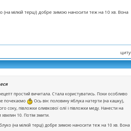
ко (на мілкій терці) добре зимою наносити теж на 10 хв. Вона
циту
еся
 рецепт простий вичитала. Стала користуватись. Поки особливо
але почекаємо
Ось він: половину яблука натерти (на кашку),
го соку, півложки оливкової олії і півложки меду. Нанести на
и хвилин 10. Потім змити.
блуко (на мілкій терці) добре зимою наносити теж на 10 хв. Вона