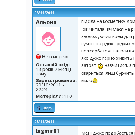
08/11/2011
підсіла на косметику д
Альона
рік читала, вчилася на 
зволожуючий крем для рук
суміш твердих і рідких 
полісорбатом. наноситьс
Не в мережі
яке дуже гарно живить і
Останній вхід:
затрат
навчитися, зіп
13 років 2 місяці
свариться, лиш бурчить 
тому
мило
Зареєстрований:
20/10/2011 -
22:24
Матеріали:
110
Вгору
08/11/2011
bigmir81
Мені дуже подобається м