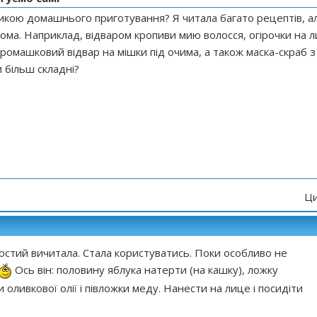
икою домашнього приготування? Я читала багато рецептів, а
ома. Наприклад, відваром кропиви мию волосся, огірочки на л
омашковий відвар на мішки під очима, а також маска-скраб з
 більш складні?
Ци
остий вичитала. Стала користуватись. Поки особливо не
Ось він: половину яблука натерти (на кашку), ложку
 оливкової олії і півложки меду. Нанести на лице і посидіти