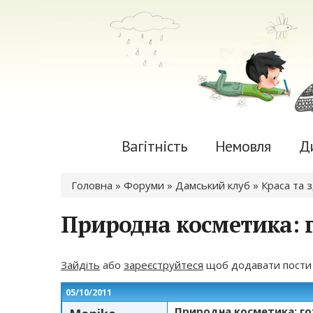
Вагітність
Немовля
Д
Ви є тут
Головна
»
Форуми
»
Дамський клуб
»
Краса та 
Природна косметика: г
Зайдіть
або
зареєструйтеся
щоб додавати пости
05/10/2011
Природна косметика: го