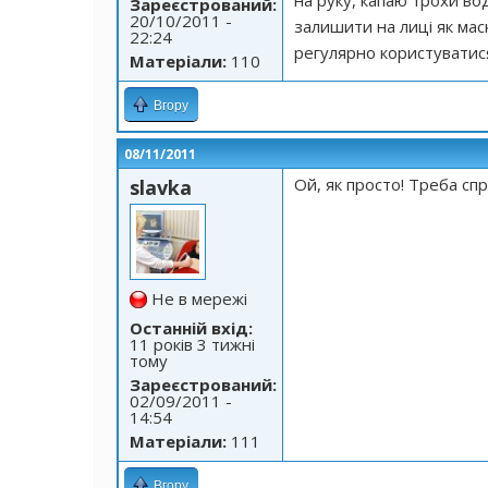
на руку, капаю трохи во
Зареєстрований:
20/10/2011 -
залишити на лиці як мас
22:24
регулярно користуватися
Матеріали:
110
Вгору
08/11/2011
Ой, як просто! Треба сп
slavka
Не в мережі
Останній вхід:
11 років 3 тижні
тому
Зареєстрований:
02/09/2011 -
14:54
Матеріали:
111
Вгору