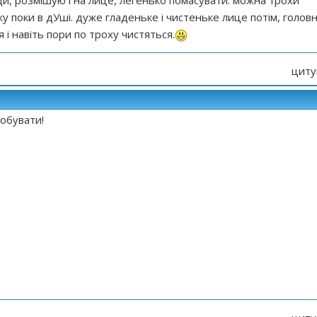
ди, розмішую і на лице, легенько помасувати. можна трохи
ку поки в дУші. дуже гладеньке і чистеньке лице потім, голов
 і навіть пори по троху чистяться.
циту
робувати!