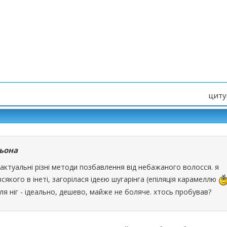
циту
ьона
, актуальні різні методи позбавлення від небажаного волосся. я
якого в інеті, загорілася ідеєю шугарінга (епіляція карамеллю
ля ніг - ідеально, дешево, майже не боляче. хтось пробував?