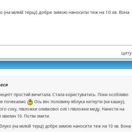
ко (на мілкій терці) добре зимою наносити теж на 10 хв. Вона
циту
еся
 рецепт простий вичитала. Стала користуватись. Поки особливо
але почекаємо
Ось він: половину яблука натерти (на кашку),
го соку, півложки оливкової олії і півложки меду. Нанести на
и хвилин 10. Потім змити.
блуко (на мілкій терці) добре зимою наносити теж на 10 хв. Вона