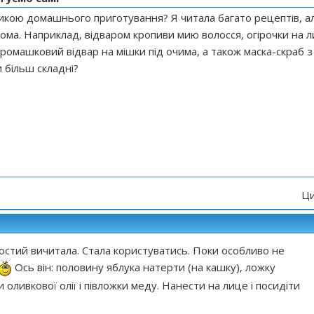
икою домашнього приготування? Я читала багато рецептів, а
ома. Наприклад, відваром кропиви мию волосся, огірочки на л
омашковий відвар на мішки під очима, а також маска-скраб з
 більш складні?
Ци
остий вичитала. Стала користуватись. Поки особливо не
Ось він: половину яблука натерти (на кашку), ложку
 оливкової олії і півложки меду. Нанести на лице і посидіти