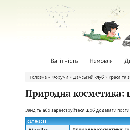
Вагітність
Немовля
Д
Ви є тут
Головна
»
Форуми
»
Дамський клуб
»
Краса та 
Природна косметика: г
Зайдіть
або
зареєструйтеся
щоб додавати пости
05/10/2011
Природна косметика: го