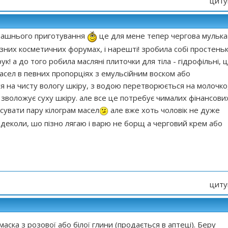
циту
омашнього приготування
це для мене тепер чергова мулька
різних косметичних форумах, і нарешті! зробила собі простень
! а до того робила масляні плиточки для тіла - гідрофільні, 
масел в певних пропорціях з емульсійним воском або
я на чисту вологу шкіру, з водою перетворюється на молочко
 зволожує суху шкіру. але все це потребує чималих фінансови
сувати пару кілограм масел
але вже хоть чоловік не дуже
деколи, шо пізно лягаю і варю не борщ а черговий крем або
циту
аска з розової або білої глини (продається в аптеці). Беру