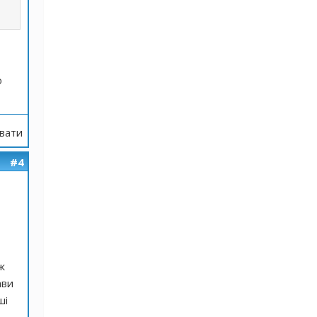
ю
вати
#4
ж
ави
ші