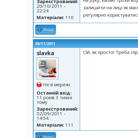
на руку, капаю трохи во
Зареєстрований:
20/10/2011 -
залишити на лиці як мас
22:24
регулярно користуватися
Матеріали:
110
Вгору
08/11/2011
Ой, як просто! Треба сп
slavka
Не в мережі
Останній вхід:
11 років 3 тижні
тому
Зареєстрований:
02/09/2011 -
14:54
Матеріали:
111
Вгору