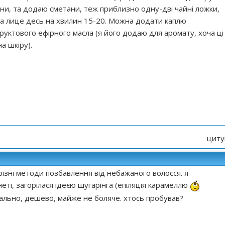
ини, та додаю сметани, теж приблизно одну-дві чайні ложки,
а лице десь на хвилин 15-20. Можна додати каплю
уктового ефірного масла (я його додаю для аромату, хоча ці
а шкіру).
циту
 різні методи позбавлення від небажаного волосся. я
еті, загорілася ідеєю шугарінга (епіляція карамеллю
деально, дешево, майже не боляче. хтось пробував?