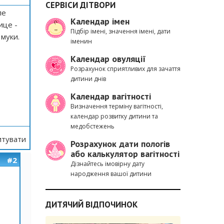
СЕРВІСИ ДІТВОРИ
ле
Календар імен
ице -
Підбір імені, значення імені, дати
 муки.
іменин
Календар овуляції
Розрахунок сприятливих для зачаття
дитини днів
Календар вагітності
Визначення терміну вагітності,
календар розвитку дитини та
медобстежень
тувати
Розрахунок дати пологів
або калькулятор вагітності
#2
Дізнайтесь імовірну дату
народження вашої дитини
ДИТЯЧИЙ ВІДПОЧИНОК