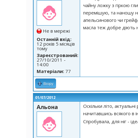
чайну ложку з гіркою гл
перемішую, та наношу н
апельсинового чи грейфр
масла теж добре діють н
Не в мережі
Останній вхід:
12 років 5 місяців
тому
Зареєстрований:
27/10/2011 -
14:00
Матеріали:
77
Вгору
01/07/2012
Оскільки літо, актуальні
Альона
начитавшись всякого в ін
Спробувала, для ніг - і