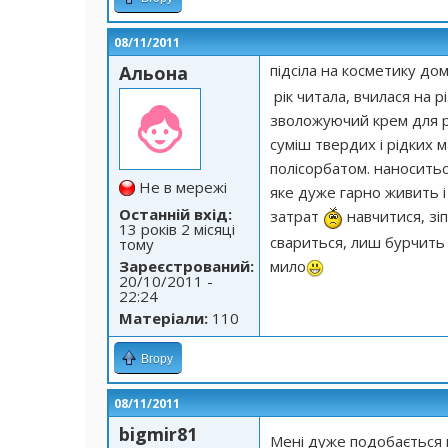
08/11/2011
підсіла на косметику д
Альона
рік читала, вчилася на 
зволожуючий крем для рук
суміш твердих і рідких 
полісорбатом. наноситьс
Не в мережі
яке дуже гарно живить і
Останній вхід:
затрат
навчитися, зіп
13 років 2 місяці
свариться, лиш бурчить 
тому
мило
Зареєстрований:
20/10/2011 -
22:24
Матеріали:
110
Вгору
08/11/2011
bigmir81
Мені дуже подобається м