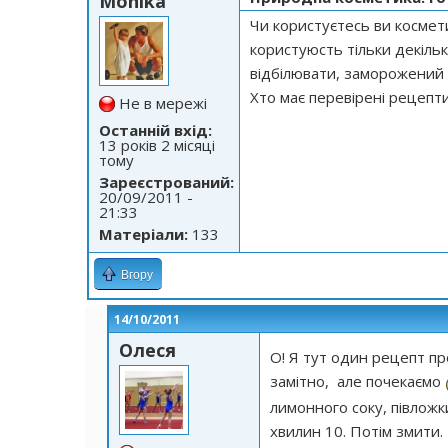
Monika
Чи користуєтесь ви космет
користуюсть тільки декільк
відбілювати, заморожений р
Хто має перевірені рецепти
Не в мережі
Останній вхід:
13 років 2 місяці
тому
Зареєстрований:
20/09/2011 -
21:33
Матеріали:
133
Вгору
14/10/2011
Олеся
О! Я тут один рецепт пр
замітно, але почекаємо
лимонного соку, півложки
хвилин 10. Потім змити.