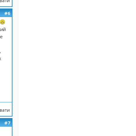
вати
#6
кий
це
,
х
вати
#7