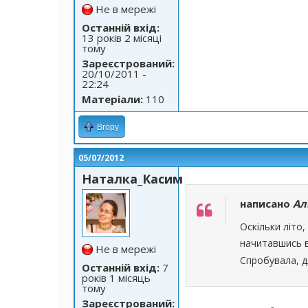
Не в мережі
Останній вхід:
13 років 2 місяці
тому
Зареєстрований:
20/10/2011 -
22:24
Матеріали:
110
Вгору
05/07/2012
Наталка_Касим
написано
Ал
Оскільки літо
начитавшись вс
Не в мережі
Спробувала, д
Останній вхід:
7
років 1 місяць
тому
Зареєстрований: