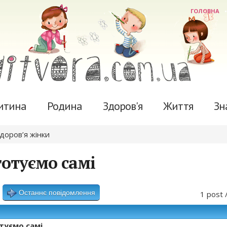
ГОЛОВНА
итина
Родина
Здоров'я
Життя
Зн
здоров’я жінки
отуємо самі
Останнє повідомлення
1 post 
туємо самі