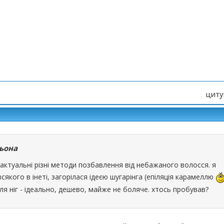
циту
ьона
, актуальні різні методи позбавлення від небажаного волосся. я
якого в інеті, загорілася ідеєю шугарінга (епіляція карамеллю
ля ніг - ідеально, дешево, майже не боляче. хтось пробував?