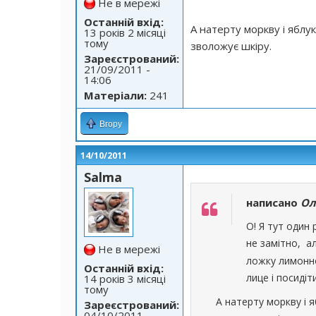
Не в мережі
Останній вхід:
А натерту моркву і яблу
13 років 2 місяці
тому
зволожує шкіру.
Зареєстрований:
21/09/2011 -
14:06
Матеріали:
241
Вгору
14/10/2011
Salma
написано
Ол
О! Я тут один
не замітно, 
Не в мережі
ложку лимонно
Останній вхід:
лице і посидіт
14 років 3 місяці
тому
А натерту моркву і я
Зареєстрований:
04/10/2011 -