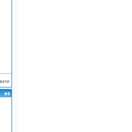
вати
#8