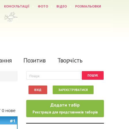
КОНСУЛЬТАЦІЇ
ФОТО
ВІДЕО
РОЗМАЛЬОВКИ
ання
Позитив
Творчість
Пошукова форма
Пошук
ВХІД
ЗАРЕЄСТРУВАТИСЯ
Додати табір
/ 0 нове
Реєстрація для представників таборів
#1