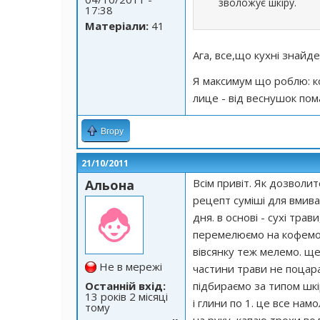
зволожує шкіру.
17:38
Матеріали:
41
Ага, все,що кухні знайд
Я максимум що роблю: ко
лице - від веснушок по
Вгору
21/10/2011
Всім привіт. Як дозволите
Альона
рецепт суміші для вмива
дня. в основі - сухі трав
перемелюємо на кофемолц
вівсянку теж мелемо. ще
Не в мережі
частини трави не поцарап
Останній вхід:
підбираємо за типом шкір
13 років 2 місяці
і глини по 1. це все нам
тому