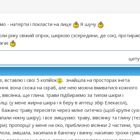
емо - натерти і покласти на лице
Я шучу
ли ріжу свіжий огірок, шкіркою (зсередини, де сок), протира
магає
циту
, вставлю і свої 5 копійок
. знайшла на просторах інета
ння. вона схожа на скраб, але нею можна вмиватися кожного
и, вівсянка, ще глина. трави підбираємо за типом шкіри і
і. (у мене жирна шкіра і я беру в аптеці збір Елекасол),
 бажано траву пересіяти через мілке ситечко (щоб крупні сухі
али ніжну шкіру). і все змішуємо: траву, вівсянку та глину (те
и). пропорції у мене на око, приблизно вісянки 2 частини, тр
олола, змішала, засипала в баночку і ванну. насипаю трохи сумі