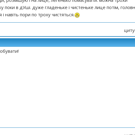
ди, розмішую і на лице, легенько помасувати. можна трохи
ку поки в дУші. дуже гладеньке і чистеньке лице потім, голов
 і навіть пори по троху чистяться.
циту
робувати!