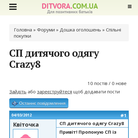
Ви є тут
Головна
»
Форуми
»
Дошка оголошень
»
Спільні
покупки
СП дитячого одягу
Crazy8
10 постів / 0 нове
Зайдіть
або
зареєструйтеся
щоб додавати пости
Останнє повідомлення
#1
04/03/2012
СП дитячого одягу Crazy8
Квіточка
Привіт! Пропоную СП із