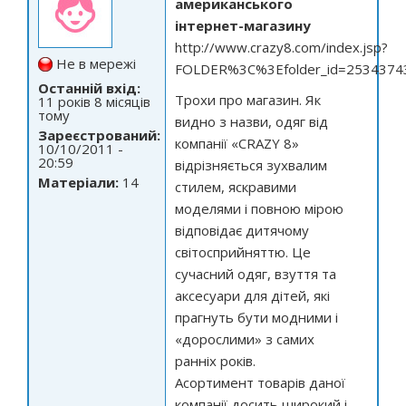
американського
інтернет-магазину
http://www.crazy8.com/index.jsp?
Не в мережі
FOLDER%3C%3Efolder_id=253437
Останній вхід:
Трохи про магазин. Як
11 років 8 місяців
тому
видно з назви, одяг від
Зареєстрований:
компанії «CRAZY 8»
10/10/2011 -
20:59
відрізняється зухвалим
Матеріали:
14
стилем, яскравими
моделями і повною мірою
відповідає дитячому
світосприйняттю. Це
сучасний одяг, взуття та
аксесуари для дітей, які
прагнуть бути модними і
«дорослими» з самих
ранніх років.
Асортимент товарів даної
компанії досить широкий і