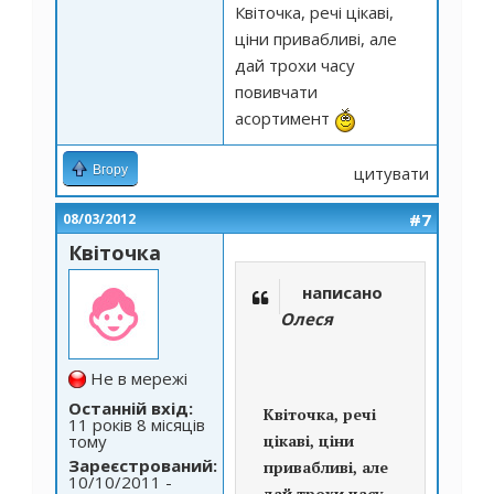
Квіточка, речі цікаві,
ціни привабливі, але
дай трохи часу
повивчати
асортимент
Вгору
цитувати
#7
08/03/2012
Квіточка
написано
Олеся
Не в мережі
Останній вхід:
Квіточка, речі
11 років 8 місяців
тому
цікаві, ціни
Зареєстрований:
привабливі, але
10/10/2011 -
дай трохи часу