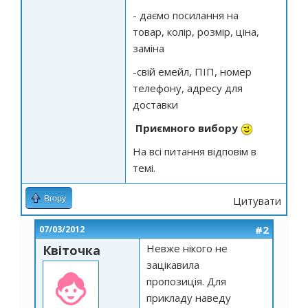
- даємо посилання на
товар, колір, розмір, ціна,
заміна
-свій емейл, ПІП, номер
телефону, адресу для
доставки
Приємного вибору
На всі питання відповім в
темі.
Вгору
Цитувати
#2
07/03/2012
Невже нікого не
Квіточка
зацікавила
пропозиція. Для
прикладу наведу