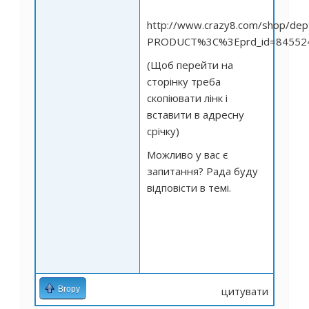
http://www.crazy8.com/shop/dept
PRODUCT%3C%3Eprd_id=845524
(Щоб перейти на
сторінку треба
скопіювати лінк і
вставити в адресну
срічку)
Можливо у вас є
запитання? Рада буду
відповісти в темі.
Вгору
цитувати