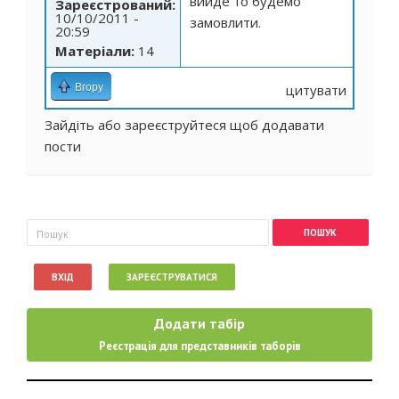
вийде то будемо
Зареєстрований:
10/10/2011 -
замовлити.
20:59
Матеріали:
14
Вгору
цитувати
Зайдіть
або
зареєструйтеся
щоб додавати
пости
Пошукова форма
Пошук
ВХІД
ЗАРЕЄСТРУВАТИСЯ
Додати табір
Реєстрація для представників таборів