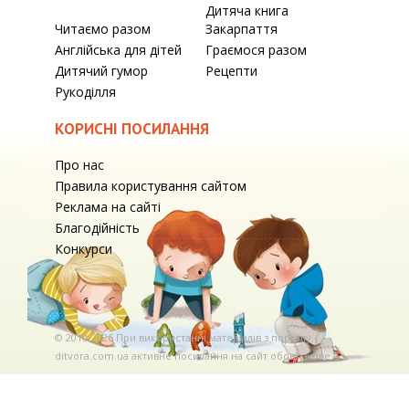
Дитяча книга
Читаємо разом
Закарпаття
Англійська для дітей
Граємося разом
Дитячий гумор
Рецепти
Рукоділля
КОРИСНІ ПОСИЛАННЯ
Про нас
Правила користування сайтом
Реклама на сайті
Благодійність
Конкурси
© 2010-2026 При використаннi матерiалiв з порталу
ditvora.com.ua активне посилання на сайт обов'язкове. .