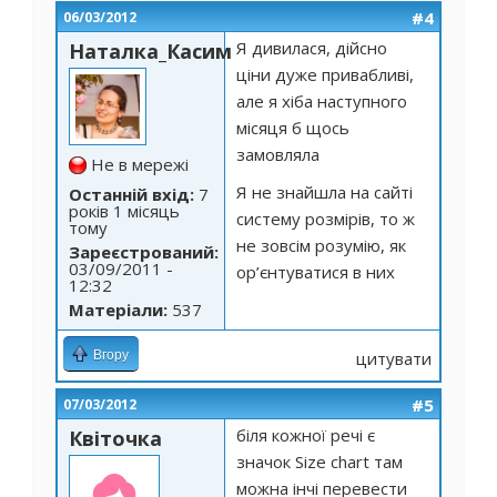
#4
06/03/2012
Я дивилася, дійсно
Наталка_Касим
ціни дуже привабливі,
але я хіба наступного
місяця б щось
замовляла
Не в мережі
Я не знайшла на сайті
Останній вхід:
7
років 1 місяць
систему розмірів, то ж
тому
не зовсім розумію, як
Зареєстрований:
03/09/2011 -
ор’єнтуватися в них
12:32
Матеріали:
537
Вгору
цитувати
#5
07/03/2012
біля кожної речі є
Квіточка
значок Size chart там
можна інчі перевести