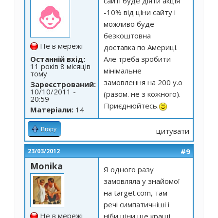
сайті буде діяти акція
-10% від ціни сайту і
можливо буде
безкоштовна
Не в мережі
доставка по Америці.
Останній вхід:
Але треба зробити
11 років 8 місяців
мінімальне
тому
замовлення на 200 у.о
Зареєстрований:
10/10/2011 -
(разом. не з кожного).
20:59
Приєднюйтесь.
Матеріали:
14
Вгору
цитувати
#9
23/03/2012
Monika
Я одного разу
замовляла у знайомої
на target.com, там
речі симпатичніші і
Не в мережі
ніби ціни ще кращі,