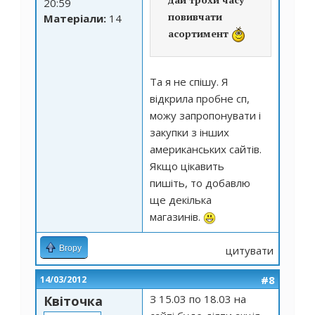
20:59
повивчати
Матеріали:
14
асортимент
Та я не спішу. Я
відкрила пробне сп,
можу запропонувати і
закупки з інших
американських сайтів.
Якщо цікавить
пишіть, то добавлю
ще декілька
магазинів.
Вгору
цитувати
#8
14/03/2012
З 15.03 по 18.03 на
Квіточка