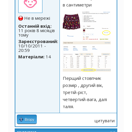
в сантиметри
Не в мережі
Останній вхід:
11 років 8 місяців
тому
Зареєстрований:
10/10/2011 -
20:59
Матеріали:
14
Перщий стовпчик
розмір , другий вік,
третій-ріст,
четвертий-вага, далі
талія.
Вгору
цитувати