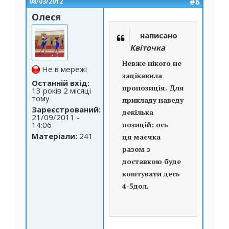
#6
08/03/2012
Олеся
написано
Квіточка
Невже нікого не
Не в мережі
зацікавила
Останній вхід:
пропозиція. Для
13 років 2 місяці
тому
прикладу наведу
Зареєстрований:
декілька
21/09/2011 -
14:06
позицій: ось
Матеріали:
241
ця маєчка
разом з
доставкою буде
коштувати десь
4-5дол.