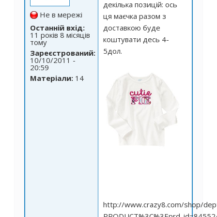
декілька позицій: ось
Не в мережі
ця маєчка разом з
Останній вхід:
доставкою буде
11 років 8 місяців
коштувати десь 4-
тому
5дол.
Зареєстрований:
10/10/2011 -
20:59
Матеріали:
14
http://www.crazy8.com/shop/dept
PRODUCT%3C%3Eprd_id=845524