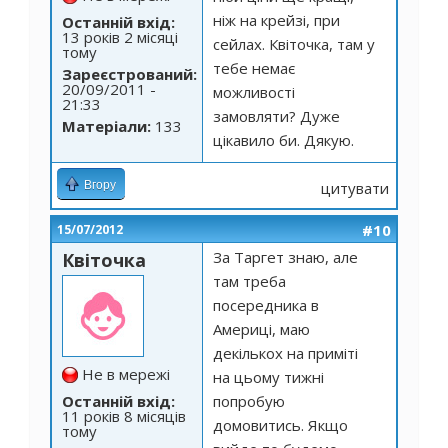
ніж на крейзі, при
Останній вхід:
13 років 2 місяці
сейлах. Квіточка, там у
тому
тебе немає
Зареєстрований:
20/09/2011 -
можливості
21:33
замовляти? Дуже
Матеріали:
133
цікавило би. Дякую.
Вгору
цитувати
#10
15/07/2012
За Таргет знаю, але
Квіточка
там треба
посередника в
Америці, маю
декількох на приміті
Не в мережі
на цьому тижні
Останній вхід:
попробую
11 років 8 місяців
домовитись. Якщо
тому