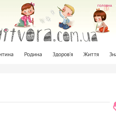
ГОЛОВНА
итина
Родина
Здоров'я
Життя
Зн