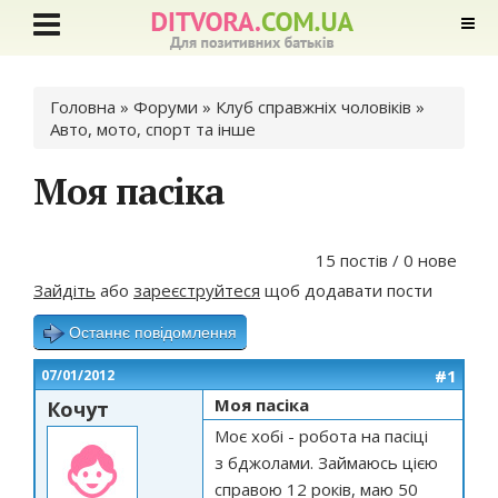
Ви є тут
Головна
»
Форуми
»
Клуб справжніх чоловіків
»
Авто, мото, спорт та інше
Моя пасіка
15 постів / 0 нове
Зайдіть
або
зареєструйтеся
щоб додавати пости
Останнє повідомлення
#1
07/01/2012
Моя пасіка
Кочут
Моє хобі - робота на пасіці
з бджолами. Займаюсь цією
справою 12 років, маю 50