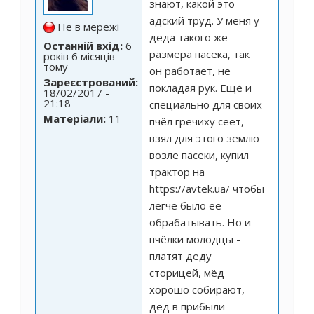
знают, какой это
адский труд. У меня у
Не в мережі
деда такого же
Останній вхід:
6
размера пасека, так
років 6 місяців
тому
он работает, не
Зареєстрований:
покладая рук. Ещё и
18/02/2017 -
21:18
специально для своих
Матеріали:
11
пчёл гречиху сеет,
взял для этого землю
возле пасеки, купил
трактор на
https://avtek.ua/
чтобы
легче было её
обрабатывать. Но и
пчёлки молодцы -
платят деду
сторицей, мёд
хорошо собирают,
дед в прибыли