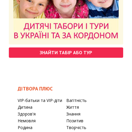
ЗНАЙТИ ТАБІР АБО ТУР
ДІТВОРА ПЛЮС
VIP-батьки та VIP-діти
Вагітність
Дитина
Життя
Здоров'я
Знання
Немовля
Позитив
Родина
Творчість