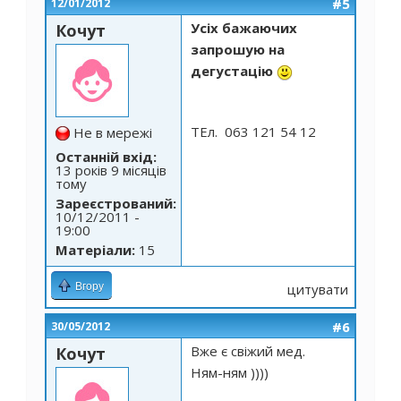
#5
12/01/2012
Усіх бажаючих
Кочут
запрошую на
дегустацію
ТЕл. 063 121 54 12
Не в мережі
Останній вхід:
13 років 9 місяців
тому
Зареєстрований:
10/12/2011 -
19:00
Матеріали:
15
Вгору
цитувати
#6
30/05/2012
Вже є свіжий мед.
Кочут
Ням-ням ))))