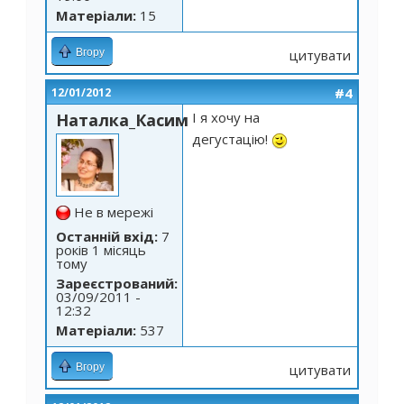
Матеріали:
15
Вгору
цитувати
#4
12/01/2012
І я хочу на
Наталка_Касим
дегустацію!
Не в мережі
Останній вхід:
7
років 1 місяць
тому
Зареєстрований:
03/09/2011 -
12:32
Матеріали:
537
Вгору
цитувати