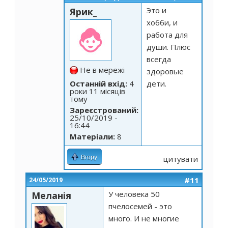
Это и
Ярик_
хобби, и
работа для
души. Плюс
всегда
Не в мережі
здоровые
Останній вхід:
4
дети.
роки 11 місяців
тому
Зареєстрований:
25/10/2019 -
16:44
Матеріали:
8
Вгору
цитувати
#11
24/05/2019
У человека 50
Меланія
пчелосемей - это
много. И не многие