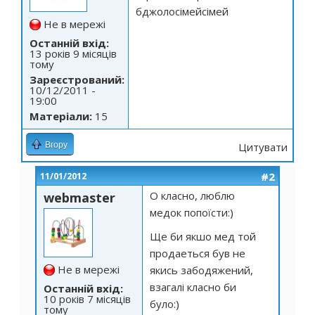
бджолосімейсімей
Не в мережі
Останній вхід:
13 років 9 місяців
тому
Зареєстрований:
10/12/2011 -
19:00
Матеріали:
15
Вгору
Цитувати
#2
11/01/2012
О класно, люблю
webmaster
медок попоїсти:)
Ще би якшо мед той
продаеться був не
Не в мережі
якись забодяжений,
взагалі класно би
Останній вхід:
10 років 7 місяців
було:)
тому