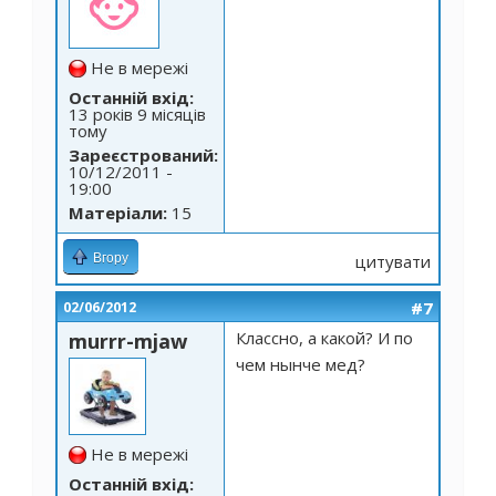
Не в мережі
Останній вхід:
13 років 9 місяців
тому
Зареєстрований:
10/12/2011 -
19:00
Матеріали:
15
Вгору
цитувати
#7
02/06/2012
Классно, а какой? И по
murrr-mjaw
чем нынче мед?
Не в мережі
Останній вхід: