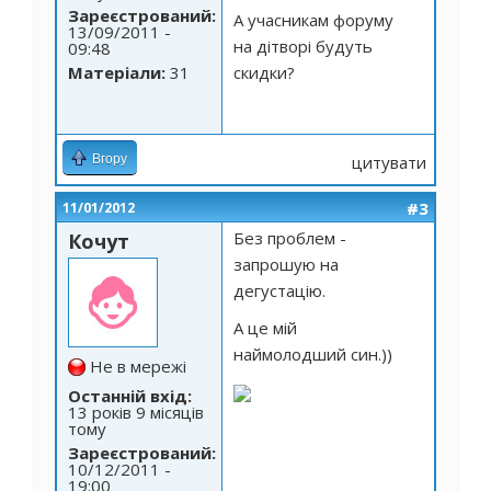
Зареєстрований:
А учасникам форуму
13/09/2011 -
на дітворі будуть
09:48
Матеріали:
31
скидки?
Вгору
цитувати
#3
11/01/2012
Без проблем -
Кочут
запрошую на
дегустацію.
А це мій
наймолодший син.))
Не в мережі
Останній вхід:
13 років 9 місяців
тому
Зареєстрований:
10/12/2011 -
19:00