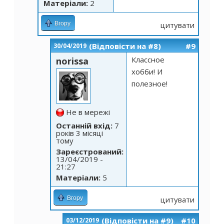
Матеріали:
2
Вгору
цитувати
(Відповісти на #8)
#9
30/04/2019
Классное
norissa
хобби! И
полезное!
Не в мережі
Останній вхід:
7
років 3 місяці
тому
Зареєстрований:
13/04/2019 -
21:27
Матеріали:
5
Вгору
цитувати
(Відповісти на #9)
#10
03/12/2019