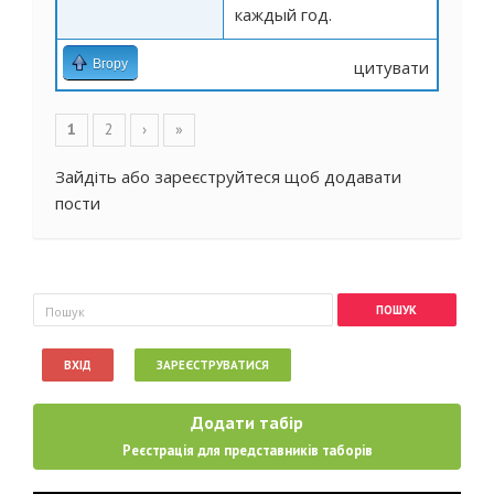
каждый год.
Вгору
цитувати
Сторінки
1
2
›
»
Зайдіть
або
зареєструйтеся
щоб додавати
пости
Пошукова форма
Пошук
ВХІД
ЗАРЕЄСТРУВАТИСЯ
Додати табір
Реєстрація для представників таборів