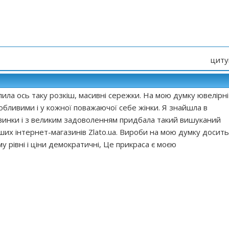
циту
лила ось таку розкіш,
масивні сережки
. На мою думку ювелірні
бливими і у кожної поважаючої себе жінки. Я знайшла в
овинки і з великим задоволенням придбала такий вишуканий
аших інтернет-магазинів Zlato.ua. Вироби на мою думку досить
му рівні і ціни демократичні, Це прикраса є моєю