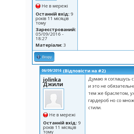
Не в мережі
Останній вхід:
9
років 11 місяців
тому
Зареєстрований:
05/09/2016 -
18:27
Матеріали:
3
Вгору
(Відповісти на #2)
06/09/2016
Думаю я соглашусь с
jolinka
Джили
и это не обязатель
тем же браслетом, у
гардероб но со множ
стили.
Не в мережі
Останній вхід:
9
років 11 місяців
тому