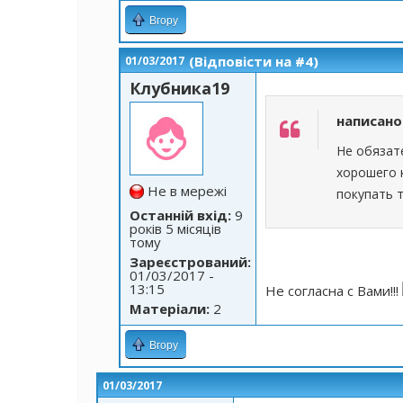
Вгору
(Відповісти на #4)
01/03/2017
Клубника19
написан
Не обязат
хорошего 
Не в мережі
покупать т
Останній вхід:
9
років 5 місяців
тому
Зареєстрований:
01/03/2017 -
13:15
Не согласна с Вами!!!
Матеріали:
2
Вгору
01/03/2017