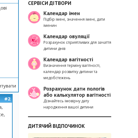
СЕРВІСИ ДІТВОРИ
ові
Календар імен
Підбір імені, значення імені, дати
іменин
Календар овуляції
Розрахунок сприятливих для зачаття
дитини днів
Календар вагітності
Визначення терміну вагітності,
календар розвитку дитини та
медобстежень
тувати
Розрахунок дати пологів
або калькулятор вагітності
#2
Дізнайтесь імовірну дату
а,
народження вашої дитини
се,
ДИТЯЧИЙ ВІДПОЧИНОК