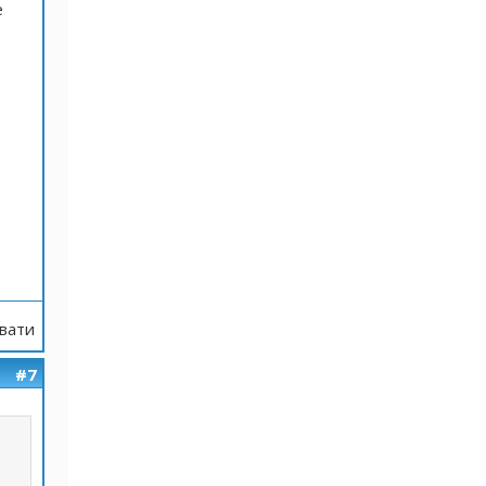
е
вати
#7