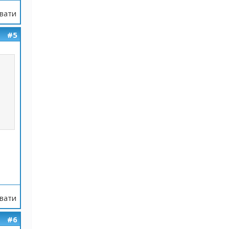
вати
#5
вати
#6