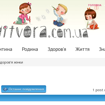
ГОЛОВНА
итина
Родина
Здоров'я
Життя
Зн
здоров’я жінки
Останнє повідомлення
1 post 