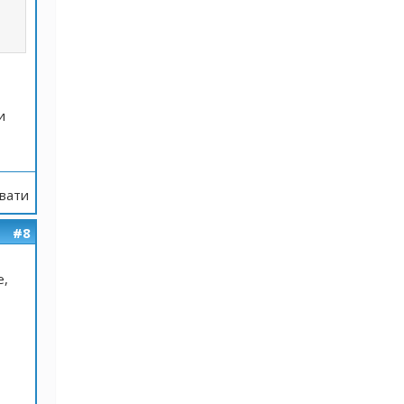
и
вати
#8
е,