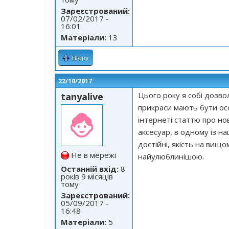
Зареєстрований:
07/02/2017 -
16:01
Матеріали:
13
Вгору
22/10/2017
Цього року я собі дозво
tanyalive
прикраси мають бути осо
інтернеті статтю про н
аксесуар, в одному із н
достійні, якість на вищо
Не в мережі
найулюблинішою.
Останній вхід:
8
років 9 місяців
тому
Зареєстрований:
05/09/2017 -
16:48
Матеріали:
5