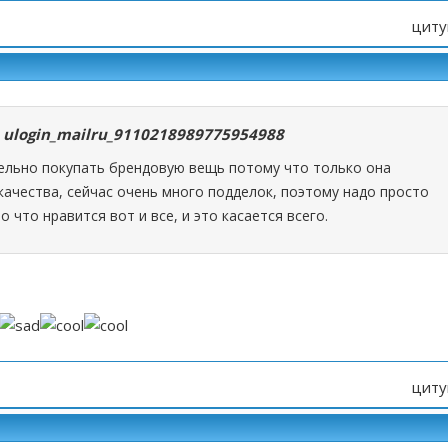
циту
о
ulogin_mailru_9110218989775954988
ельно покупать брендовую вещь потому что только она
качества, сейчас очень много подделок, поэтому надо просто
о что нравится вот и все, и это касается всего.
циту