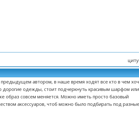
циту
 предыдущем автором, в наше время ходят все кто в чем хо
но дорогие одежды, стоит подчеркнуть красивым шарфом или
же образ совсем меняется. Можно иметь просто базовый
еством аксессуаров, чтоб можно было подбирать под разны