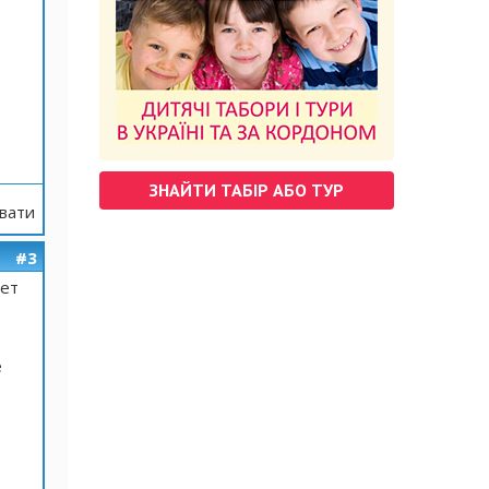
ЗНАЙТИ ТАБІР АБО ТУР
вати
#3
чет
е