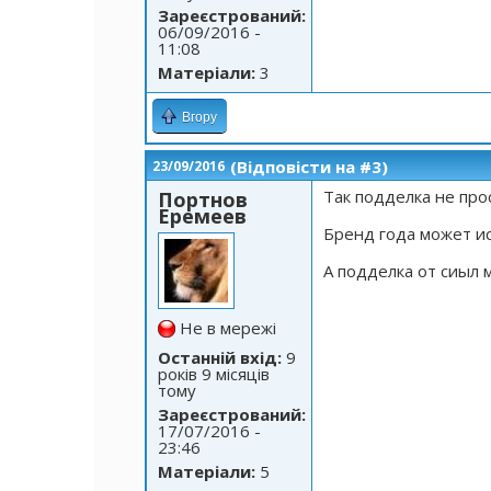
Зареєстрований:
06/09/2016 -
11:08
Матеріали:
3
Вгору
(Відповісти на #3)
23/09/2016
Так подделка не про
Портнов
Еремеев
Бренд года может и
А подделка от сиыл 
Не в мережі
Останній вхід:
9
років 9 місяців
тому
Зареєстрований:
17/07/2016 -
23:46
Матеріали:
5