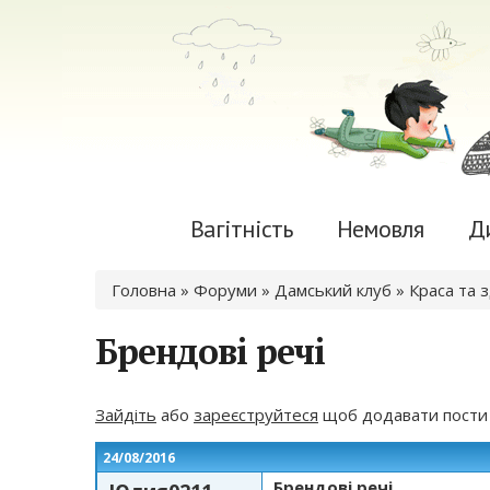
Вагітність
Немовля
Д
Ви є тут
Головна
»
Форуми
»
Дамський клуб
»
Краса та 
Брендові речі
Зайдіть
або
зареєструйтеся
щоб додавати пости
24/08/2016
Брендові речі