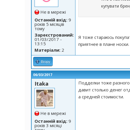
купувати бренд
Не в мережі
Останній вхід:
9
років 5 місяців
тому
Зареєстрований:
Я тоже стараюсь покупа
01/03/2017 -
13:15
приятнее в плане носки.
Матеріали:
2
Вгору
06/03/2017
Подделки тоже разного 
Itaka
давит столько денег от
а средней стоимости.
Не в мережі
Останній вхід:
9
років 3 місяці
тому