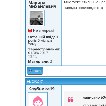
Мне тоже стильные бре
Марина
Михайлевич
наряды производить))
Не в мережі
Останній вхід:
9
років 5 місяців
тому
Зареєстрований:
01/03/2017 -
13:15
Матеріали:
2
Вгору
01/03/2017
Клубника19
написано
Юл
Кто з нас люби