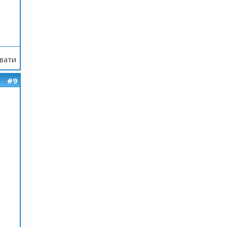
вати
#9