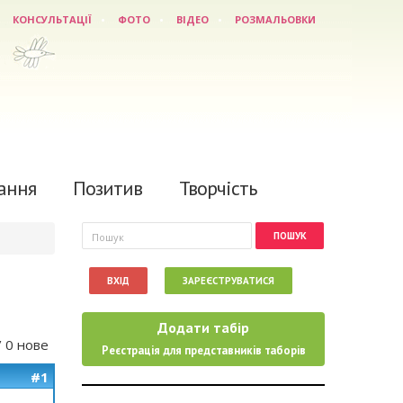
КОНСУЛЬТАЦІЇ
ФОТО
ВІДЕО
РОЗМАЛЬОВКИ
ання
Позитив
Творчість
Пошукова форма
Пошук
ВХІД
ЗАРЕЄСТРУВАТИСЯ
Додати табір
/ 0 нове
Реєстрація для представників таборів
#1