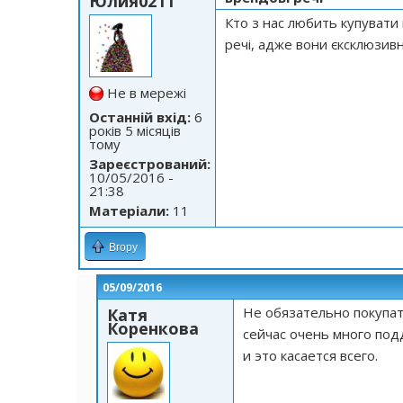
Юлия0211
Кто з нас любить купувати 
речі, адже вони єксклюзивні
Не в мережі
Останній вхід:
6
років 5 місяців
тому
Зареєстрований:
10/05/2016 -
21:38
Матеріали:
11
Вгору
05/09/2016
Не обязательно покупат
Катя
Коренкова
сейчас очень много подд
и это касается всего.