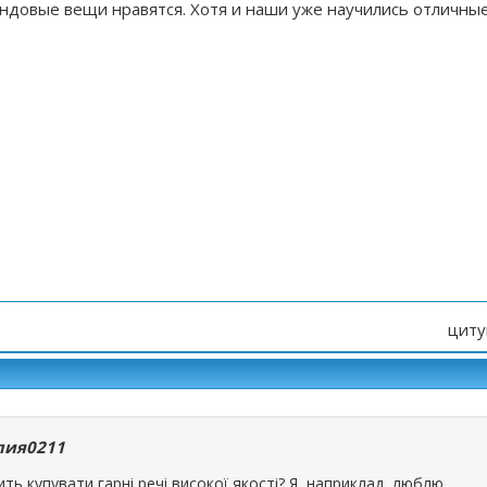
ндовые вещи нравятся. Хотя и наши уже научились отличны
циту
ия0211
ть купувати гарні речі високої якості? Я, наприклад, люблю