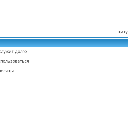
циту
служит долго
спользоваться
месяцы