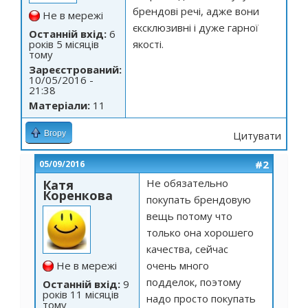
брендові речі, адже вони
Не в мережі
єксклюзивні і дуже гарної
Останній вхід:
6
років 5 місяців
якості.
тому
Зареєстрований:
10/05/2016 -
21:38
Матеріали:
11
Вгору
Цитувати
#2
05/09/2016
Не обязательно
Катя
Коренкова
покупать брендовую
вещь потому что
только она хорошего
качества, сейчас
Не в мережі
очень много
подделок, поэтому
Останній вхід:
9
років 11 місяців
надо просто покупать
тому