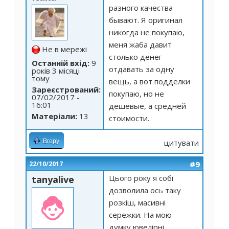
разного качества
бывают. Я оригинал
никогда не покупаю,
меня жаба давит
Не в мережі
столько денег
Останній вхід:
9
отдавать за одну
років 3 місяці
тому
вещь, а вот подделки
Зареєстрований:
покупаю, но не
07/02/2017 -
16:01
дешевые, а средней
Матеріали:
13
стоимости.
Вгору
цитувати
#9
22/10/2017
Цього року я собі
tanyalive
дозволила ось таку
розкіш,
масивні
сережки
. На мою
думку ювелірні