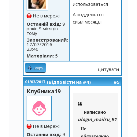
использоваться
А подделка от
Не в мережі
сиыл месяцы
Останній вхід:
9
років 9 місяців
тому
Зареєстрований:
17/07/2016 -
23:46
Матеріали:
5
Вгору
цитувати
(Відповісти на #4)
#5
01/03/2017
Клубника19
написано
ulogin_mailru_91102189
Не в мережі
Не
Останній вхід:
9
обязательно