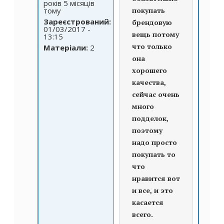
років 5 місяців
тому
покупать
Зареєстрований:
брендовую
01/03/2017 -
вещь потому
13:15
что только
Матеріали:
2
она
хорошего
качества,
сейчас очень
много
подделок,
поэтому
надо просто
покупать то
что
нравится вот
и все, и это
касается
всего.