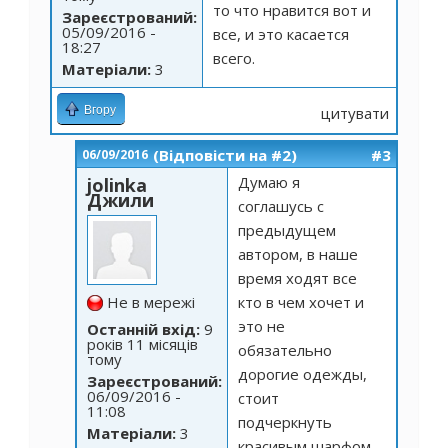
то что нравится вот и
Зареєстрований:
05/09/2016 -
все, и это касается
18:27
всего.
Матеріали:
3
Вгору
цитувати
(Відповісти на #2)
#3
06/09/2016
Думаю я
jolinka
Джили
соглашусь с
предыдущем
автором, в наше
время ходят все
Не в мережі
кто в чем хочет и
это не
Останній вхід:
9
років 11 місяців
обязательно
тому
дорогие одежды,
Зареєстрований:
06/09/2016 -
стоит
11:08
подчеркнуть
Матеріали:
3
красивым шарфом