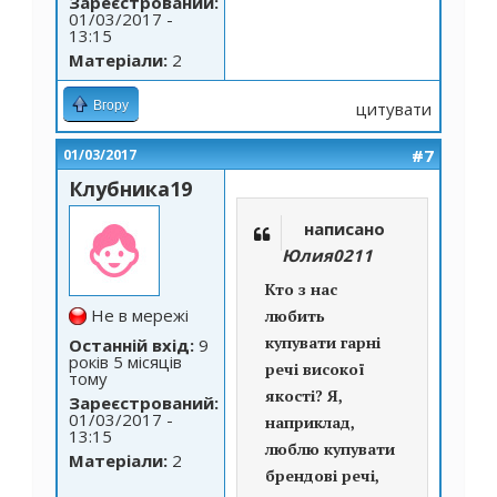
Зареєстрований:
01/03/2017 -
13:15
Матеріали:
2
Вгору
цитувати
#7
01/03/2017
Клубника19
написано
Юлия0211
Кто з нас
Не в мережі
любить
купувати гарні
Останній вхід:
9
років 5 місяців
речі високої
тому
якості? Я,
Зареєстрований:
01/03/2017 -
наприклад,
13:15
люблю купувати
Матеріали:
2
брендові речі,