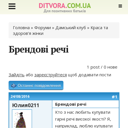
Ви є тут
Головна
»
Форуми
»
Дамський клуб
»
Краса та
здоров’я жінки
Брендові речі
1 post / 0 нове
Зайдіть
або
зареєструйтеся
щоб додавати пости
Останнє повідомлення
#1
24/08/2016
Брендові речі
Юлия0211
Кто з нас любить купувати
гарні речі високої якості? Я,
наприклад, люблю купувати