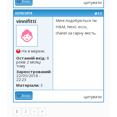
Вгору
цитувати
#11
22/05/2018
Мені подобуються тм
vinnifitti
H&M, Next, ecco,
chanel за гарну якість.
Не в мережі
Останній вхід:
8
років 2 місяці
тому
Зареєстрований:
22/05/2018 -
22:23
Матеріали:
3
Вгору
цитувати
Сторінки
1
2
›
»