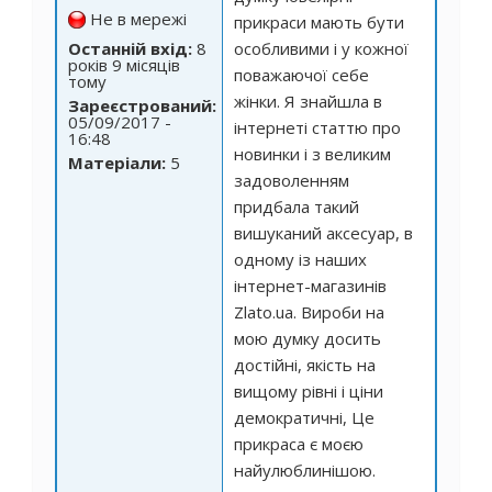
Не в мережі
прикраси мають бути
Останній вхід:
8
особливими і у кожної
років 9 місяців
поважаючої себе
тому
жінки. Я знайшла в
Зареєстрований:
05/09/2017 -
інтернеті статтю про
16:48
новинки і з великим
Матеріали:
5
задоволенням
придбала такий
вишуканий аксесуар, в
одному із наших
інтернет-магазинів
Zlato.ua. Вироби на
мою думку досить
достійні, якість на
вищому рівні і ціни
демократичні, Це
прикраса є моєю
найулюблинішою.