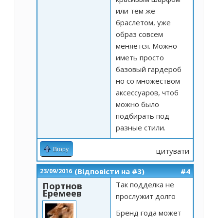
или тем же
браслетом, уже
образ совсем
меняется. Можно
иметь просто
базовый гардероб
но со множеством
аксессуаров, чтоб
можно было
подбирать под
разные стили.
Вгору
цитувати
(Відповісти на #3)
#4
23/09/2016
Так подделка не
Портнов
Еремеев
прослужит долго
Бренд года может