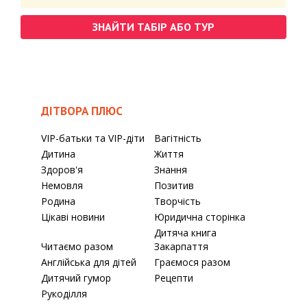
ЗНАЙТИ ТАБІР АБО ТУР
ДІТВОРА ПЛЮС
VIP-батьки та VIP-діти
Вагітність
Дитина
Життя
Здоров'я
Знання
Немовля
Позитив
Родина
Творчість
Цікаві новини
Юридична сторінка
Дитяча книга
Читаємо разом
Закарпаття
Англійська для дітей
Граємося разом
Дитячий гумор
Рецепти
Рукоділля