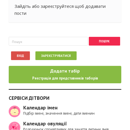
Зайдіть
або
зареєструйтеся
щоб додавати
пости
Пошукова форма
Пошук
ВХІД
ЗАРЕЄСТРУВАТИСЯ
Додати табір
Реєстрація для представників таборів
СЕРВІСИ ДІТВОРИ
Календар імен
Підбір імені, значення імені, дати іменин
Календар овуляції
Розрахунок сприятливих для зачаття дитини днів