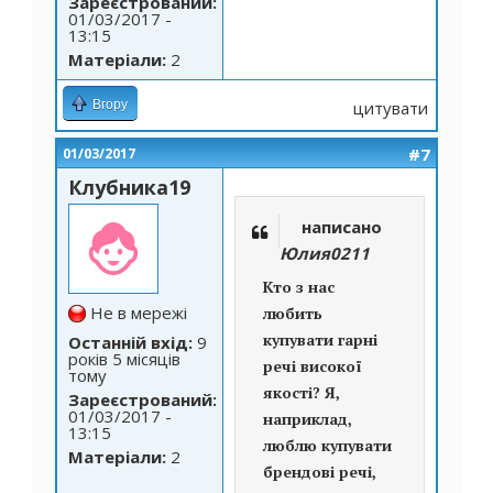
Зареєстрований:
01/03/2017 -
13:15
Матеріали:
2
Вгору
цитувати
#7
01/03/2017
Клубника19
написано
Юлия0211
Кто з нас
Не в мережі
любить
купувати гарні
Останній вхід:
9
років 5 місяців
речі високої
тому
якості? Я,
Зареєстрований:
01/03/2017 -
наприклад,
13:15
люблю купувати
Матеріали:
2
брендові речі,