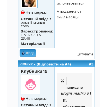
использоваться
А подделка от
Не в мережі
сиыл месяцы
Останній вхід:
9
років 9 місяців
тому
Зареєстрований:
17/07/2016 -
23:46
Матеріали:
5
Вгору
цитувати
(Відповісти на #4)
#5
01/03/2017
Клубника19
написано
ulogin_mailru_91102189
Не в мережі
Не
Останній вхід:
9
обязательно