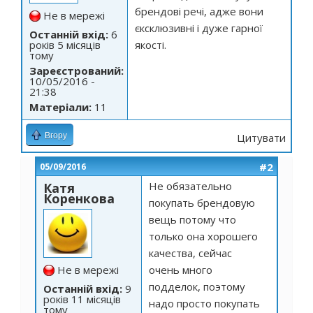
брендові речі, адже вони
Не в мережі
єксклюзивні і дуже гарної
Останній вхід:
6
років 5 місяців
якості.
тому
Зареєстрований:
10/05/2016 -
21:38
Матеріали:
11
Вгору
Цитувати
#2
05/09/2016
Не обязательно
Катя
Коренкова
покупать брендовую
вещь потому что
только она хорошего
качества, сейчас
Не в мережі
очень много
подделок, поэтому
Останній вхід:
9
років 11 місяців
надо просто покупать
тому