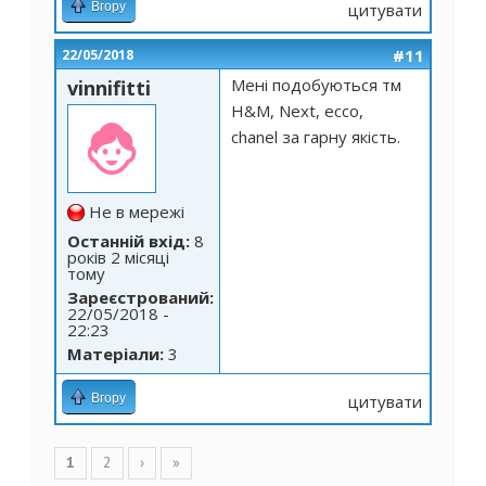
Вгору
цитувати
#11
22/05/2018
Мені подобуються тм
vinnifitti
H&M, Next, ecco,
chanel за гарну якість.
Не в мережі
Останній вхід:
8
років 2 місяці
тому
Зареєстрований:
22/05/2018 -
22:23
Матеріали:
3
Вгору
цитувати
Сторінки
1
2
›
»