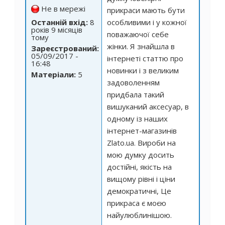
Не в мережі
прикраси мають бути
Останній вхід:
8
особливими і у кожної
років 9 місяців
поважаючої себе
тому
жінки. Я знайшла в
Зареєстрований:
05/09/2017 -
інтернеті статтю про
16:48
новинки і з великим
Матеріали:
5
задоволенням
придбала такий
вишуканий аксесуар, в
одному із наших
інтернет-магазинів
Zlato.ua. Вироби на
мою думку досить
достійні, якість на
вищому рівні і ціни
демократичні, Це
прикраса є моєю
найулюблинішою.