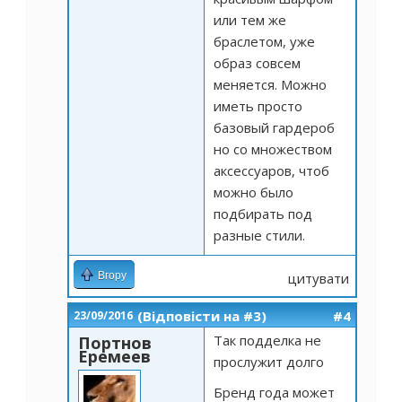
или тем же
браслетом, уже
образ совсем
меняется. Можно
иметь просто
базовый гардероб
но со множеством
аксессуаров, чтоб
можно было
подбирать под
разные стили.
Вгору
цитувати
(Відповісти на #3)
#4
23/09/2016
Так подделка не
Портнов
Еремеев
прослужит долго
Бренд года может