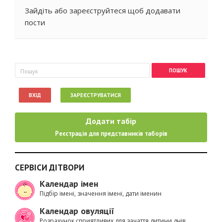
Зайдіть
або
зареєструйтеся
щоб додавати
пости
Пошукова форма
Пошук
ВХІД
ЗАРЕЄСТРУВАТИСЯ
Додати табір
Реєстрація для представників таборів
СЕРВІСИ ДІТВОРИ
Календар імен
Підбір імені, значення імені, дати іменин
Календар овуляції
Розрахунок сприятливих для зачаття дитини днів