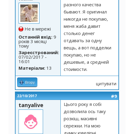
разного качества
бывают. Я оригинал
никогда не покупаю,
меня жаба давит
Не в мережі
столько денег
Останній вхід:
9
отдавать за одну
років 3 місяці
тому
вещь, а вот подделки
Зареєстрований:
покупаю, но не
07/02/2017 -
16:01
дешевые, а средней
Матеріали:
13
стоимости.
Вгору
цитувати
#9
22/10/2017
Цього року я собі
tanyalive
дозволила ось таку
розкіш,
масивні
сережки
. На мою
думку ювелірні