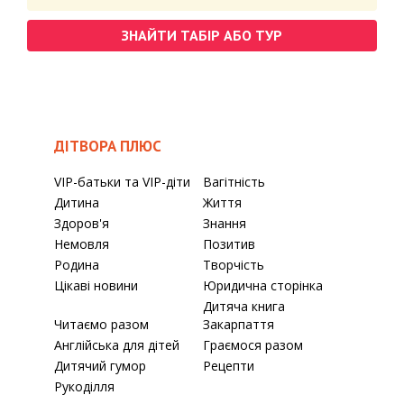
ЗНАЙТИ ТАБІР АБО ТУР
ДІТВОРА ПЛЮС
VIP-батьки та VIP-діти
Вагітність
Дитина
Життя
Здоров'я
Знання
Немовля
Позитив
Родина
Творчість
Цікаві новини
Юридична сторінка
Дитяча книга
Читаємо разом
Закарпаття
Англійська для дітей
Граємося разом
Дитячий гумор
Рецепти
Рукоділля