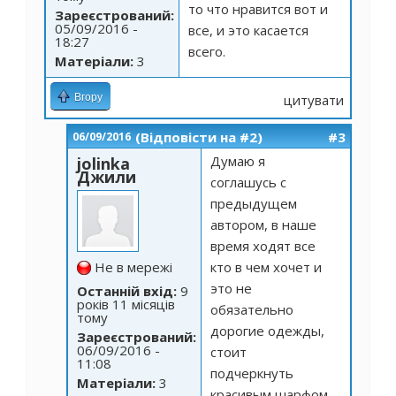
то что нравится вот и
Зареєстрований:
05/09/2016 -
все, и это касается
18:27
всего.
Матеріали:
3
Вгору
цитувати
(Відповісти на #2)
#3
06/09/2016
Думаю я
jolinka
Джили
соглашусь с
предыдущем
автором, в наше
время ходят все
Не в мережі
кто в чем хочет и
это не
Останній вхід:
9
років 11 місяців
обязательно
тому
дорогие одежды,
Зареєстрований:
06/09/2016 -
стоит
11:08
подчеркнуть
Матеріали:
3
красивым шарфом