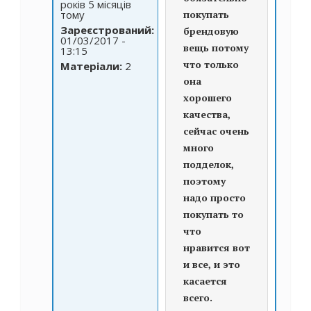
років 5 місяців
тому
покупать
Зареєстрований:
брендовую
01/03/2017 -
вещь потому
13:15
что только
Матеріали:
2
она
хорошего
качества,
сейчас очень
много
подделок,
поэтому
надо просто
покупать то
что
нравится вот
и все, и это
касается
всего.