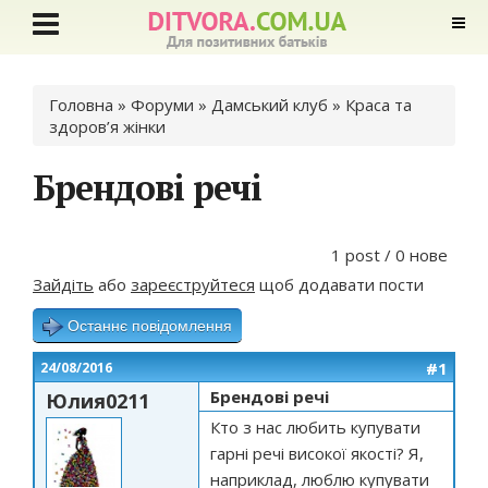
Ви є тут
Головна
»
Форуми
»
Дамський клуб
»
Краса та
здоров’я жінки
Брендові речі
1 post / 0 нове
Зайдіть
або
зареєструйтеся
щоб додавати пости
Останнє повідомлення
#1
24/08/2016
Брендові речі
Юлия0211
Кто з нас любить купувати
гарні речі високої якості? Я,
наприклад, люблю купувати