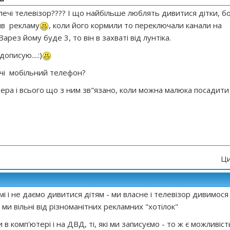
ечі телевізор???? І що найбільше люблять дивитися дітки, бо
ив рекламу
, коли його кормили то переключали канали на
 Зарез йому буде 3, то він в захваті від лунтіка.
описую....:)
лечі мобільний телефон?
ра і всього що з ним зв"язано, коли можна малюка посадити
Ци
і і не даємо дивитися дітям - ми власне і телевізор дивимося
ми вільні від різноманітних рекламних "хотілок"
в комп'ютері і на ДВД, ті, які ми записуємо - то ж є можливіст