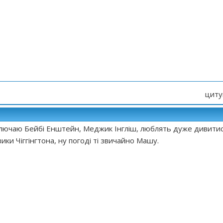
циту
лючаю Бейбі Енштейн, Меджик Інгліш, люблять дуже дивити
зики Чіггінгтона, ну погоді ті звичайно Машу.