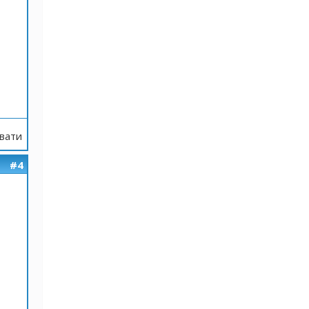
вати
#4