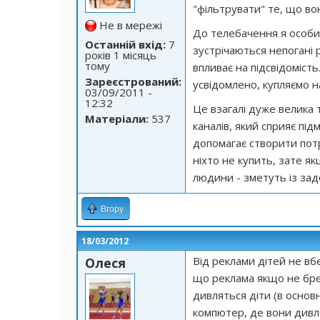
"фільтрувати" те, що во
Не в мережі
До телебачення я особи
Останній вхід:
7
зустрічаються непогані р
років 1 місяць
тому
впливає на підсвідомість
Зареєстрований:
усвідомлено, купляємо на
03/09/2011 -
12:32
Це взагалі дуже велика
Матеріали:
537
каналів, який сприяє під
допомагає створити потр
ніхто не купить, зате я
людини - зметуть із за
Вгору
18/03/2012
Від реклами дітей не вбе
Олеся
що реклама якщо не бре
дивляться діти (в основн
компютер, де вони дивля