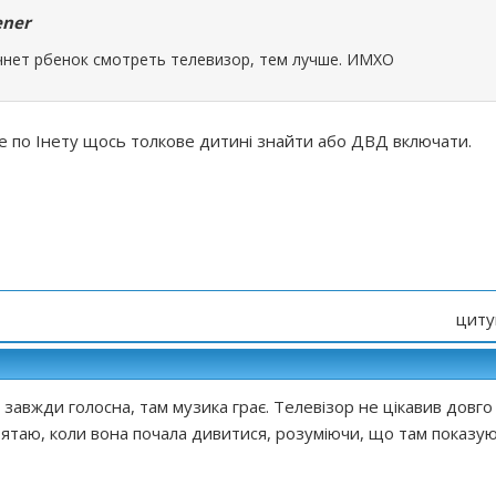
ener
чнет рбенок смотреть телевизор, тем лучше. ИМХО
же по Інету щось толкове дитині знайти або ДВД включати.
циту
 завжди голосна, там музика грає. Телевізор не цікавив довго
.ятаю, коли вона почала дивитися, розуміючи, що там показу