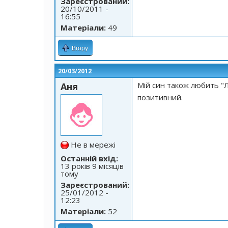
Зареєстрований:
20/10/2011 -
16:55
Матеріали:
49
Вгору
20/03/2012
Мій син також любить "Л
Аня
позитивний.
Не в мережі
Останній вхід:
13 років 9 місяців
тому
Зареєстрований:
25/01/2012 -
12:23
Матеріали:
52