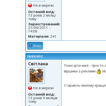
Не в мережі
Останній вхід:
13 років 2 місяці
тому
Зареєстрований:
21/09/2011 -
14:06
Матеріали:
241
Вгору
18/03/2012
Світлана
Поки діти малі - просто 
віршики з реклами
Ма
Стараюсь малому краще
Не в мережі
Останній вхід:
13 років 9 місяців
тому