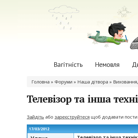
Вагітність
Немовля
Д
Ви є тут
Головна
»
Форуми
»
Наша дітвора
»
Виховання,
Телевізор та інша техн
Зайдіть
або
зареєструйтеся
щоб додавати пости
17/03/2012
Телевізор та інша технік