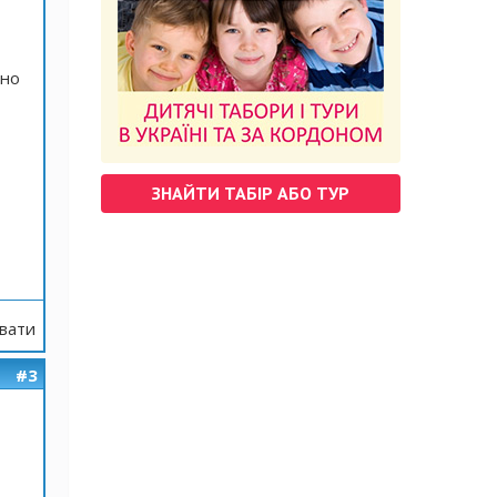
ьно
ЗНАЙТИ ТАБІР АБО ТУР
вати
#3
,