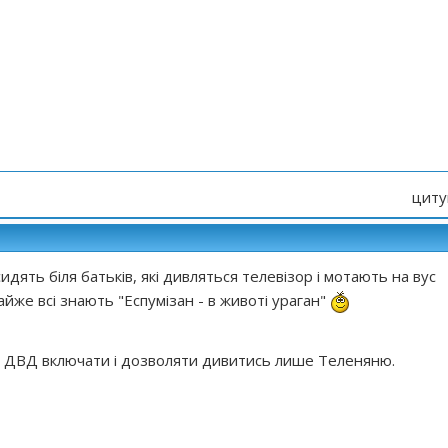
циту
сидять біля батьків, які дивляться телевізор і мотають на вус
йже всі знають "Еспумізан - в животі ураган"
 ДВД включати і дозволяти дивитись лише Теленяню.