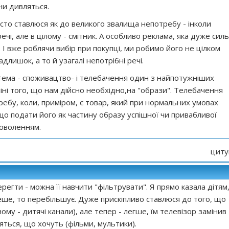
ни дивляться.
сто ставлюся як до великого звалища непотребу - інколи
ечі, але в цілому - смітник. А особливо реклама, яка дуже сил
. І вже роблячи вибір при покупці, ми робимо його не цілком
длишок, а то й узагалі непотрібні речі.
 тема - споживацтво- і телебачення один з найпотужніших
міні того, що нам дійсно необхідно,на "образи". Телебачення
ебу, коли, приміром, є товар, який при нормальних умовах
кщо подати його як частину образу успішної чи привабливої
доволенням.
циту
регти - можна її навчити "фільтрувати". Я прямо казала дітям
ше, то перебільшує. Дуже прискіпливо ставлюся до того, що
ому - дитячі канали), але тепер - легше, їм телевізор замінив
ться, що хочуть (фільми, мультики).