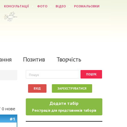
КОНСУЛЬТАЦІЇ
ФОТО
ВІДЕО
РОЗМАЛЬОВКИ
ання
Позитив
Творчість
Пошукова форма
Пошук
ВХІД
ЗАРЕЄСТРУВАТИСЯ
Додати табір
/ 0 нове
Реєстрація для представників таборів
#1