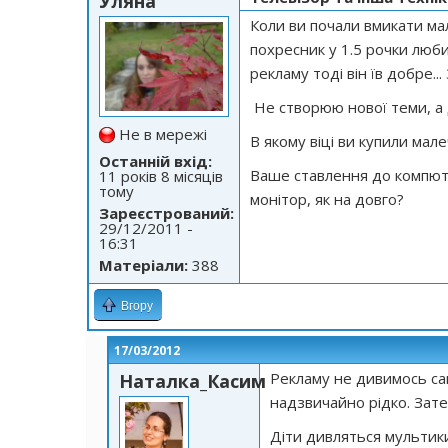
Уляна
Коли ви почали вмикати мал
похресник у 1.5 рочки люб
рекламу тоді він їв добре...
Не створюю нової теми, а д
Не в мережі
В якому віці ви купили ма
Останній вхід:
Ваше ставлення до компюте
11 років 8 місяців
тому
монітор, як на довго?
Зареєстрований:
29/12/2011 -
16:31
Матеріали:
388
Вгору
17/03/2012
Рекламу не дивимось сам
Наталка_Касим
надзвичайно рідко. Зате 
Діти дивляться мультики 