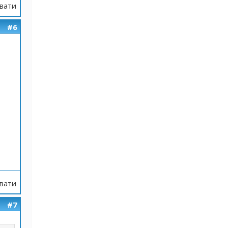
вати
#6
вати
#7