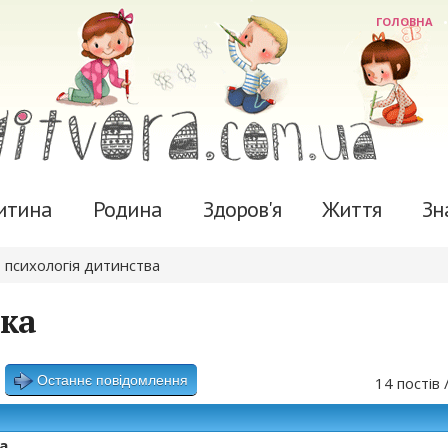
ГОЛОВНА
итина
Родина
Здоров'я
Життя
Зн
 психологія дитинства
іка
Останнє повідомлення
14 постів 
а