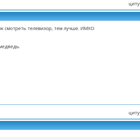
циту
ок смотреть телевизор, тем лучше. ИМХО
медведь.
циту