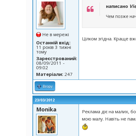
написано
Vi
Чем позже на
Не в мережі
Цілком згідна. Краще в
Останній вхід:
11 років 3 тижні
тому
Зареєстрований:
08/09/2011 -
09:02
Матеріали:
247
Вгору
23/03/2012
Monika
Реклама діє на малих, бо
мою малу. Навіть не пам