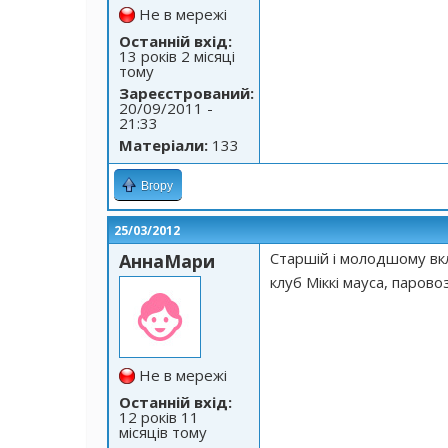
Не в мережі
Останній вхід:
13 років 2 місяці
тому
Зареєстрований:
20/09/2011 -
21:33
Матеріали:
133
Вгору
25/03/2012
Старшій і молодшому вк
АннаМари
клуб Міккі мауса, парово
Не в мережі
Останній вхід:
12 років 11
місяців тому