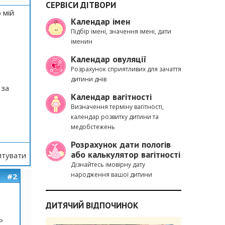
СЕРВІСИ ДІТВОРИ
 мій
Календар імен
Підбір імені, значення імені, дати
іменин
Календар овуляції
Розрахунок сприятливих для зачаття
дитини днів
 за
Календар вагітності
Визначення терміну вагітності,
календар розвитку дитини та
медобстежень
Розрахунок дати пологів
або калькулятор вагітності
тувати
Дізнайтесь імовірну дату
народження вашої дитини
#2
ДИТЯЧИЙ ВІДПОЧИНОК
ь