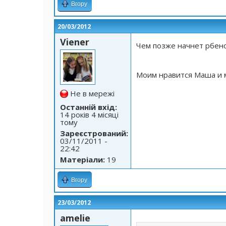
Вгору
20/03/2012
Viener
Чем позже начнет рбен
Моим нравится Маша и 
Не в мережі
Останній вхід:
14 років 4 місяці
тому
Зареєстрований:
03/11/2011 -
22:42
Матеріали:
19
Вгору
23/03/2012
amelie