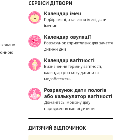
СЕРВІСИ ДІТВОРИ
Календар імен
Підбір імені, значення імені, дати
іменин
Календар овуляції
Розрахунок сприятливих для зачаття
ліковано
дитини днів
тронною
Календар вагітності
Визначення терміну вагітності,
календар розвитку дитини та
медобстежень
Розрахунок дати пологів
або калькулятор вагітності
Дізнайтесь імовірну дату
народження вашої дитини
ДИТЯЧИЙ ВІДПОЧИНОК