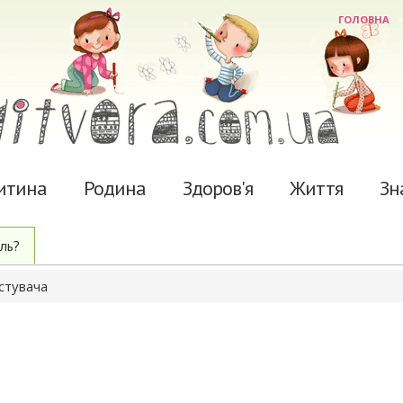
ГОЛОВНА
итина
Родина
Здоров'я
Життя
Зн
ль?
стувача