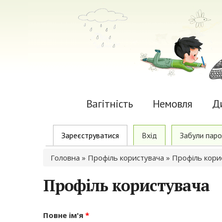
Вагітність
Немовля
Д
Primary tabs
Зареєструватися
(active tab)
Вхід
Забули паро
Ви є тут
Головна
»
Профіль користувача
» Профіль кори
Профіль користувача
Повне ім'я
*