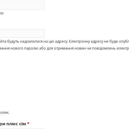
іл
айта будуть надсилатися на цю адресу. Електронну адресу не буде опуб
имання нового паролю або для отримання новин чи повідомлень елек
полях.
ри плюс сім
*