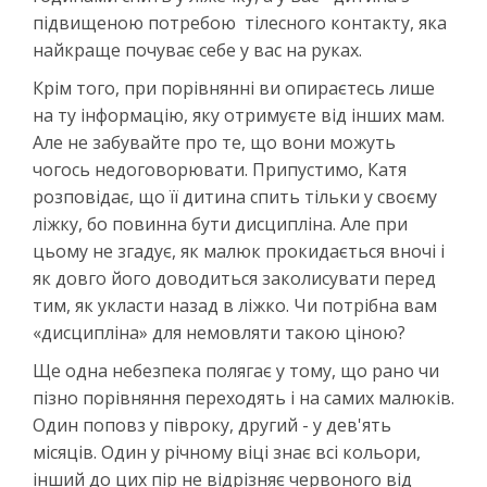
підвищеною потребою тілесного контакту, яка
найкраще почуває себе у вас на руках.
Крім того, при порівнянні ви опираєтесь лише
на ту інформацію, яку отримуєте від інших мам.
Але не забувайте про те, що вони можуть
чогось недоговорювати. Припустимо, Катя
розповідає, що її дитина спить тільки у своєму
ліжку, бо повинна бути дисципліна. Але при
цьому не згадує, як малюк прокидається вночі і
як довго його доводиться заколисувати перед
тим, як укласти назад в ліжко. Чи потрібна вам
«дисципліна» для немовляти такою ціною?
Ще одна небезпека полягає у тому, що рано чи
пізно порівняння переходять і на самих малюків.
Один поповз у півроку, другий - у дев'ять
місяців. Один у річному віці знає всі кольори,
інший до цих пір не відрізняє червоного від