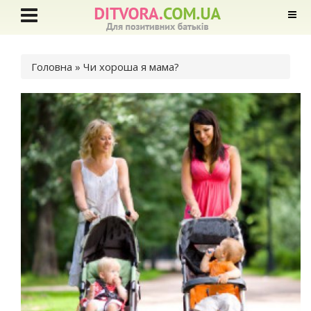
Ви є тут
Головна
» Чи хороша я мама?