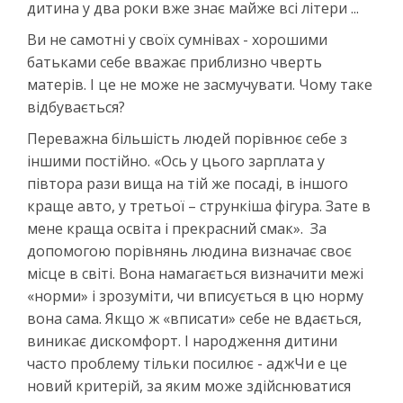
дитина у два роки вже знає майже всі літери ...
Ви не самотні у своїх сумнівах - хорошими
батьками себе вважає приблизно чверть
матерів. І це не може не засмучувати. Чому таке
відбувається?
Переважна більшість людей порівнює себе з
іншими постійно. «Ось у цього зарплата у
півтора рази вища на тій же посаді, в іншого
краще авто, у третьої – стрункіша фігура. Зате в
мене краща освіта і прекрасний смак». За
допомогою порівнянь людина визначає своє
місце в світі. Вона намагається визначити межі
«норми» і зрозуміти, чи вписується в цю норму
вона сама. Якщо ж «вписати» себе не вдається,
виникає дискомфорт. І народження дитини
часто проблему тільки посилює - аджЧи е це
новий критерій, за яким може здійснюватися