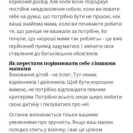
корисний досвід. Але коли воно породжує
постійне невдоволення собою, коли ви ловите
себе на думці, що потрібно бути не гіршою, ніж
ваша знайома мама, коли ви починаєте робити
те, що раніше не вважали за потрібне, бо
почули, що «хороші мами так роблять» - це вже
серйозний привід задуматися. І змінити своє
ставлення до батьківських обов'язків.
Як перестати порівнювати себе з іншими
мамами
Виховання дітей - не іспит. Тут немає
відмінників і двієчників. Щоб бути хорошою
мамою, не потрібно відповідати певним
критеріям. Потрібно всього лише щиро любити
свою дитину і піклуватися про неї.
Останнє визначається тільки вашими
уявленнями про зручність. Якщо ваш малюк
солодко спить у візочку, і вас це цілком