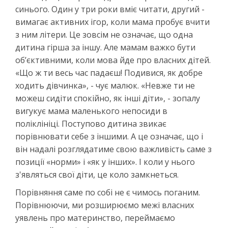
синього. Один у три роки вміє читати, другий -
вимагає активних ігор, коли мама пробує вчити
з ним літери. Це зовсім не означає, що одна
дитина гірша за іншу. Але мамам важко бути
об’єктивними, коли мова йде про власних дітей.
«Що ж ти весь час падаєш! Подивися, як добре
ходить дівчинка», - чує малюк. «Невже ти не
можеш сидіти спокійно, як інші діти», - зопалу
вигукує мама маленького непосиди в
поліклініці. Поступово дитина звикає
порівнювати себе з іншими. А це означає, що і
він надалі розглядатиме свою важливість саме з
позиції «норми» і «як у інших». І коли у нього
з'являться свої діти, це коло замкнеться.
Порівняння саме по собі не є чимось поганим.
Порівнюючи, ми розширюємо межі власних
уявлень про материнство, переймаємо