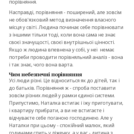
порівняння.
Насправді, порівняння - поширений, але зовсім
не обов'язковий метод визначення власного
місця у світі. Людина починає себе порівнювати
з іншими тільки тоді, коли вона сама не знає
своєї значущості, своєї внутрішньої цінності.
Якщо ж людина впевнена у собі, у неї немає
потреби проводити порівняльний аналіз - вона
і так знає, чого вона варта.
Чим небезпечні порівняння
Усі люди різні. Це відноситься як до дітей, так і
до батьків. Порівняння ж - спроба поставити
зовсім різних людей у рамки єдиної системи.
Припустимо, Наталка встигає і їжу приготувати,
і квартиру прибрати, а ви не встигаєте і
відчуваєте себе поганою господинею. Але у
Наталки при цьому - спокійний малюк, який
годинами спить у ліжечку, а у вас - дитина з