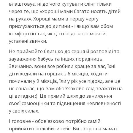
влаштовує, ні до чого купувати слінг тільки
через те, що «хороші мами багато носять дітей
на руках». Хороші мами в першу чергу
прислухаються до дитини - і якщо вам обом
комфортно так, як є, то ні до чого міняти
усталені звички.
Не приймайте близько до серця й розповіді та
зауваження бабусь та інших порадниць.
Звичайно, вони все робили краще за вас, їхні
діти ходили на горщик з 6 місяців, ходити
починали у 9 місяців, їли у рік усе підряд, але це
не означає, що вам обов’язково слід зважати на
ці вигадки :) Це прямий шлях до заниження
своєї самооцінки та підвищення невпевненості
у своїх силах.
І головне - обов'язково потрібно самій
прийняти і полюбити себе. Ви - хороша мама і