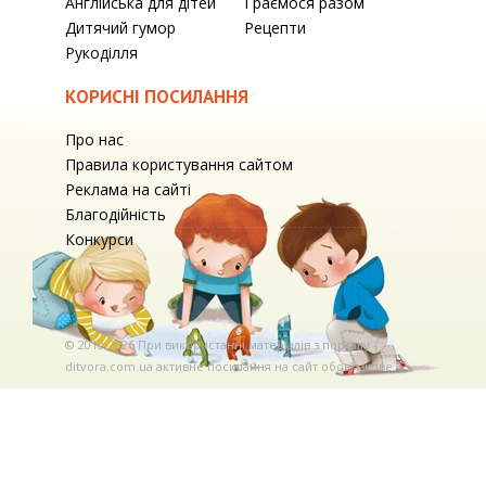
Англійська для дітей
Граємося разом
Дитячий гумор
Рецепти
Рукоділля
КОРИСНІ ПОСИЛАННЯ
Про нас
Правила користування сайтом
Реклама на сайті
Благодійність
Конкурси
© 2010-2026 При використаннi матерiалiв з порталу
ditvora.com.ua активне посилання на сайт обов'язкове. .