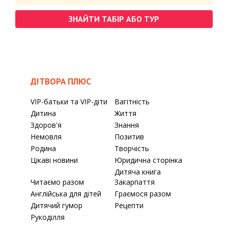
ЗНАЙТИ ТАБІР АБО ТУР
ДІТВОРА ПЛЮС
VIP-батьки та VIP-діти
Вагітність
Дитина
Життя
Здоров'я
Знання
Немовля
Позитив
Родина
Творчість
Цікаві новини
Юридична сторінка
Дитяча книга
Читаємо разом
Закарпаття
Англійська для дітей
Граємося разом
Дитячий гумор
Рецепти
Рукоділля