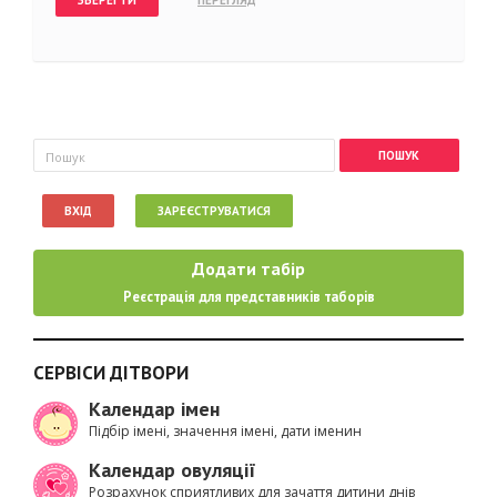
Пошукова форма
Пошук
ВХІД
ЗАРЕЄСТРУВАТИСЯ
Додати табір
Реєстрація для представників таборів
СЕРВІСИ ДІТВОРИ
Календар імен
Підбір імені, значення імені, дати іменин
Календар овуляції
Розрахунок сприятливих для зачаття дитини днів