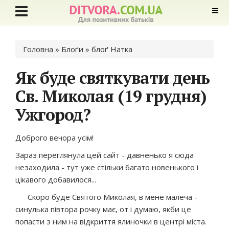
Ви є тут
Головна
»
Блоґи
»
блоґ Натка
Як буде святкувати день
Св. Миколая (19 грудня)
Ужгород?
Доброго вечора усім!
Зараз переглянула цей сайт - давненько я сюда
незаходила - тут уже стільки багато новенького і
цікавого добавилося...
Скоро буде Святого Миколая, в мене малеча -
синулька півтора рочку має, от і думаю, якби це
попасти з ним на відкриття ялиночки в центрі міста.