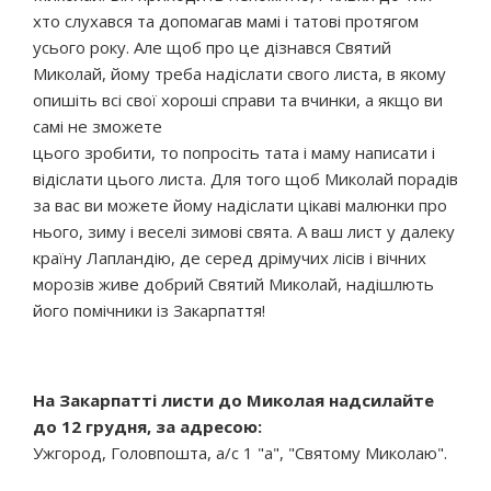
хто слухався та допомагав мамі і татові протягом
усього року. Але щоб про це дізнався Святий
Миколай, йому треба надіслати свого листа, в якому
опишіть всі свої хороші справи та вчинки, а якщо ви
самі не зможете
цього зробити, то попросіть тата і маму написати і
відіслати цього листа. Для того щоб Миколай порадів
за вас ви можете йому надіслати цікаві малюнки про
нього, зиму і веселі зимові свята. А ваш лист у далеку
країну Лапландію, де серед дрімучих лісів і вічних
морозів живе добрий Святий Миколай, надішлють
його помічники із Закарпаття!
На Закарпатті листи до Миколая надсилайте
до 12 грудня, за адресою:
Ужгород, Головпошта, а/с 1 "а", "Святому Миколаю".