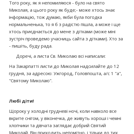
Того року, як я непомиляюся - було на свято
Миколая, а цього року як буде;- може хтось знає
інформацію, тож думаю, якби була погодка
нормальненька, то я б з радістю пішла, а може і ще
хтось приєднається до мене з дітками (може міні
зустріч проведемо учасниць сайта з дітками). Хто за
- пишіть, буду рада.
Доречі, а листа Св. Миколаю всі написали:
На Закарпатті листи до Миколая надсилайте до 12
грудня, за адресою: Ужгород, Головпошта, а/с 1 "а",
"Святому Миколаю".
Любі діти!
Щороку у холодні грудневі ночі, коли навколо все
вкрите снігом, у віконечка, де живуть хороші і чемні
хлопчики та дівчата заглядає добрий Святий
Миколай. Він приходить непомітно, і тільки до тих