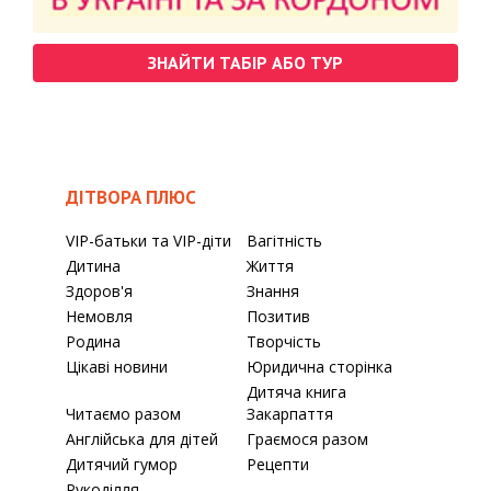
ЗНАЙТИ ТАБІР АБО ТУР
ДІТВОРА ПЛЮС
VIP-батьки та VIP-діти
Вагітність
Дитина
Життя
Здоров'я
Знання
Немовля
Позитив
Родина
Творчість
Цікаві новини
Юридична сторінка
Дитяча книга
Читаємо разом
Закарпаття
Англійська для дітей
Граємося разом
Дитячий гумор
Рецепти
Рукоділля