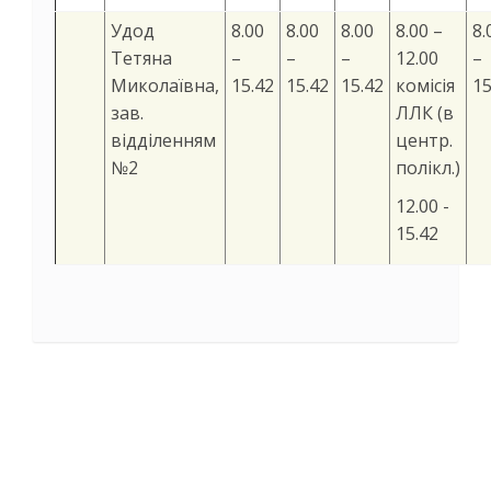
Удод
8.00
8.00
8.00
8.00 –
8.
Тетяна
–
–
–
12.00
–
Миколаївна,
15.42
15.42
15.42
комісія
15
зав.
ЛЛК (в
відділенням
центр.
№2
полікл.)
12.00 -
15.42