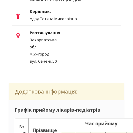
Керівник:
Удод Тетяна Миколаївна
Розташування
Закарпатська
обл
м.Ужгород
вул. Сечені, 50
Додаткова інформація:
Графік прийому лікарів-педіатрів
Час прийому
№
Прізвище