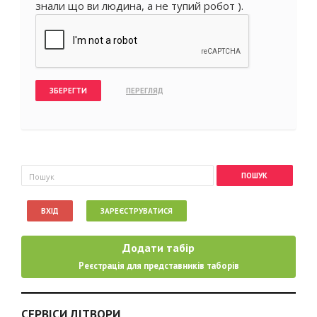
знали що ви людина, а не тупий робот ).
Пошукова форма
Пошук
ВХІД
ЗАРЕЄСТРУВАТИСЯ
Додати табір
Реєстрація для представників таборів
СЕРВІСИ ДІТВОРИ