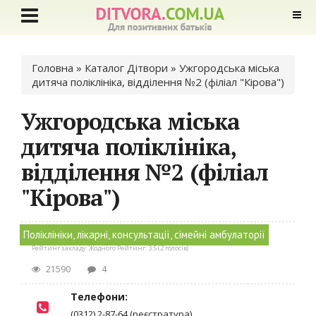
Ви є тут
Головна
»
Каталог Дітвори
» Ужгородська міська
дитяча поліклініка, відділення №2 (філіал "Кірова")
Ужгородська міська
дитяча поліклініка,
відділення №2 (філіал
"Кірова")
Поліклініки, лікарні, консультації, сімейні амбулаторії
Рейтинг закладу:
Жодного
Рейтинг:
3.5
(
2
голосів)
21590
4
Телефони:
(0312) 2-87-64 (реєстратура)