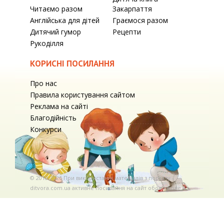
Читаємо разом
Закарпаття
Англійська для дітей
Граємося разом
Дитячий гумор
Рецепти
Рукоділля
КОРИСНІ ПОСИЛАННЯ
Про нас
Правила користування сайтом
Реклама на сайті
Благодійність
Конкурси
© 2010-2026 При використаннi матерiалiв з порталу
ditvora.com.ua активне посилання на сайт обов'язкове. .