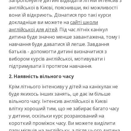
Запропонуйте дитині відвідати літній інтенсив з
англійської в Києві, пояснивши, які можливості
вони їй відкриють. Дізнатися про такі курси
докладніше ви можете на
сайті школи
англійської для дітей
. Під час літніх канікул
дитина буде значно менше завантажена, тому і
навчання буде даватися їй легше. Завдання
батьків - допомогти дитині визначитися з
вибором курсів англійської, мотивувати і
підтримувати її протягом навчання.
2. Наявність вільного часу
Крім літнього інтенсиву у дітей на канікулах не
буде якихось інших занять, це дає їм більше
вільного часу. Інтенсив англійської в Києві
влітку хороший тим, що не забирає багато часу
у дитини, оскільки курс розрахований на
короткий проміжок часу. Ви можете виділити
пару місяців на англійську, а після цього дитина