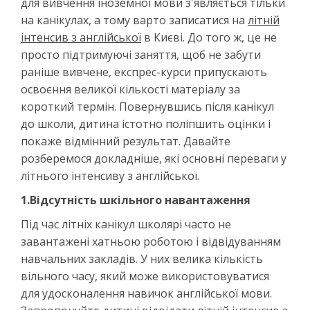
для вивчення іноземної мови з'являється тільки
на канікулах, а тому варто записатися на
літній
інтенсив з англійської
в Києві. До того ж, це не
просто підтримуючі заняття, щоб не забути
раніше вивчене, експрес-курси припускають
освоєння великої кількості матеріалу за
короткий термін. Повернувшись після канікул
до школи, дитина істотно поліпшить оцінки і
покаже відмінний результат. Давайте
розберемося докладніше, які основні переваги у
літнього інтенсиву з англійської.
1.Відсутність шкільного навантаження
Під час літніх канікул школярі часто не
завантажені хатньою роботою і відвідуванням
навчальних закладів. У них велика кількість
вільного часу, який може використовуватися
для удосконалення навичок англійської мови.