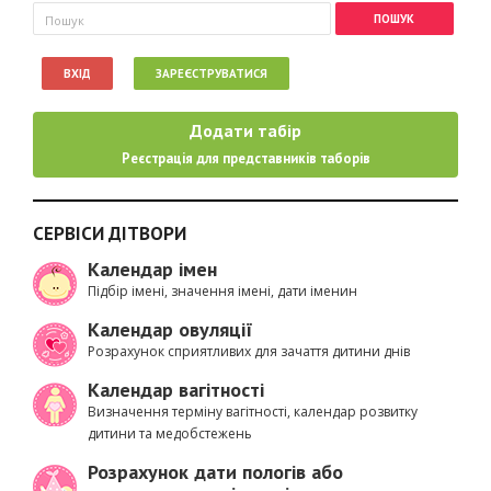
Пошукова форма
Пошук
ВХІД
ЗАРЕЄСТРУВАТИСЯ
Додати табір
Реєстрація для представників таборів
СЕРВІСИ ДІТВОРИ
Календар імен
Підбір імені, значення імені, дати іменин
Календар овуляції
Розрахунок сприятливих для зачаття дитини днів
Календар вагітності
Визначення терміну вагітності, календар розвитку
дитини та медобстежень
Розрахунок дати пологів або