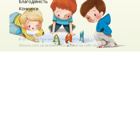
Благодійність
Конкурси
© 2010-2026 При використаннi матерiалiв з порталу
ditvora.com.ua активне посилання на сайт обов'язкове. .