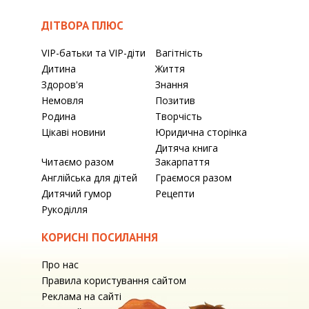
ДІТВОРА ПЛЮС
VIP-батьки та VIP-діти
Вагітність
Дитина
Життя
Здоров'я
Знання
Немовля
Позитив
Родина
Творчість
Цікаві новини
Юридична сторінка
Дитяча книга
Читаємо разом
Закарпаття
Англійська для дітей
Граємося разом
Дитячий гумор
Рецепти
Рукоділля
КОРИСНІ ПОСИЛАННЯ
Про нас
Правила користування сайтом
Реклама на сайті