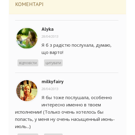
КОМЕНТАРІ
Alyka
28/04/2013
Я б з радiстю послухала, думаю,
що варто!
відповісти
цитувати
milkyfairy
28/04/2013
Я бы тоже послушала, особенно
интересно именно в твоем
исполнении! (Только очень хотелось бы
попасть, у меня ну очень насыщенный июнь-
июль...)