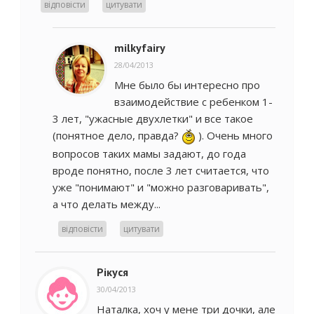
відповісти
цитувати
milkyfairy
28/04/2013
Мне было бы интересно про
взаимодействие с ребенком 1-
3 лет, "ужасные двухлетки" и все такое
(понятное дело, правда?
). Очень много
вопросов таких мамы задают, до года
вроде понятно, после 3 лет считается, что
уже "понимают" и "можно разговаривать",
а что делать между...
відповісти
цитувати
Рікуся
30/04/2013
Наталка, хоч у мене три дочки, але