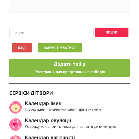
Пошукова форма
Пошук
ВХІД
ЗАРЕЄСТРУВАТИСЯ
Додати табір
Реєстрація для представників таборів
СЕРВІСИ ДІТВОРИ
Календар імен
Підбір імені, значення імені, дати іменин
Календар овуляції
Розрахунок сприятливих для зачаття дитини днів
Календар вагітності