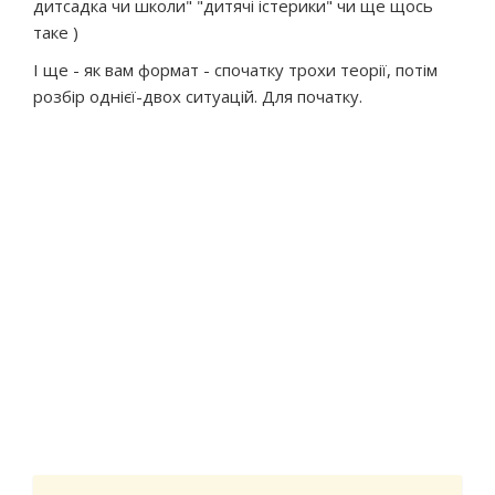
дитсадка чи школи" "дитячі істерики" чи ще щось
таке )
І ще - як вам формат - спочатку трохи теорії, потім
розбір однієї-двох ситуацій. Для початку.