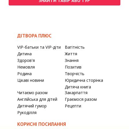
ЗНАЙТИ ТАБІР АБО ТУР
ДІТВОРА ПЛЮС
VIP-батьки та VIP-діти
Вагітність
Дитина
Життя
Здоров'я
Знання
Немовля
Позитив
Родина
Творчість
Цікаві новини
Юридична сторінка
Дитяча книга
Читаємо разом
Закарпаття
Англійська для дітей
Граємося разом
Дитячий гумор
Рецепти
Рукоділля
КОРИСНІ ПОСИЛАННЯ