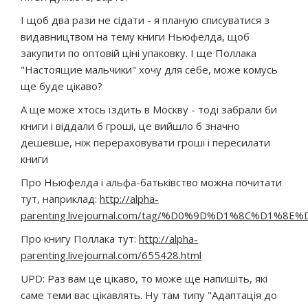
І щоб два рази не сідати - я планую списуватися з
видавництвом на тему книги Ньюфелда, щоб
закупити по оптовій ціні упаковку. І ще Поллака
"Настоящие мальчики" хочу для себе, може комусь
ще буде цікаво?
А ще може хтось їздить в Москву - тоді забрали би
книги і віддали б гроші, це вийшло б значно
дешевше, ніж перераховувати гроші і пересилати
книги
Про Ньюфелда і альфа-батьківство можна почитати
тут, наприклад:
http://alpha-
parenting.livejournal.com/tag/%D0%9D%D1%8C%D1
Про книгу Поллака тут:
http://alpha-
parenting.livejournal.com/655428.html
UPD: Раз вам це цікаво, то може ще напишіть, які
саме теми вас цікавлять. Ну там типу "Адаптація до