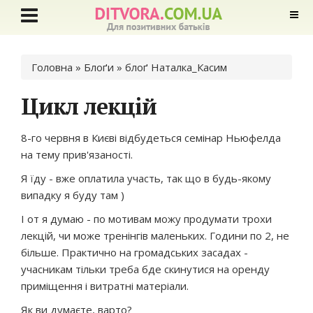
Ви є тут
Головна
»
Блоґи
»
блоґ Наталка_Касим
Цикл лекцій
8-го червня в Києві відбудеться семінар Ньюфелда
на тему прив'язаності.
Я їду - вже оплатила участь, так що в будь-якому
випадку я буду там )
І от я думаю - по мотивам можу продумати трохи
лекцій, чи може тренінгів маленьких. Години по 2, не
більше. Практично на громадських засадах -
учасникам тільки треба бде скинутися на оренду
приміщення і витратні матеріали.
Як ви думаєте, варто?