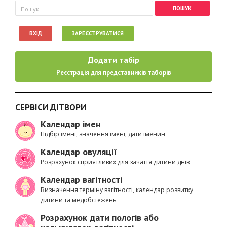
Пошукова форма
Пошук
ВХІД
ЗАРЕЄСТРУВАТИСЯ
Додати табір
Реєстрація для представників таборів
СЕРВІСИ ДІТВОРИ
Календар імен
Підбір імені, значення імені, дати іменин
Календар овуляції
Розрахунок сприятливих для зачаття дитини днів
Календар вагітності
Визначення терміну вагітності, календар розвитку
дитини та медобстежень
Розрахунок дати пологів або