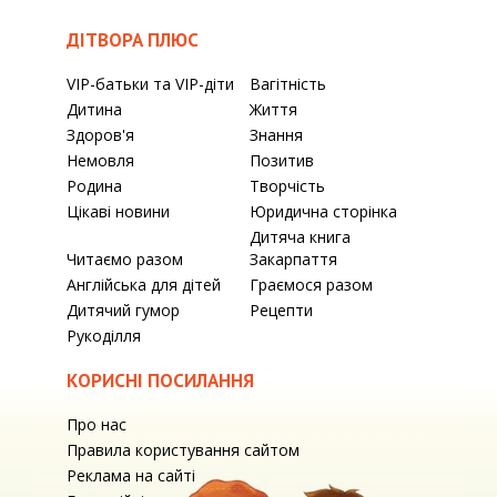
ДІТВОРА ПЛЮС
VIP-батьки та VIP-діти
Вагітність
Дитина
Життя
Здоров'я
Знання
Немовля
Позитив
Родина
Творчість
Цікаві новини
Юридична сторінка
Дитяча книга
Читаємо разом
Закарпаття
Англійська для дітей
Граємося разом
Дитячий гумор
Рецепти
Рукоділля
КОРИСНІ ПОСИЛАННЯ
Про нас
Правила користування сайтом
Реклама на сайті