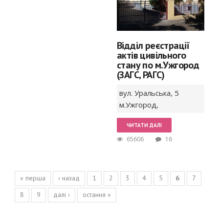
Відділ реєстрації
актів цивільного
стану по м.Ужгород
(ЗАГС, РАГС)
вул. Уральська,
5
м.Ужгород
,
ЧИТАТИ ДАЛІ
65606
16
Сторінки
« перша
‹ назад
1
2
3
4
5
6
7
8
9
далі ›
остання »