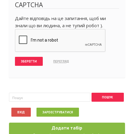
CAPTCHA
Дайте відповідь на це запитання, щоб ми
знали що ви людина, а не тупий робот ).
Пошукова форма
Пошук
ВХІД
ЗАРЕЄСТРУВАТИСЯ
Додати табір