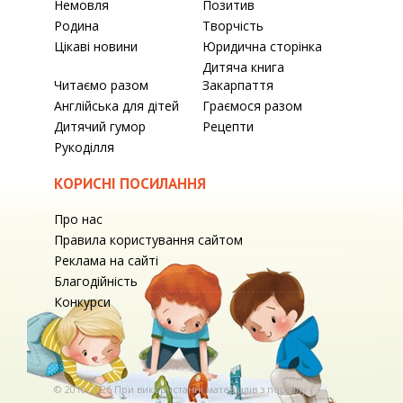
Немовля
Позитив
Родина
Творчість
Цікаві новини
Юридична сторінка
Дитяча книга
Читаємо разом
Закарпаття
Англійська для дітей
Граємося разом
Дитячий гумор
Рецепти
Рукоділля
КОРИСНІ ПОСИЛАННЯ
Про нас
Правила користування сайтом
Реклама на сайті
Благодійність
Конкурси
© 2010-2026 При використаннi матерiалiв з порталу