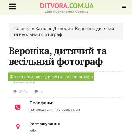
Ви є тут
Головна
»
Каталог Дітвори
» Вероніка, дитячий
та весільний фотограф
Вероніка, дитячий та
весільний фотограф
Фотоательє, послуги фото- та відеографа
Ще нема голосів
3448
0
Телефони:
095-00-437-15; 063-598-33-98
Розташування
обл