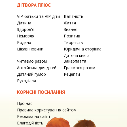
ДІТВОРА ПЛЮС
VIP-батьки та VIP-діти
Вагітність
Дитина
Життя
Здоров'я
Знання
Немовля
Позитив
Родина
Творчість
Цікаві новини
Юридична сторінка
Дитяча книга
Читаємо разом
Закарпаття
Англійська для дітей
Граємося разом
Дитячий гумор
Рецепти
Рукоділля
КОРИСНІ ПОСИЛАННЯ
Про нас
Правила користування сайтом
Реклама на сайті
Благодійність