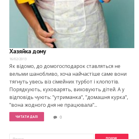
Хазяйка дому
16/02/2013
Як відомо, до домогосподарок ставляться не
вельми шанобливо, хоча найчастіше саме вони
тягнуть увесь віз сімейних турбот і клопотів.
Порядкують, куховарять, виховують дітей. А у
відповідь чують: "утриманка", "домашня курка",
"вона жодного дня не працювала"...
ЧИТАТИ ДАЛІ
0
Пошукова форма
Пошук