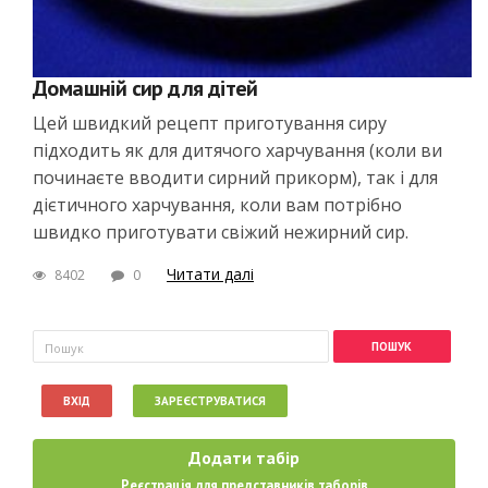
Домашній сир для дітей
Цей швидкий рецепт приготування сиру
підходить як для дитячого харчування (коли ви
починаєте вводити сирний прикорм), так і для
дієтичного харчування, коли вам потрібно
швидко приготувати свіжий нежирний сир.
Читати далі
8402
0
Пошукова форма
Пошук
ВХІД
ЗАРЕЄСТРУВАТИСЯ
Додати табір
Реєстрація для представників таборів