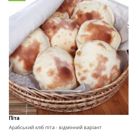
Піта
Арабський хліб піта - відмінний варіант