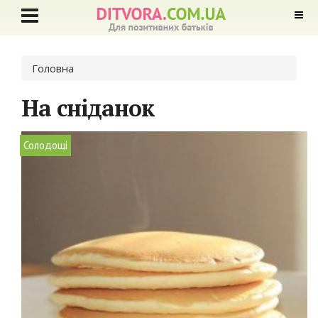
Ви є тут
Головна
На сніданок
Солодощі