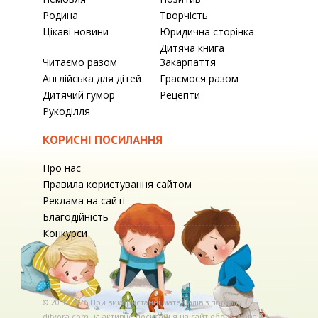
Родина
Творчість
Цікаві новини
Юридична сторінка
Дитяча книга
Читаємо разом
Закарпаття
Англійська для дітей
Граємося разом
Дитячий гумор
Рецепти
Рукоділля
КОРИСНІ ПОСИЛАННЯ
Про нас
Правила користування сайтом
Реклама на сайті
Благодійність
Конкурси
© 2010-2026 При використаннi матерiалiв з порталу
ditvora.com.ua активне посилання на сайт обов'язкове. .