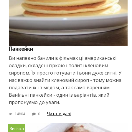
Панкейки
Ви напевно бачили в фільмах ці американські
оладки, складені гіркою і политі кленовим
сиропом. Їх просто готувати і вони дуже ситні. У
нас важко знайти кленовий сироп - тому можна
подавати їх і з медом, а так само варенням.
Ванільні панкейки - один із варіантів, який
пропонуємо до уваги.
Читати далі
14804
0
Випічка