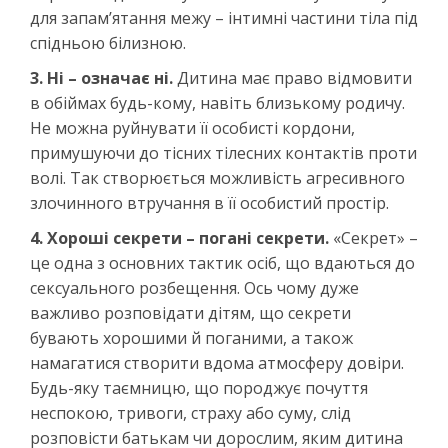
для запам’ятання межу – інтимні частини тіла під
спідньою білизною.
3. Ні – означає ні.
Дитина має право відмовити
в обіймах будь-кому, навіть близькому родичу.
Не можна руйнувати її особисті кордони,
примушуючи до тісних тілесних контактів проти
волі. Так створюється можливість агресивного
злочинного втручання в її особистий простір.
4. Хороші секрети – погані секрети.
«Секрет» –
це одна з основних тактик осіб, що вдаються до
сексуального розбещення. Ось чому дуже
важливо розповідати дітям, що секрети
бувають хорошими й поганими, а також
намагатися створити вдома атмосферу довіри.
Будь-яку таємницю, що породжує почуття
неспокою, тривоги, страху або суму, слід
розповісти батькам чи дорослим, яким дитина