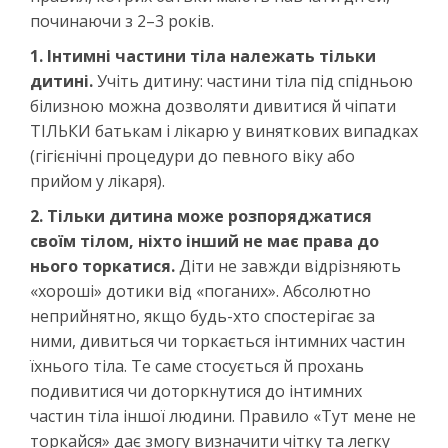
починаючи з 2–3 років.
1. Інтимні частини тіла належать тільки
дитині.
Учіть дитину: частини тіла під спідньою
білизною можна дозволяти дивитися й чіпати
ТІЛЬКИ батькам і лікарю у виняткових випадках
(гігієнічні процедури до певного віку або
прийом у лікаря).
2. Тільки дитина може розпоряджатися
своїм тілом, ніхто інший не має права до
нього торкатися.
Діти не завжди відрізняють
«хороші» дотики від «поганих». Абсолютно
неприйнятно, якщо будь-хто спостерігає за
ними, дивиться чи торкається інтимних частин
їхнього тіла. Те саме стосується й прохань
подивитися чи доторкнутися до інтимних
частин тіла іншої людини. Правило «Тут мене не
торкайся» дає змогу визначити чітку та легку