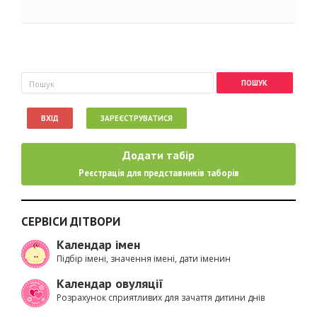
Пошукова форма
Пошук
ВХІД
ЗАРЕЄСТРУВАТИСЯ
Додати табір
Реєстрація для представників таборів
СЕРВІСИ ДІТВОРИ
Календар імен
Підбір імені, значення імені, дати іменин
Календар овуляції
Розрахунок сприятливих для зачаття дитини днів