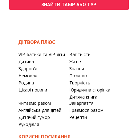
ЗНАЙТИ ТАБІР АБО ТУР
ДІТВОРА ПЛЮС
VIP-батьки та VIP-діти
Вагітність
Дитина
Життя
Здоров'я
Знання
Немовля
Позитив
Родина
Творчість
Цікаві новини
Юридична сторінка
Дитяча книга
Читаємо разом
Закарпаття
Англійська для дітей
Граємося разом
Дитячий гумор
Рецепти
Рукоділля
КОРИСНІ ПОСИЛАННЯ