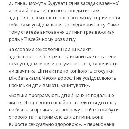
дитина» можуть будуватися на засадах взаємної
довіри й поваги, що потрібні дитині для
здорового психологічного розвитку, сприйняття
себе, самоусвідомлення, дослідження світу. Саме
тому статеве виховання дитини грає важливу
роль у її всебічному розвитку.
За словами сексологині Ірини Клекіт,
здебільшого в 6–7-річної дитини вже є статеве
самоусвідомлення й розуміння того, хлопчик ти
чи дівчинка. Діти активно копіюють стосунки
між батьками. Часом дорослі не усвідомлюють,
наскільки діти вміють «зчитувати».
«Батьки програмують дітей на їхнє подальше
життя. Якщо вони спокійно ставляться до сексу,
не бояться проявляти свої почуття й готові бути
опорою та підтримкою для дитини, вона
виросте сексуально здоровою», – переконана