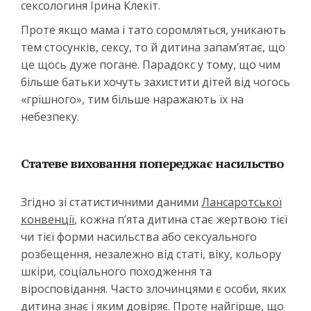
сексологиня Ірина Клекіт.
Проте якщо мама і тато соромляться, уникають
тем стосунків, сексу, то й дитина запам’ятає, що
це щось дуже погане. Парадокс у тому, що чим
більше батьки хочуть захистити дітей від чогось
«грішного», тим більше наражають їх на
небезпеку.
Статеве виховання попереджає насильство
Згідно зі статистичними даними
Лансаротської
конвенції
, кожна п’ята дитина стає жертвою тієї
чи тієї форми насильства або сексуального
розбещення, незалежно від статі, віку, кольору
шкіри, соціального походження та
віросповідання. Часто злочинцями є особи, яких
дитина знає і яким довіряє. Проте найгірше, що