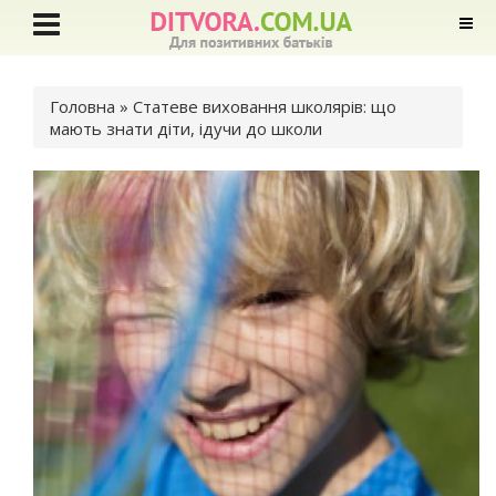
Ви є тут
Головна
» Статеве виховання школярів: що
мають знати діти, ідучи до школи