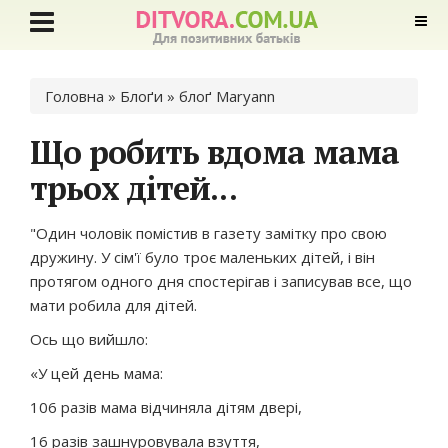
Ви є тут
Головна
»
Блоґи
»
блоґ Maryann
Що робить вдома мама
трьох дітей...
"Один чоловік помістив в газету замітку про свою
дружину. У сім'ї було троє маленьких дітей, і він
протягом одного дня спостерігав і записував все, що
мати робила для дітей.
Ось що вийшло:
«У цей день мама:
106 разів мама відчиняла дітям двері,
16 разів зашнуровувала взуття,