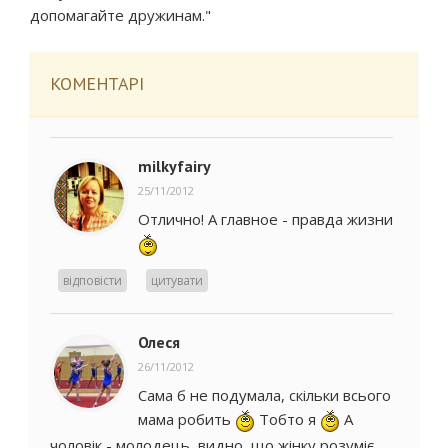
допомагайте дружинам."
КОМЕНТАРІ
milkyfairy
25/11/2012
Отлично! А главное - правда жизни
відповісти
цитувати
Олеся
26/11/2012
Сама б не подумала, скільки всього
мама робить
Тобто я
А
чоловік - молодець, видно, що жінку розуміє...