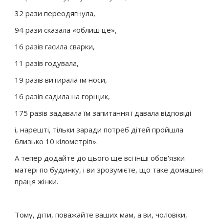
32 рази переодягнула,
94 рази сказала «облиш це»,
16 разів гасила сварки,
11 разів годувала,
19 разів витирала їм носи,
16 разів садила на горщик,
175 разів задавала їм запитання і давала відповіді
і, нарешті, тільки заради потреб дітей пройшла
близько 10 кілометрів».
А тепер додайте до цього ще всі інші обов'язки
матері по будинку, і ви зрозумієте, що таке домашня
праця жінки.
Тому, діти, поважайте ваших мам, а ви, чоловіки,