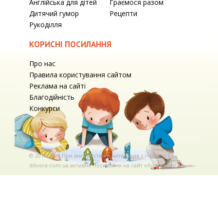
Англійська для дітей
Граємося разом
Дитячий гумор
Рецепти
Рукоділля
КОРИСНІ ПОСИЛАННЯ
Про нас
Правила користування сайтом
Реклама на сайті
Благодійність
Конкурси
© 2010-2026 При використаннi матерiалiв з порталу
ditvora.com.ua активне посилання на сайт обов'язкове. .