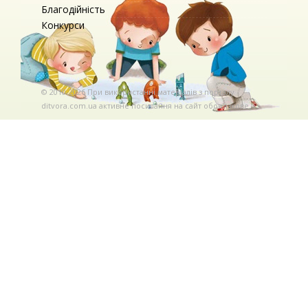
Благодійність
Конкурси
© 2010-2026 При використаннi матерiалiв з порталу
ditvora.com.ua активне посилання на сайт обов'язкове. .