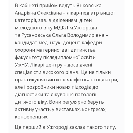
В кабінеті прийом ведуть Янковська
Андріяна Олексіївна – лікар-педіатр вищої
категорії, зав. відділенням дітей
молодшого віку МДКЛ м.Ужгорода
та Русановська Ольга Володимирівна –
кандидат мед. наук, доцент кафедри
охорони материнства і дитинства
факультету післядипломної освіти
УжНУ. Лікарі центру – досвідчені
спеціалісти високого рівня. Це не тільки
практикуючі висококваліфіковані педіатри,
але і розробники нових підходів до
діагностики та лікування патології
дитячого віку. Вони регулярно беруть
активну участь у виставках, конгресах,
конференціях.
Це перший в Ужгороді заклад такого типу,