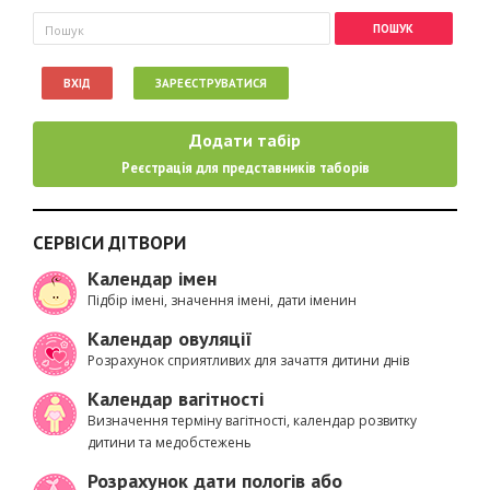
Пошукова форма
Пошук
ВХІД
ЗАРЕЄСТРУВАТИСЯ
Додати табір
Реєстрація для представників таборів
СЕРВІСИ ДІТВОРИ
Календар імен
Підбір імені, значення імені, дати іменин
Календар овуляції
Розрахунок сприятливих для зачаття дитини днів
Календар вагітності
Визначення терміну вагітності, календар розвитку
дитини та медобстежень
Розрахунок дати пологів або