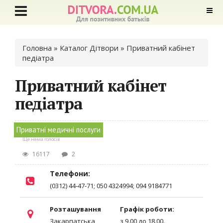
Ви є тут
Головна
»
Каталог Дітвори
» Приватний кабінет
педіатра
Приватний кабінет
педіатра
Приватні медичні послуги
Ще нема голосів
16117
2
Телефони:
(0312) 44-47-71; 050 4324994; 094 9184771
Розташування
Графік роботи:
Закарпатська
з 9.00 до 18.00.