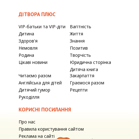
ДІТВОРА ПЛЮС
VIP-батьки та VIP-діти
Вагітність
Дитина
Життя
Здоров'я
Знання
Немовля
Позитив
Родина
Творчість
Цікаві новини
Юридична сторінка
Дитяча книга
Читаємо разом
Закарпаття
Англійська для дітей
Граємося разом
Дитячий гумор
Рецепти
Рукоділля
КОРИСНІ ПОСИЛАННЯ
Про нас
Правила користування сайтом
Реклама на сайті