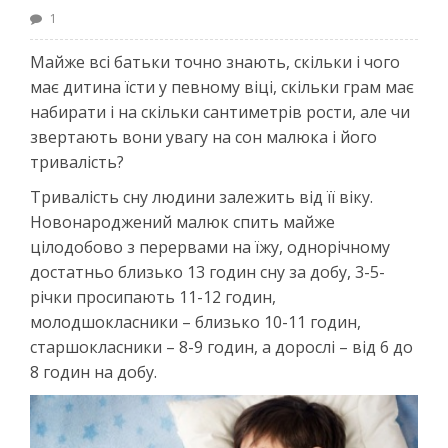
1
Майже всі батьки точно знають, скільки і чого
має дитина їсти у певному віці, скільки грам має
набирати і на скільки сантиметрів рости, але чи
звертають вони увагу на сон малюка і його
тривалість?
Тривалість сну людини залежить від її віку.
Новонароджений малюк спить майже
цілодобово з перервами на їжу, однорічному
достатньо близько 13 годин сну за добу, 3-5-
річки просипають 11-12 годин,
молодшокласники – близько 10-11 годин,
старшокласники – 8-9 годин, а дорослі – від 6 до
8 годин на добу.