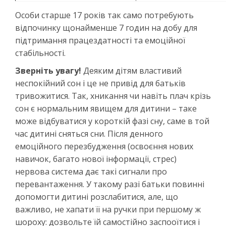
Особи старше 17 років так само потребують
відпочинку щонайменше 7 годин на добу для
підтримання працездатності та емоційної
стабільності.
Зверніть увагу!
Деяким дітям властивий
неспокійний сон і це не привід для батьків
тривожитися. Так, хникання чи навіть плач крізь
сон є нормальним явищем для дитини – таке
може відбуватися у короткій фазі сну, саме в той
час дитині сняться сни. Після денного
емоційного перезбудження (освоєння нових
навичок, багато нової інформації, стрес)
нервова система дає такі сигнали про
перевантаження. У такому разі батьки повинні
допомогти дитині розслабитися, але, що
важливо, не хапати її на ручки при першому ж
шороху: дозвольте їй самостійно заспооїтися і