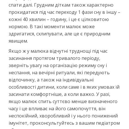
спати далі. Грудним діткам також характерно
прокидатися під час переходу 1 фази сну в іншу –
кожні 40 хвилин – годину, і це є цілковитою
нормою. В такі моменти малюк може
здригатися, схлипувати, але це є природним
явищем.
Якщо ж у малюка відчутні труднощі під час
засинання протягом тривалого періоду,
зверніть увагу на організацію режиму сну і
неспання, на вечірні ритуали, які передують
відпочинку, а також на індивідуальні
особливості дитини, коли саме і в яких умовах їй
засинати комфортніше, а коли важко. У разі,
якщо малюк спить суттєво менше визначеного
часу і це впливає на його самопочуття, він
неспокійний, хворобливий і у нього понижений
імунітет, проконсультуйтесь з вашим педіатром