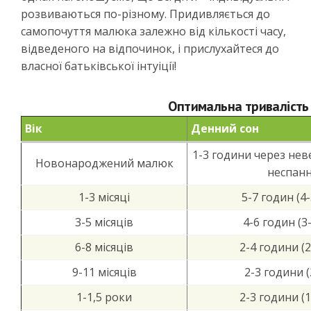
розвиваються по-різному. Придивляється до
самопочуття малюка залежно від кількості часу,
відведеного на відпочинок, і прислухайтеся до
власної батьківської інтуіції!
Оптимальна тривалість с
Вік
Денний сон
1-3 години через нев
Новонароджений малюк
неспан
1-3 місяці
5-7 годин (4-
3-5 місяців
4-6 годин (3
6-8 місяців
2-4 години (2
9-11 місяців
2-3 години (
1-1,5 роки
2-3 години (1