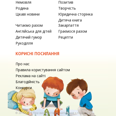
Немовля
Позитив
Родина
Творчість
Цікаві новини
Юридична сторінка
Дитяча книга
Читаємо разом
Закарпаття
Англійська для дітей
Граємося разом
Дитячий гумор
Рецепти
Рукоділля
КОРИСНІ ПОСИЛАННЯ
Про нас
Правила користування сайтом
Реклама на сайті
Благодійність
Конкурси
© 2010-2026 При використаннi матерiалiв з порталу