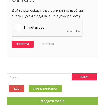
Дайте відповідь на це запитання, щоб ми
знали що ви людина, а не тупий робот ).
Пошукова форма
Пошук
ВХІД
ЗАРЕЄСТРУВАТИСЯ
Додати табір