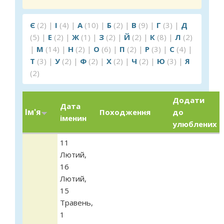
Є
(2)
|
І
(4)
|
А
(10)
|
Б
(2)
|
В
(9)
|
Г
(3)
|
Д
(5)
|
Е
(2)
|
Ж
(1)
|
З
(2)
|
Й
(2)
|
К
(8)
|
Л
(2)
|
М
(14)
|
Н
(2)
|
О
(6)
|
П
(2)
|
Р
(3)
|
С
(4)
|
Т
(3)
|
У
(2)
|
Ф
(2)
|
Х
(2)
|
Ч
(2)
|
Ю
(3)
|
Я
(2)
Додати
Дата
Ім'я
Походження
до
іменин
улюблених
11
Лютий
,
16
Лютий
,
15
Травень
,
1