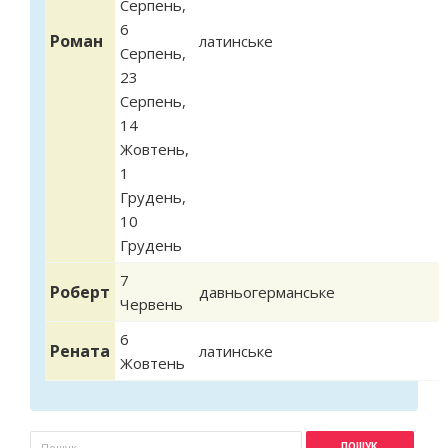
Серпень
,
6
Роман
латинське
Серпень
,
23
Серпень
,
14
Жовтень
,
1
Грудень
,
10
Грудень
7
Роберт
давньогерманське
Червень
6
Рената
латинське
Жовтень
Пошукова форма
Пошук