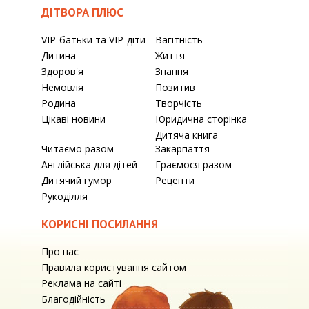
ДІТВОРА ПЛЮС
VIP-батьки та VIP-діти
Вагітність
Дитина
Життя
Здоров'я
Знання
Немовля
Позитив
Родина
Творчість
Цікаві новини
Юридична сторінка
Дитяча книга
Читаємо разом
Закарпаття
Англійська для дітей
Граємося разом
Дитячий гумор
Рецепти
Рукоділля
КОРИСНІ ПОСИЛАННЯ
Про нас
Правила користування сайтом
Реклама на сайті
Благодійність