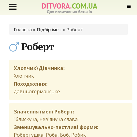
Ви є тут
Головна
»
Підбір імен
» Роберт
Роберт
Хлопчик\Дівчинка:
Хлопчик
Походження:
давньогерманське
Значення імені Роберт:
"блискуча, нев'януча слава"
Зменшувально-пестливі форми:
Робертушка, Роба, Боб, Робик