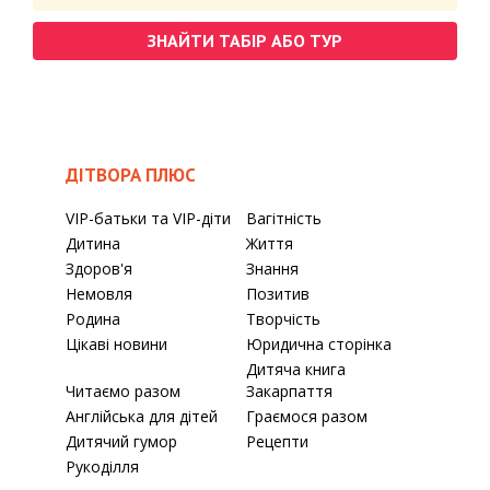
ЗНАЙТИ ТАБІР АБО ТУР
ДІТВОРА ПЛЮС
VIP-батьки та VIP-діти
Вагітність
Дитина
Життя
Здоров'я
Знання
Немовля
Позитив
Родина
Творчість
Цікаві новини
Юридична сторінка
Дитяча книга
Читаємо разом
Закарпаття
Англійська для дітей
Граємося разом
Дитячий гумор
Рецепти
Рукоділля