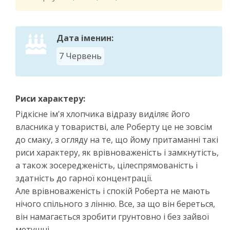
Дата іменин:
7 Червень
Риси характеру:
Рідкісне ім'я хлопчика відразу виділяє його
власника у товаристві, але Роберту це не зовсім
до смаку, з огляду на те, що йому притаманні такі
риси характеру, як врівноваженість і замкнутість,
а також зосередженість, цілеспрямованість і
здатність до гарної концентрації.
Але врівноваженість і спокій Роберта не мають
нічого спільного з лінню. Все, за що він береться,
він намагається зробити грунтовно і без зайвої
метушні.