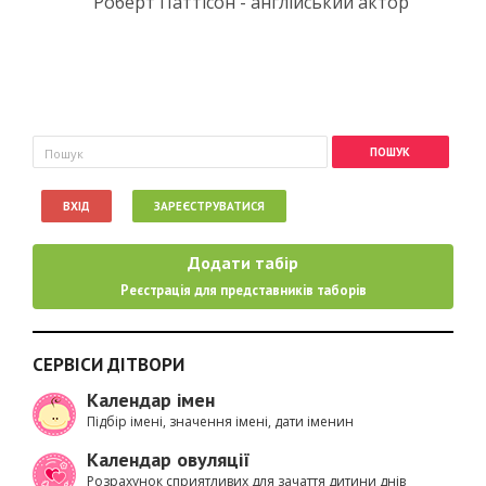
Роберт Паттісон - англійський актор
Пошукова форма
Пошук
ВХІД
ЗАРЕЄСТРУВАТИСЯ
Додати табір
Реєстрація для представників таборів
СЕРВІСИ ДІТВОРИ
Календар імен
Підбір імені, значення імені, дати іменин
Календар овуляції
Розрахунок сприятливих для зачаття дитини днів