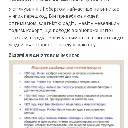
У спілкуванні з Робертом найчастіше не виникає
ніяких перешкод. Він приваблює людей
оптимізмом, здатністю радіти навіть невеликим
подіям. Роберт, що володіє врівноваженістю і
спокоєм, нерідко відчуває симпатію і тягнеться до
людей авантюрного складу характеру.
Відомі люди з таким іменем: