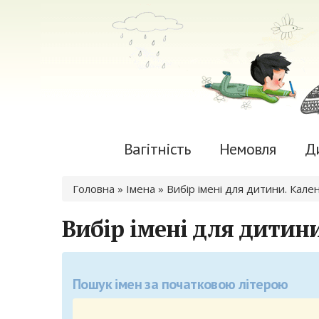
Вагітність
Немовля
Д
Ви є тут
Головна
» Імена »
Вибір імені для дитини. Кале
Вибір імені для дитини
Пошук імен за початковою літерою