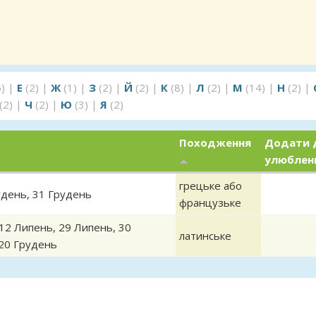
5)
|
Е
(2)
|
Ж
(1)
|
З
(2)
|
Й
(2)
|
К
(8)
|
Л
(2)
|
М
(14)
|
Н
(2)
|
(2)
|
Ч
(2)
|
Ю
(3)
|
Я
(2)
Походження
Додати 
улюблен
грецьке або
удень
,
31 Грудень
французьке
12 Липень
,
29 Липень
,
30
латинське
20 Грудень