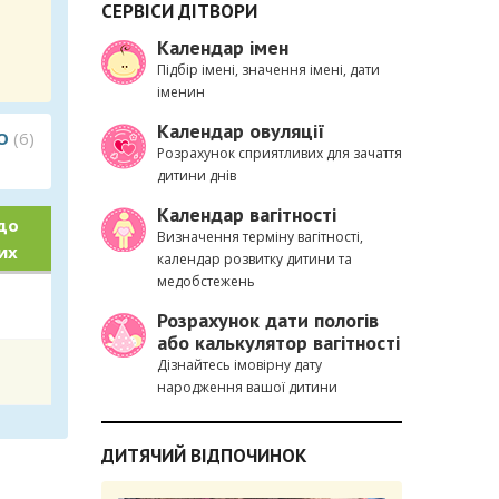
СЕРВІСИ ДІТВОРИ
Календар імен
Підбір імені, значення імені, дати
іменин
Календар овуляції
О
(6)
Розрахунок сприятливих для зачаття
дитини днів
Календар вагітності
до
Визначення терміну вагітності,
их
календар розвитку дитини та
медобстежень
Розрахунок дати пологів
або калькулятор вагітності
Дізнайтесь імовірну дату
народження вашої дитини
ДИТЯЧИЙ ВІДПОЧИНОК