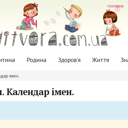
ГОЛОВНА
итина
Родина
Здоров'я
Життя
Зн
ндар імен.
. Календар імен.