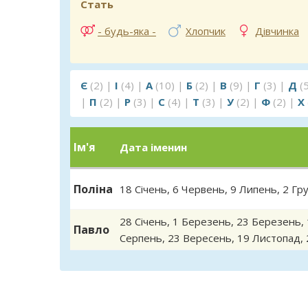
Стать
- будь-яка -
Хлопчик
Дівчинка
Є
(2)
|
І
(4)
|
А
(10)
|
Б
(2)
|
В
(9)
|
Г
(3)
|
Д
(
|
П
(2)
|
Р
(3)
|
С
(4)
|
Т
(3)
|
У
(2)
|
Ф
(2)
|
Х
Ім'я
Дата іменин
Поліна
18 Січень
,
6 Червень
,
9 Липень
,
2 Гр
28 Січень
,
1 Березень
,
23 Березень
,
Павло
Серпень
,
23 Вересень
,
19 Листопад
,