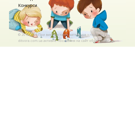
Конкурси
© 2010-2026 При використаннi матерiалiв з порталу
ditvora.com.ua активне посилання на сайт обов'язкове. .