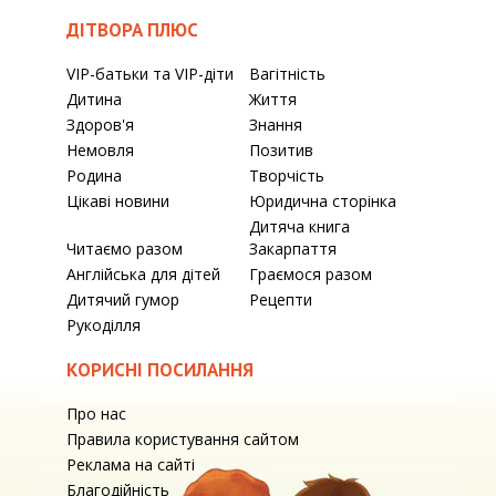
ДІТВОРА ПЛЮС
VIP-батьки та VIP-діти
Вагітність
Дитина
Життя
Здоров'я
Знання
Немовля
Позитив
Родина
Творчість
Цікаві новини
Юридична сторінка
Дитяча книга
Читаємо разом
Закарпаття
Англійська для дітей
Граємося разом
Дитячий гумор
Рецепти
Рукоділля
КОРИСНІ ПОСИЛАННЯ
Про нас
Правила користування сайтом
Реклама на сайті
Благодійність