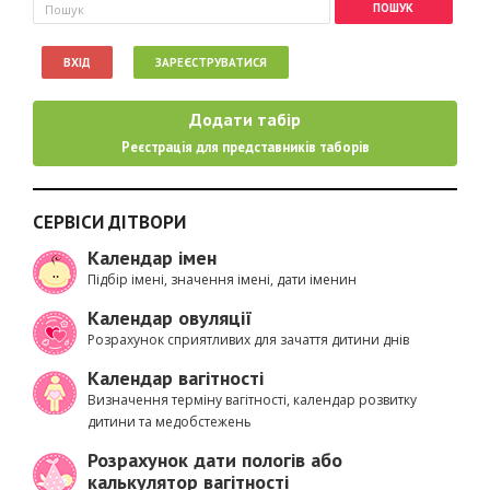
Пошукова форма
Пошук
ВХІД
ЗАРЕЄСТРУВАТИСЯ
Додати табір
Реєстрація для представників таборів
СЕРВІСИ ДІТВОРИ
Календар імен
Підбір імені, значення імені, дати іменин
Календар овуляції
Розрахунок сприятливих для зачаття дитини днів
Календар вагітності
Визначення терміну вагітності, календар розвитку
дитини та медобстежень
Розрахунок дати пологів або
калькулятор вагітності