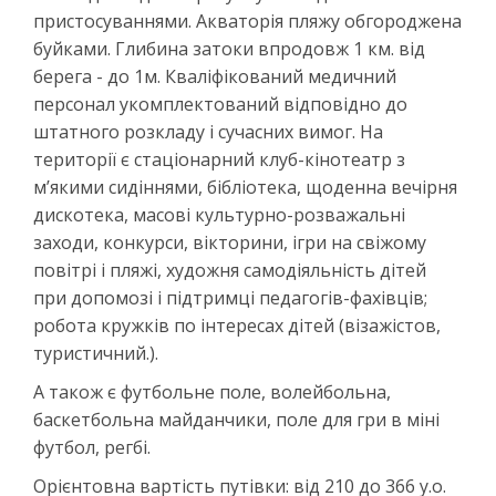
пристосуваннями. Акваторія пляжу обгороджена
буйками. Глибина затоки впродовж 1 км. від
берега - до 1м. Кваліфікований медичний
персонал укомплектований відповідно до
штатного розкладу і сучасних вимог. На
території є стаціонарний клуб-кінотеатр з
м’якими сидіннями, бібліотека, щоденна вечірня
дискотека, масові культурно-розважальні
заходи, конкурси, вікторини, ігри на свіжому
повітрі і пляжі, художня самодіяльність дітей
при допомозі і підтримці педагогів-фахівців;
робота кружків по інтересах дітей (візажістов,
туристичний.).
А також є футбольне поле, волейбольна,
баскетбольна майданчики, поле для гри в міні
футбол, регбі.
Орієнтовна вартість путівки: від 210 до 366 у.о.