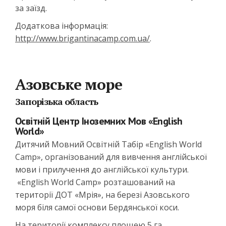
за заїзд.
Додаткова інформація:
http://www.brigantinacamp.com.ua/
.
Азовське море
Запорізька область
Освітній Центр Іноземних Мов «English
World»
Дитячий Мовний Освітній Табір «English World
Camp», організований для вивчення англійської
мови і прилучення до англійської культури.
«English World Camp» розташований на
території ДОТ «Мрія», на березі Азовського
моря біля самої основи Бердянської коси.
На території комплексу площею 5 га