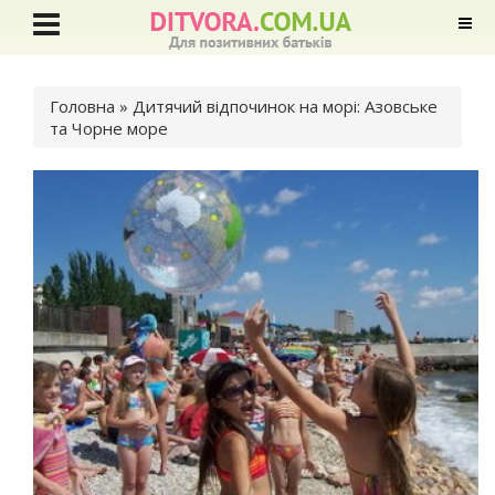
Ви є тут
Головна
» Дитячий відпочинок на морі: Азовське
та Чорне море