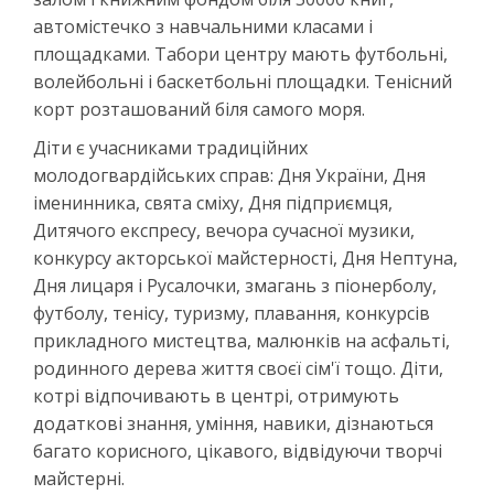
автомістечко з навчальними класами і
площадками. Табори центру мають футбольні,
волейбольні і баскетбольні площадки. Тенісний
корт розташований біля самого моря.
Діти є учасниками традиційних
молодогвардійських справ: Дня України, Дня
іменинника, свята сміху, Дня підприємця,
Дитячого експресу, вечора сучасної музики,
конкурсу акторської майстерності, Дня Нептуна,
Дня лицаря і Русалочки, змагань з піонерболу,
футболу, тенісу, туризму, плавання, конкурсів
прикладного мистецтва, малюнків на асфальті,
родинного дерева життя своєї сім'ї тощо. Діти,
котрі відпочивають в центрі, отримують
додаткові знання, уміння, навики, дізнаються
багато корисного, цікавого, відвідуючи творчі
майстерні.