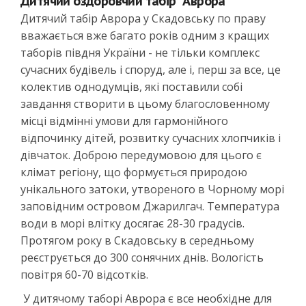
Дитячий оздоровчий табір "Аврора"
Дитячий табір Аврора у Скадовську по праву
вважається вже багато років одним з кращих
таборів півдня України - не тільки комплекс
сучасних будівель і споруд, але і, перш за все, це
колектив однодумців, які поставили собі
завдання створити в цьому благословенному
місці відмінні умови для гармонійного
відпочинку дітей, розвитку сучасних хлопчиків і
дівчаток. Доброю передумовою для цього є
клімат регіону, що формується природою
унікального затоки, утвореного в Чорному морі
заповідним островом Джарилгач. Температура
води в морі влітку досягає 28-30 градусів.
Протягом року в Скадовську в середньому
реєструється до 300 сонячних днів. Вологість
повітря 60-70 відсотків.
У дитячому таборі Аврора є все необхідне для