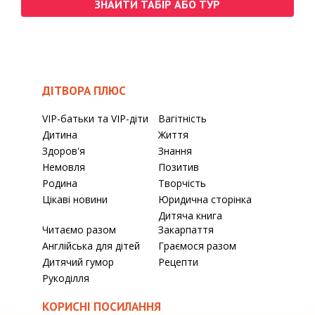
ЗНАЙТИ ТАБІР АБО ТУР
ДІТВОРА ПЛЮС
VIP-батьки та VIP-діти
Вагітність
Дитина
Життя
Здоров'я
Знання
Немовля
Позитив
Родина
Творчість
Цікаві новини
Юридична сторінка
Дитяча книга
Читаємо разом
Закарпаття
Англійська для дітей
Граємося разом
Дитячий гумор
Рецепти
Рукоділля
КОРИСНІ ПОСИЛАННЯ