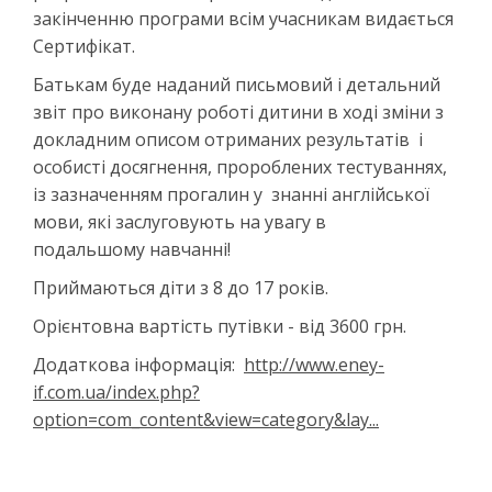
закінченню програми всім учасникам видається
Сертифікат.
Батькам буде наданий письмовий і детальний
звіт про виконану роботі дитини в ході зміни з
докладним описом отриманих результатів і
особисті досягнення, пророблених тестуваннях,
із зазначенням прогалин у знанні англійської
мови, які заслуговують на увагу в
подальшому навчанні!
Приймаються діти з 8 до 17 років.
Орієнтовна вартість путівки - від 3600 грн.
Додаткова інформація:
http://www.eney-
if.com.ua/index.php?
option=com_content&view=category&lay...