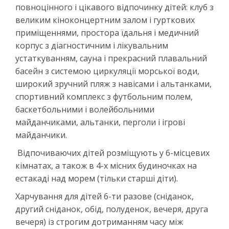
повноцінного і цікавого відпочинку дітей: клуб з
великим кіноконцертним залом і гурткових
приміщеннями, простора їдальня і медичний
корпус з діагностичним і лікувальним
устаткуванням, сауна і прекрасний плавальний
басейн з системою циркуляції морської води,
широкий зручний пляж з навісами і альтанками,
спортивний комплекс з футбольним полем,
баскетбольними і волейбольними
майданчиками, альтанки, перголи і ігрові
майданчики.
Відпочиваючих дітей розміщують у 6-місцевих
кімнатах, а також в 4-х місних будиночках на
естакаді над морем (тільки старші діти).
Харчування для дітей 6-ти разове (сніданок,
другий сніданок, обід, полуденок, вечеря, друга
вечеря) із строгим дотриманням часу між