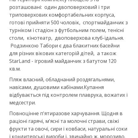
розташовані: один двоповерховий і три
триповерхових комфортабельних корпуса,
готові прийняти 500 чоловік, спортмайданчик з
турніком і стадіон з футбольним полем, тенісні
столи, кінотеатр, двоповерхова клуб-їдальня.
Родзинкою Табори є два блакитних басейни
для різних вікових категорій дітей, а також
StarLand - ігровий майданчик з батутом 120
кв.м.
Пляж власний, обладнаний роздягальнями,
навісами, душовими кабінами.Купання
відбувається під контролем плаврука, вожатих і
медсестри.
Повноцінне п'ятиразове харчування. Щодня в
раціоні гарячі, м'ясні та молочні страви, свіжі
фрукти та овочі, сири і ковбаси, натуральні соки
і кондитерські вироби і, звичайно ж, морозиво.