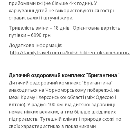
прийомами їжі (не більше 4-х годин). У
харчуванні дітей не використовуються гострі
страви, важкі і штучні жири.
Тривалість зміни – 18 днів. Орієнтовна вартість
путівки – 6990 грн.
Додаткова інформація:
http://familytravel.com.ua/kids/children_ukraine/aurora
Дитячий оздоровчий комплекс "Бригантина"
Дитячий оздоровчий комплекс “Бригантина”
знаходиться на Чорноморському побережжі, на
межі Криму і Херсонської області (між Одесою і
Ялтою). У радіусі 100 км. від дитячої здравниці
немає ніяких великих, а тим більше шкідливих
підприємств. Тутешній клімат і природа схожі по
своїх характеристиках з показниками