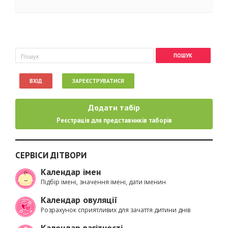
Пошукова форма
Пошук
ВХІД
ЗАРЕЄСТРУВАТИСЯ
Додати табір
Реєстрація для представників таборів
СЕРВІСИ ДІТВОРИ
Календар імен
Підбір імені, значення імені, дати іменин
Календар овуляції
Розрахунок сприятливих для зачаття дитини днів
Календар вагітності