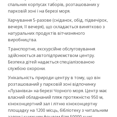
спальних корпусах таборів, розташованих у
парковій зоні і на березі моря.
Харчування 5-разове (сніданок, обід, підвечірок,
вечеря, II вечеря), що складається винятково з
натуральних продуктів вітчизняного
виробництва.
Транспортне, екскурсійне обслуговування
здійснюється автопідприємством центру.
Безпека дітей надається спеціалізованою
службою охорони.
Унікальність природи центру в тому, що він
розташований у парковій зоні відпочинку
«Лузанівка» на березі Чорного моря. Центр має
власний обладнаний пляж протяжністю 950 м,
кіноконцертний зал і літню кіноконцертну
площадку на 1200 місць, бібліотеку з читальним
залом і книжним фондом біля 50000 книг,