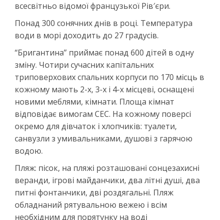
всесвітньо відомої французької Рів′єри.
Понад 300 сонячних днів в році. Температура
води в морі доходить до 27 градусів.
“Бригантина” приймає понад 600 дітей в одну
зміну. Чотири сучасних капітальних
триповерхових спальних корпуси по 170 місць в
кожному мають 2-х, 3-х і 4-х місцеві, оснащені
новими меблями, кімнати. Площа кімнат
відповідає вимогам СЕС. На кожному поверсі
окремо для дівчаток і хлопчиків: туалети,
санвузли з умивальниками, душові з гарячою
водою.
Пляж: пісок, на пляжі розташовані сонцезахисні
веранди, ігрові майданчики, два літні душі, два
питні фонтанчики, дві роздягальні. Пляж
обладнаний рятувальною вежею і всім
необхідним для порятунку на воді