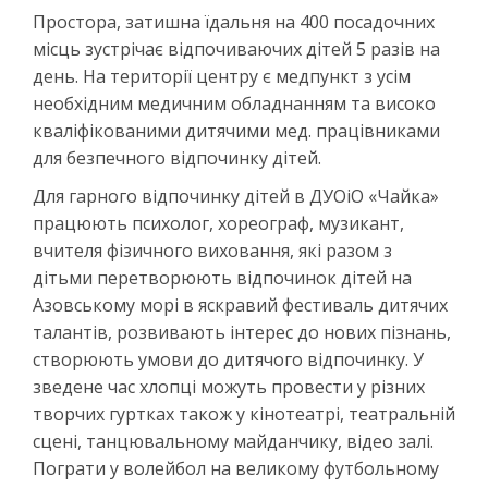
Простора, затишна їдальня на 400 посадочних
місць зустрічає відпочиваючих дітей 5 разів на
день. На території центру є медпункт з усім
необхідним медичним обладнанням та високо
кваліфікованими дитячими мед. працівниками
для безпечного відпочинку дітей.
Для гарного відпочинку дітей в ДУОіО «Чайка»
працюють психолог, хореограф, музикант,
вчителя фізичного виховання, які разом з
дітьми перетворюють відпочинок дітей на
Азовському морі в яскравий фестиваль дитячих
талантів, розвивають інтерес до нових пізнань,
створюють умови до дитячого відпочинку. У
зведене час хлопці можуть провести у різних
творчих гуртках також у кінотеатрі, театральній
сцені, танцювальному майданчику, відео залі.
Пограти у волейбол на великому футбольному