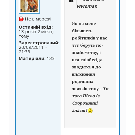
wwoman
Не в мережі
Як на мене
Останній вхід:
більшість
13 років 2 місяці
тому
робітників у нас
Зареєстрований:
тут беруть по-
20/09/2011 -
21:33
знайомству, і
Матеріали:
133
вся співбесіда
зводитсья до
вияснення
родинних
звязків типу -
Ти
того Пітьо із
Сторожниці
знаєш?