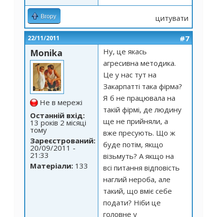
Вгору
цитувати
#7
22/11/2011
Ну, це якась
Monika
агресивна методика.
Це у нас тут на
Закарпатті така фірма?
Я б не працювала на
Не в мережі
такій фірмі, де людину
Останній вхід:
ще не прийняли, а
13 років 2 місяці
тому
вже пресують. Що ж
Зареєстрований:
буде потім, якщо
20/09/2011 -
21:33
візьмуть? А якщо на
Матеріали:
133
всі питання відповість
наглий нероба, але
такий, що вміє себе
подати? Ніби це
головне у