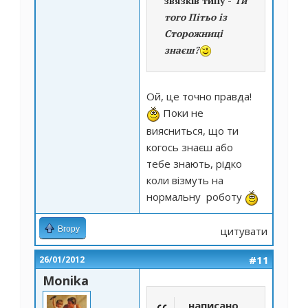
звязків типу -
Ти
того Пітьо із
Сторожниці
знаєш?
Ой, це точно правда!
Поки не
виясниться, що ти
когось знаєш або
тебе знають, рідко
коли візмуть на
нормальну роботу
Вгору
цитувати
#11
26/01/2012
Monika
написано