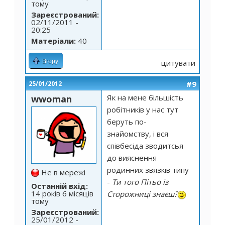
тому
Зареєстрований:
02/11/2011 -
20:25
Матеріали:
40
Вгору
цитувати
#9
25/01/2012
Як на мене більшість
wwoman
робітників у нас тут
беруть по-
знайомству, і вся
співбесіда зводитсья
до вияснення
родинних звязків типу
Не в мережі
-
Ти того Пітьо із
Останній вхід:
14 років 6 місяців
Сторожниці знаєш?
тому
Зареєстрований:
25/01/2012 -