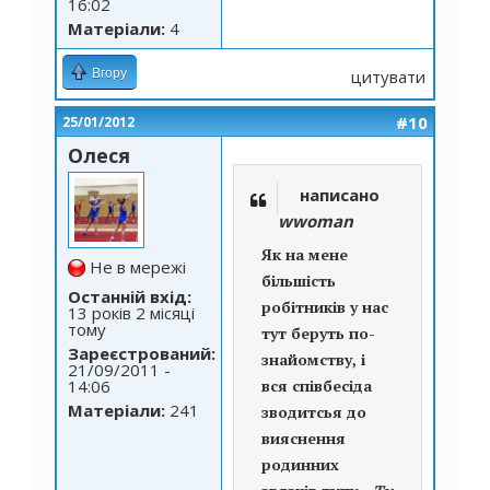
16:02
Матеріали:
4
Вгору
цитувати
#10
25/01/2012
Олеся
написано
wwoman
Як на мене
Не в мережі
більшість
Останній вхід:
робітників у нас
13 років 2 місяці
тому
тут беруть по-
Зареєстрований:
знайомству, і
21/09/2011 -
14:06
вся співбесіда
Матеріали:
241
зводитсья до
вияснення
родинних