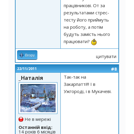
працівникові. От за
результатами стрес-
тесту його приймуть
на роботу, а потім
будуть замість нього
працювати?
Вгору
цитувати
#8
22/11/2011
Так-так на
_Наталія
Закарпатті!!! І в
Ужгороді, і в Мукачеві.
Не в мережі
Останній вхід:
14 років 6 місяців