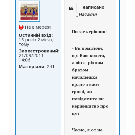
написано
_Наталія
Не в мережі
Питає керівник:
Останній вхід:
13 років 2 місяці
тому
- Ви помітили,
Зареєстрований:
21/09/2011 -
що Ваш колега,
14:06
а він є рідним
Матеріали:
241
братом
начальника
краде з каси
гроші, чи
повідомите ви
керівництво про
це?
Чесно, я от не