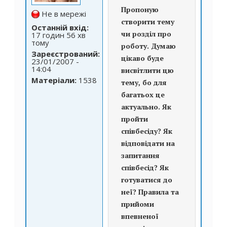
Пропоную
Не в мережі
створити тему
Останній вхід:
чи розділ про
17 годин 56 хв
тому
роботу. Думаю
Зареєстрований:
цікаво буде
23/01/2007 -
14:04
висвітлити цю
Матеріали:
1538
тему, бо для
багатьох це
актуально. Як
пройти
співбесіду? Як
відповідати на
запитання
співбесід? Як
готуватися до
неї? Правила та
прийоми
впевненої