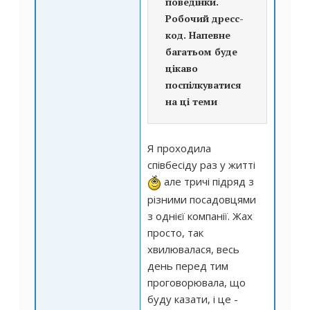
поведінки.
Робочий дресс-
код. Напевне
багатьом буде
цікаво
поспілкуватися
на ці теми
Я проходила
співбесіду раз у житті
але тричі підряд з
різними посадовцями
з однієї компанії. Жах
просто, так
хвилювалася, весь
день перед тим
проговорювала, що
буду казати, і це -