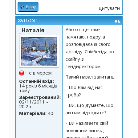
Вгору
цитувати
#6
22/11/2011
Або от ще таке
_Наталія
памятаю, подруга
розповідала із свого
досвіду. Співбесіда по
скайпу з
гендиректором.
Не в мережі
Такий навал запитань:
Останній вхід:
14 років 6 місяців
-Що Вам від нас
тому
треба?
Зареєстрований:
02/11/2011 -
- Ви, що думаєте, що
20:25
ви нам підходите?
Матеріали:
40
- Ви називаєте свій
зовнішній вигляд
презентабельним?