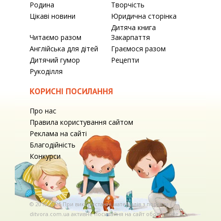
Родина
Творчість
Цікаві новини
Юридична сторінка
Дитяча книга
Читаємо разом
Закарпаття
Англійська для дітей
Граємося разом
Дитячий гумор
Рецепти
Рукоділля
КОРИСНІ ПОСИЛАННЯ
Про нас
Правила користування сайтом
Реклама на сайті
Благодійність
Конкурси
© 2010-2026 При використаннi матерiалiв з порталу
ditvora.com.ua активне посилання на сайт обов'язкове. .