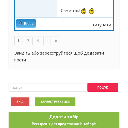
Саме так!
Вгору
цитувати
Сторінки
1
2
3
›
»
Зайдіть
або
зареєструйтеся
щоб додавати
пости
Пошукова форма
Пошук
ВХІД
ЗАРЕЄСТРУВАТИСЯ
Додати табір
Реєстрація для представників таборів