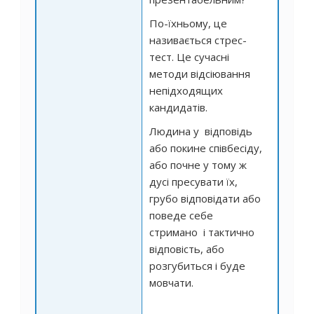
По-їхньому, це
називається стрес-
тест. Це сучасні
методи відсіювання
непідходящих
кандидатів.
Людина у відповідь
або покине співбесіду,
або почне у тому ж
дусі пресувати їх,
грубо відповідати або
поведе себе
стримано і тактично
відповість, або
розгубиться і буде
мовчати.