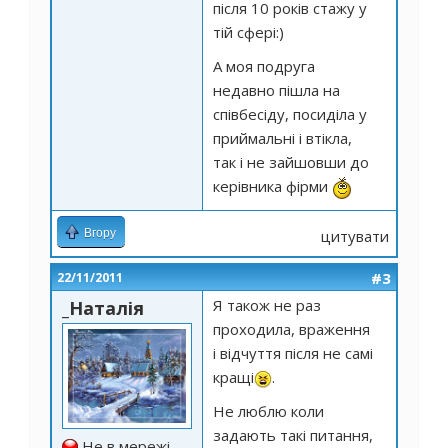
після 10 років стажу у
тій сфері:)
А моя подруга
недавно пішла на
співбесіду, посиділа у
приймальні і втікла,
так і не зайшовши до
керівника фірми
Вгору
цитувати
#3
22/11/2011
Я також не раз
_Наталія
проходила, враження
і відчуття після не самі
кращі
.
Не люблю коли
задають такі питання,
Не в мережі