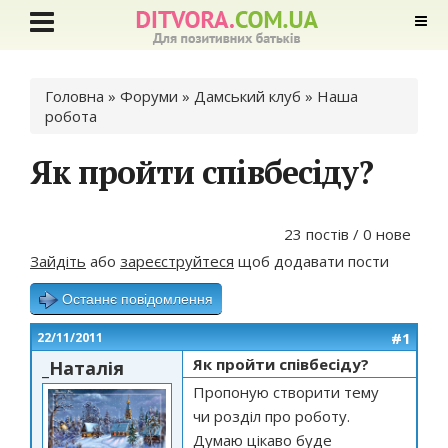
Ви є тут
Головна
»
Форуми
»
Дамський клуб
»
Наша
робота
Як пройти співбесіду?
23 постів / 0 нове
Зайдіть
або
зареєструйтеся
щоб додавати пости
Останнє повідомлення
#1
22/11/2011
Як пройти співбесіду?
_Наталія
Пропоную створити тему
чи розділ про роботу.
Думаю цікаво буде