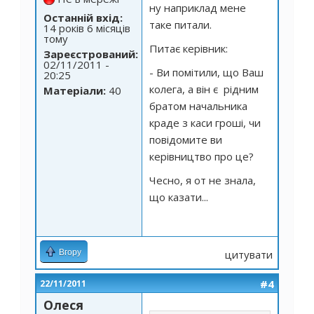
ну наприклад мене
Останній вхід:
таке питали.
14 років 6 місяців
тому
Питає керівник:
Зареєстрований:
02/11/2011 -
- Ви помітили, що Ваш
20:25
колега, а він є рідним
Матеріали:
40
братом начальника
краде з каси гроші, чи
повідомите ви
керівництво про це?
Чесно, я от не знала,
що казати...
Вгору
цитувати
#4
22/11/2011
Олеся