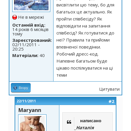
висвітлити цю тему, бо для
багатьох це актуально. Як
Не в мережі
пройти співбесіду? Як
Останній вхід:
відповідати на запитання
14 років 6 місяців
співбесід? Як готуватися до
тому
неї? Правила та прийоми
Зареєстрований:
02/11/2011 -
впевненої поведінки.
20:25
Робочий дресс-код.
Матеріали:
40
Напевне багатьом буде
цікаво поспілкуватися на ці
теми
Вгору
Цитувати
#2
22/11/2011
Maryann
написано
_Наталія