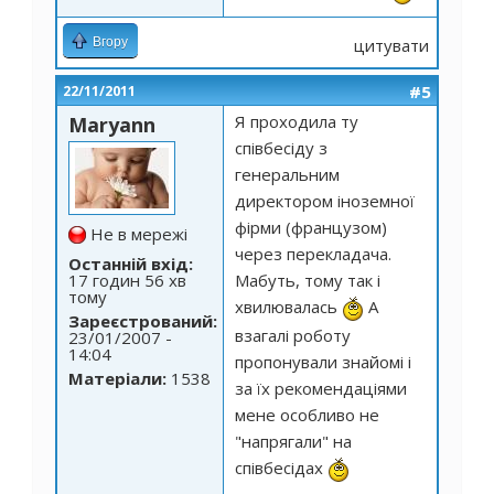
Вгору
цитувати
#5
22/11/2011
Я проходила ту
Maryann
співбесіду з
генеральним
директором іноземної
фірми (французом)
Не в мережі
через перекладача.
Останній вхід:
17 годин 56 хв
Мабуть, тому так і
тому
хвилювалась
А
Зареєстрований:
взагалі роботу
23/01/2007 -
14:04
пропонували знайомі і
Матеріали:
1538
за їх рекомендаціями
мене особливо не
"напрягали" на
співбесідах