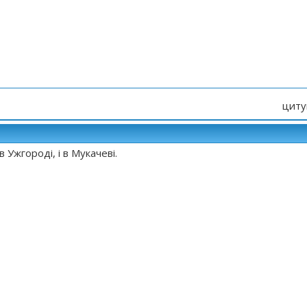
циту
 в Ужгороді, і в Мукачеві.