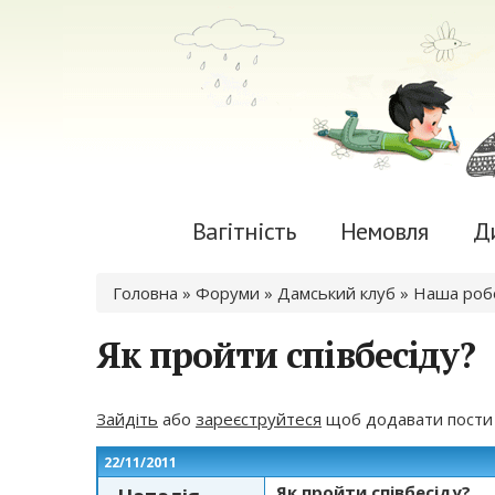
Вагітність
Немовля
Д
Ви є тут
Головна
»
Форуми
»
Дамський клуб
»
Наша роб
Як пройти співбесіду?
Зайдіть
або
зареєструйтеся
щоб додавати пости
22/11/2011
Як пройти співбесіду?