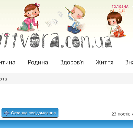
ГОЛОВНА
итина
Родина
Здоров'я
Життя
Зн
ота
Останнє повідомлення
23 постів 