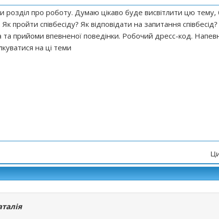
 розділ про роботу. Думаю цікаво буде висвітлити цю тему,
 Як пройти співбесіду? Як відповідати на запитання співбесід?
а та прийоми впевненої поведінки. Робочий дресс-код. Напев
лкуватися на ці теми
Ци
аталія