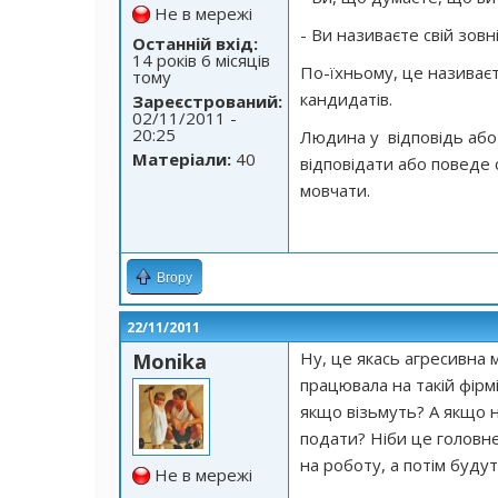
Не в мережі
- Ви називаєте свій зо
Останній вхід:
14 років 6 місяців
По-їхньому, це називаєт
тому
кандидатів.
Зареєстрований:
02/11/2011 -
20:25
Людина у відповідь або п
Матеріали:
40
відповідати або поведе 
мовчати.
Вгору
22/11/2011
Ну, це якась агресивна м
Monika
працювала на такій фірм
якщо візьмуть? А якщо н
подати? Ніби це головне
на роботу, а потім буду
Не в мережі