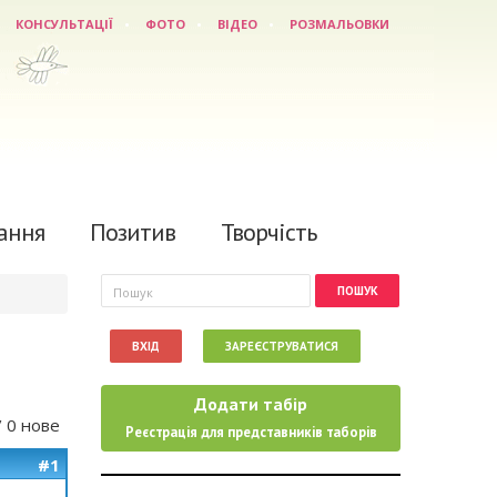
КОНСУЛЬТАЦІЇ
ФОТО
ВІДЕО
РОЗМАЛЬОВКИ
ання
Позитив
Творчість
Пошукова форма
Пошук
ВХІД
ЗАРЕЄСТРУВАТИСЯ
Додати табір
/ 0 нове
Реєстрація для представників таборів
#1