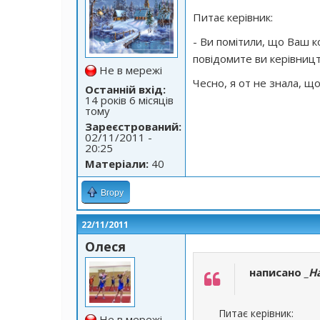
Питає керівник:
- Ви помітили, що Ваш ко
повідомите ви керівниц
Не в мережі
Чесно, я от не знала, що 
Останній вхід:
14 років 6 місяців
тому
Зареєстрований:
02/11/2011 -
20:25
Матеріали:
40
Вгору
22/11/2011
Олеся
написано
_Н
Питає керівник:
Не в мережі