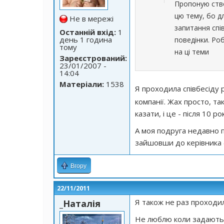
Пропоную ство
цю тему, бо дл
Не в мережі
запитання спі
Останній вхід:
1
день 1 година
поведінки. Ро
тому
на ці теми
Зареєстрований:
23/01/2007 -
14:04
Матеріали:
1538
Я проходила співбесіду 
компанії. Жах просто, т
казати, і це - після 10 ро
А моя подруга недавно піш
зайшовши до керівника
Вгору
22/11/2011
Я також не раз проходила
_Наталія
Не люблю коли задають т