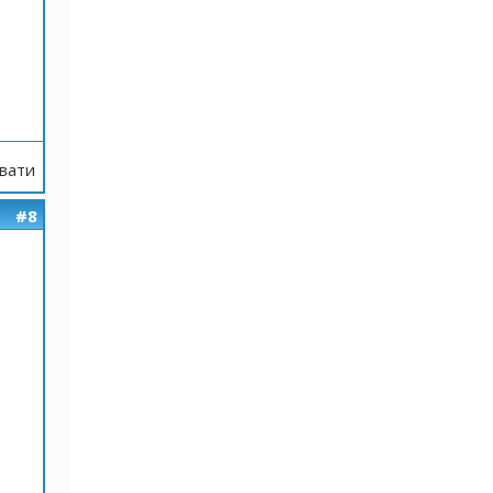
вати
#8