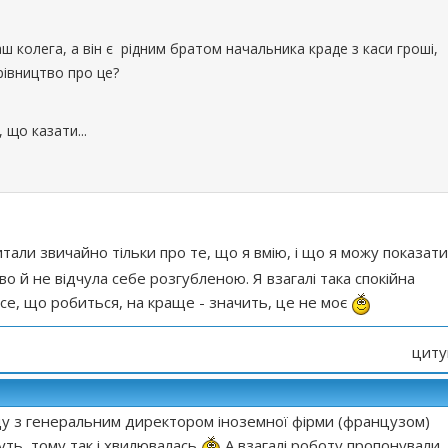
ш колега, а він є рідним братом начальника краде з каси гроші,
рівництво про це?
 що казати...
али звичайно тільки про те, що я вмію, і що я можу показати
во й не відчула себе розгубленою. Я взагалі така спокійна
усе, що робиться, на краще - значить, це не моє
циту
іду з генеральним директором іноземної фірми (французом)
ть, тому так і хвилювалась
А взагалі роботу пропонували