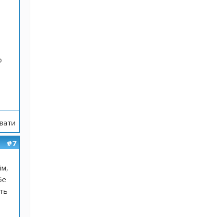
о
вати
#7
ім,
бе
уть