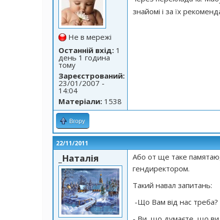
знайомі і за їх рекомен
Не в мережі
Останній вхід:
1
день 1 година
тому
Зареєстрований:
23/01/2007 -
14:04
Матеріали:
1538
Вгору
22/11/2011
Або от ще таке памятаю, 
_Наталія
гендиректором.
Такий навал запитань:
-Що Вам від нас треба?
- Ви, що думаєте, що ви