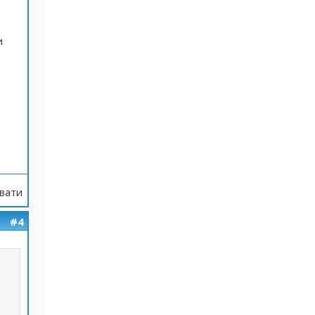
и
вати
#4