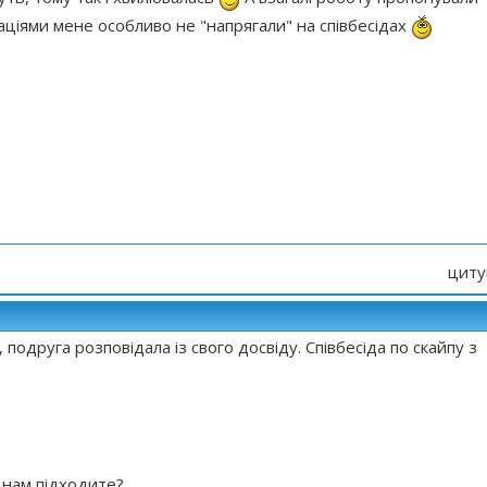
даціями мене особливо не "напрягали" на співбесідах
циту
подруга розповідала із свого досвіду. Співбесіда по скайпу з
 нам підходите?