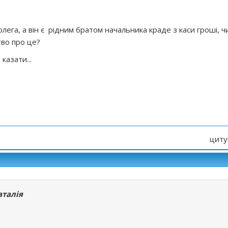
лега, а він є рідним братом начальника краде з каси гроші, ч
тво про це?
казати...
циту
аталія