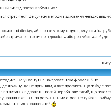
внішній вигляд презентабельним?
ься стрес-тест. Це сучасні методи відсіювання непідходящих
окине співбесіду, або почне у тому ж дусі пресувати їх, груб
себе стримано і тактично відповість, або розгубиться і буде
циту
етодика. Це у нас тут на Закарпатті така фірма? Я б не
і, де людину ще не прийняли, а вже пресують. Що ж буде пот
а всі питання відповість наглий нероба, але такий, що вміє се
 у працівникові. От за результатами стрес-тесту його прийм
ть замість нього працювати?