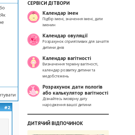
СЕРВІСИ ДІТВОРИ
 бо
Календар імен
 Як
Підбір імені, значення імені, дати
не
іменин
Календар овуляції
Розрахунок сприятливих для зачаття
дитини днів
Календар вагітності
Визначення терміну вагітності,
календар розвитку дитини та
медобстежень
Розрахунок дати пологів
або калькулятор вагітності
тувати
Дізнайтесь імовірну дату
народження вашої дитини
#2
ДИТЯЧИЙ ВІДПОЧИНОК