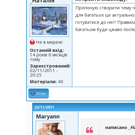
_Наталія
Пропоную створити тему чи
для багатьох це актуально.
готуватися до неї? Правил
багатьом буде цікаво поспі
Не в мережі
Останній вхід:
14 років 6 місяців
тому
Зареєстрований:
02/11/2011 -
20:25
Матеріали:
40
Вгору
22/11/2011
Maryann
написано
_Н