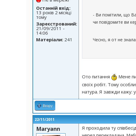
Останній вхід:
13 років 2 місяці
- Ви помітили, що Ва
тому
чи повідомите ви ке
Зареєстрований:
21/09/2011 -
14:06
Матеріали:
241
Чесно, я от не знала,
Ото питання
Мене пит
своїх робіт. Тому особли
натура. Я завжди кажу: 
Вгору
22/11/2011
Я проходила ту співбес
Maryann
через перекладача. Мабу