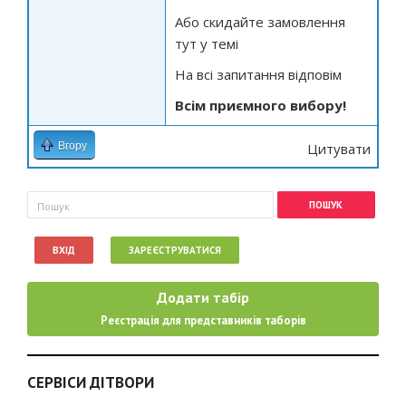
Або скидайте замовлення
тут у темі
На всі запитання відповім
Всім приємного вибору!
Вгору
Цитувати
Пошукова форма
Пошук
ВХІД
ЗАРЕЄСТРУВАТИСЯ
Додати табір
Реєстрація для представників таборів
СЕРВІСИ ДІТВОРИ