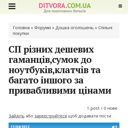
Ви є тут
Головна
»
Форуми
»
Дошка оголошень
»
Спільні
покупки
СП різних дешевих
гаманців,сумок до
ноутбуків,клатчів та
багато іншого за
привабливими цінами
1 post / 0 нове
Зайдіть
або
зареєструйтеся
щоб додавати пости
#1
11/04/2012