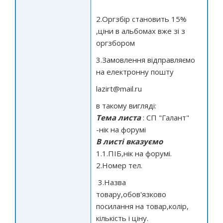
2.Оргзбір становить 15%
,ціни в альбомах вже зі з
оргзбором
3.Замовлення відправляємо
на електронну пошту
lazirt@mail.ru
в такому вигляді:
Тема листа
: СП "Галант"
-нік на форумі
В листі вказуємо
1.1.ПІБ,нік на форумі.
2.Номер тел.
3.Назва
товару,обов'язково
посилання на товар,колір,
кількість і ціну.