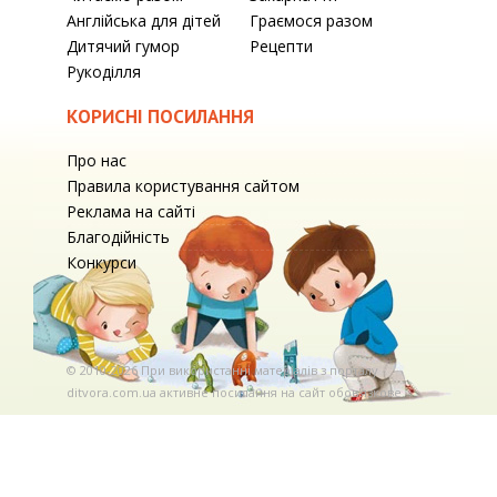
Англійська для дітей
Граємося разом
Дитячий гумор
Рецепти
Рукоділля
КОРИСНІ ПОСИЛАННЯ
Про нас
Правила користування сайтом
Реклама на сайті
Благодійність
Конкурси
© 2010-2026 При використаннi матерiалiв з порталу
ditvora.com.ua активне посилання на сайт обов'язкове. .