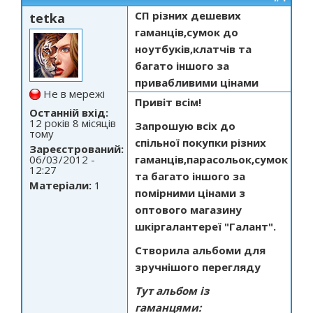
СП різних дешевих
tetka
гаманців,сумок до
ноутбуків,клатчів та
багато іншого за
привабливими цінами
Не в мережі
Привіт всім!
Останній вхід:
12 років 8 місяців
Запрошую всіх до
тому
спільної покупки різних
Зареєстрований:
06/03/2012 -
гаманців,парасольок,сумок
12:27
та багато іншого за
Матеріали:
1
помірними цінами з
оптового магазину
шкіргалантереї "Галант".
Створила альбоми для
зручнішого перегляду
Тут альбом із
гаманцями: