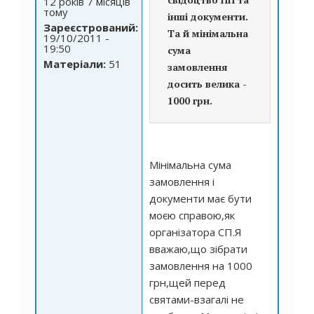
12 років 7 місяців
тому
інші документи.
Зареєстрований:
Та й мінімальна
19/10/2011 -
19:50
сума
Матеріали:
51
замовлення
досить велика -
1000 грн.
Мінімальна сума
замовлення і
документи має бути
моєю справою,як
організатора СП.Я
вважаю,що зібрати
замовлення на 1000
грн,щей перед
святами-взагалі не