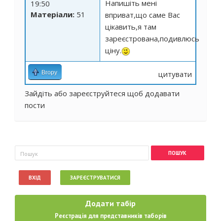
Напишіть мені
19:50
Матеріали:
51
вприват,що саме Вас
цікавить,я там
зареєстрована,подивлюсь
ціну.
Вгору
цитувати
Зайдіть
або
зареєструйтеся
щоб додавати
пости
Пошукова форма
Пошук
ВХІД
ЗАРЕЄСТРУВАТИСЯ
Додати табір
Реєстрація для представників таборів