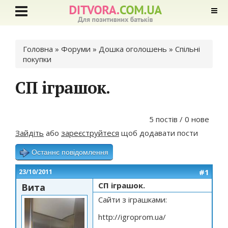
Ви є тут
Головна
»
Форуми
»
Дошка оголошень
»
Спільні
покупки
СП іграшок.
5 постів / 0 нове
Зайдіть
або
зареєструйтеся
щоб додавати пости
Останнє повідомлення
#1
23/10/2011
СП іграшок.
Вита
Сайти з іграшками:
http://igroprom.ua/