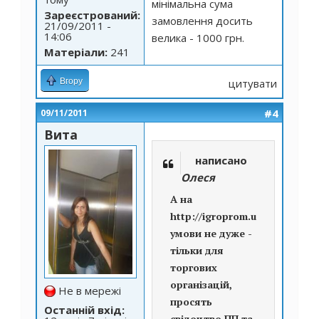
мінімальна сума
Зареєстрований:
замовлення досить
21/09/2011 -
14:06
велика - 1000 грн.
Матеріали:
241
Вгору
цитувати
#4
09/11/2011
Вита
написано
Олеся
А на
http://igroprom.ua/
умови не дуже -
тільки для
торгових
організацій,
Не в мережі
просять
Останній вхід:
свідоцтво ПП та