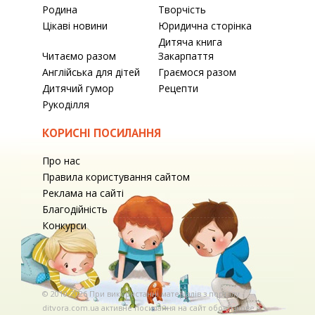
Родина
Творчість
Цікаві новини
Юридична сторінка
Дитяча книга
Читаємо разом
Закарпаття
Англійська для дітей
Граємося разом
Дитячий гумор
Рецепти
Рукоділля
КОРИСНІ ПОСИЛАННЯ
Про нас
Правила користування сайтом
Реклама на сайті
Благодійність
Конкурси
© 2010-2026 При використаннi матерiалiв з порталу
ditvora.com.ua активне посилання на сайт обов'язкове. .