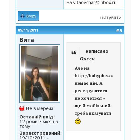
на
vitaovchar@inbox.ru
Вгору
цитувати
#5
09/11/2011
Вита
написано
Олеся
Але на
http://babyplus.od.ua
немає цін. А
реєструватися
не хочеться -
ще й мобільний
Не в мережі
треба вказувати
Останній вхід:
12 років 7 місяців
тому
Зареєстрований:
19/10/2011 -