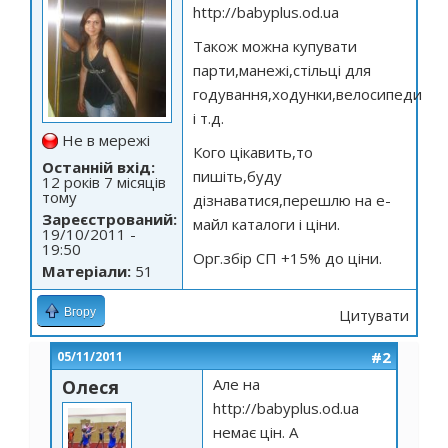
http://babyplus.od.ua
Також можна купувати
парти,манежі,стільці для
годування,ходунки,велосипеди
і т.д.
Не в мережі
Кого цікавить,то
Останній вхід:
пишіть,буду
12 років 7 місяців
тому
дізнаватися,перешлю на е-
Зареєстрований:
майл каталоги і ціни.
19/10/2011 -
19:50
Орг.збір СП +15% до ціни.
Матеріали:
51
Вгору
Цитувати
#2
05/11/2011
Але на
Олеся
http://babyplus.od.ua
немає цін. А