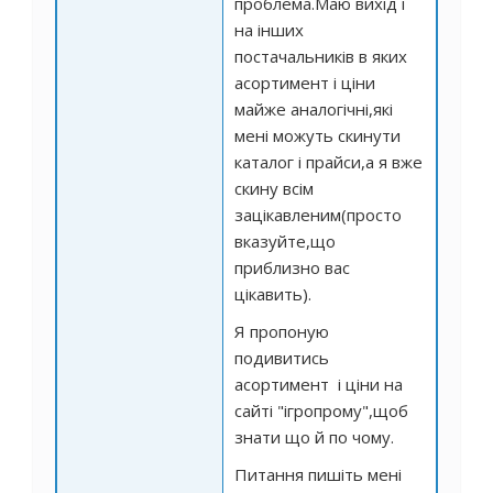
проблема.Маю вихід і
на інших
постачальників в яких
асортимент і ціни
майже аналогічні,які
мені можуть скинути
каталог і прайси,а я вже
скину всім
зацікавленим(просто
вказуйте,що
приблизно вас
цікавить).
Я пропоную
подивитись
асортимент і ціни на
сайті "ігропрому",щоб
знати що й по чому.
Питання пишіть мені