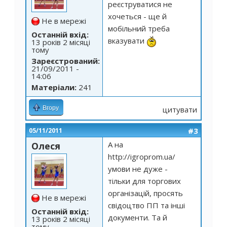
реєструватися не
хочеться - ще й
Не в мережі
мобільний треба
Останній вхід:
вказувати
13 років 2 місяці
тому
Зареєстрований:
21/09/2011 -
14:06
Матеріали:
241
Вгору
цитувати
#3
05/11/2011
А на
Олеся
http://igroprom.ua/
умови не дуже -
тільки для торгових
організацій, просять
Не в мережі
свідоцтво ПП та інші
Останній вхід:
документи. Та й
13 років 2 місяці
тому