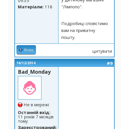
09:35
Матеріали:
118
"Лімпопо".
Подробиці сповістимо
вам на приватну
пошту.
Вгору
цитувати
#9
16/12/2014
Bad_Monday
Не в мережі
Останній вхід:
11 років 7 місяців
тому
Зареєстрований: