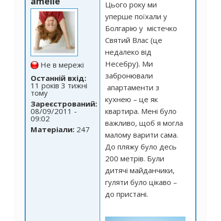
amelie
Цього року ми
уперше поїхали у
Болгарію у містечко
Святий Влас (це
недалеко від
Несебру). Ми
Не в мережі
забронювали
Останній вхід:
11 років 3 тижні
апартаменти з
тому
кухнею – це як
Зареєстрований:
08/09/2011 -
квартира. Мені було
09:02
важливо, щоб я могла
Матеріали:
247
малому варити сама.
До пляжу було десь
200 метрів. Були
дитячі майданчики,
гуляти було цікаво –
до пристані.