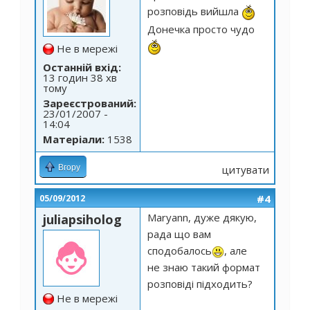
розповідь вийшла
Донечка просто чудо
Не в мережі
Останній вхід:
13 годин 38 хв
тому
Зареєстрований:
23/01/2007 -
14:04
Матеріали:
1538
Вгору
цитувати
#4
05/09/2012
Maryann
, дуже дякую,
juliapsiholog
рада що вам
сподобалось
, але
не знаю такий формат
розповiдi пiдходить?
Не в мережі