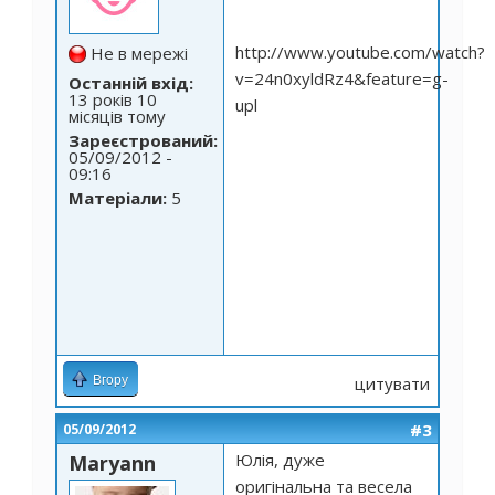
http://www.youtube.com/watch?
Не в мережі
v=24n0xyldRz4&feature=g-
Останній вхід:
13 років 10
upl
місяців тому
Зареєстрований:
05/09/2012 -
09:16
Матеріали:
5
Вгору
цитувати
#3
05/09/2012
Юлія, дуже
Maryann
оригінальна та весела