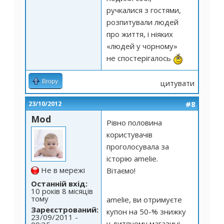
ручкалися з гостями,
розпитували людей
про життя, і ніяких
«людей у чорному»
не спостерігалось
Вгору
цитувати
#8
23/10/2012
Mod
Рівно половина
користувачів
проголосувала за
історію amelie.
Не в мережі
Вітаємо!
Останній вхід:
10 років 8 місяців
тому
amelie, ви отримуєте
Зареєстрований:
купон на 50-% знижку
23/09/2011 -
у дитячому магазині