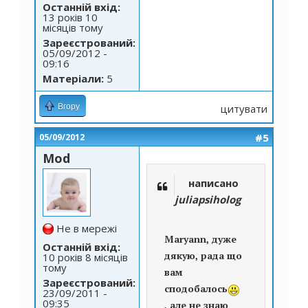
Останній вхід:
13 років 10
місяців тому
Зареєстрований:
05/09/2012 -
09:16
Матеріали:
5
Вгору
цитувати
#5
05/09/2012
Mod
написано
juliapsiholog
Не в мережі
Maryann
, дуже
Останній вхід:
дякую, рада що
10 років 8 місяців
тому
вам
Зареєстрований:
сподобалось
23/09/2011 -
09:35
, але не знаю