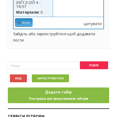
09/12/2014 -
16:57
Матеріали:
0
Вгору
цитувати
Зайдіть
або
зареєструйтеся
щоб додавати
пости
Пошукова форма
Пошук
ВХІД
ЗАРЕЄСТРУВАТИСЯ
Додати табір
Реєстрація для представників таборів
СЕРВІСИ ДІТВОРИ