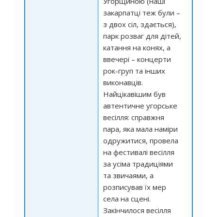
Угорщиною (наші
закарпатці теж були –
з двох сіл, здається),
парк розваг для дітей,
катання на конях, а
ввечері – концерти
рок-груп та інших
виконавців.
Найцікавішим був
автентичне угорське
весілля: справжня
пара, яка мала наміри
одружитися, провела
на фестивалі весілля
за усіма традиціями
та звичаями, а
розписував їх мер
села на сцені.
Закінчилося весілля