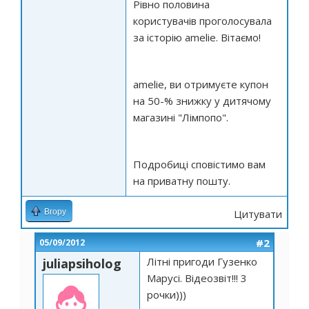
Рівно половина
користувачів проголосувала
за історію amelie. Вітаємо!
amelie, ви отримуєте купон
на 50-% знижку у дитячому
магазині "Лімпопо".
Подробиці сповістимо вам
на приватну пошту.
Вгору
Цитувати
#2
05/09/2012
Лiтнi пригоди Гузенко
juliapsiholog
Марусi. Вiдеозвiт!!! 3
рочки)))