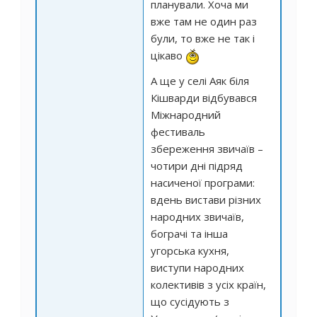
планували. Хоча ми
вже там не один раз
були, то вже не так і
цікаво
А ще у селі Аяк біля
Кішварди відбувався
Міжнародний
фестиваль
збереження звичаїв –
чотири дні підряд
насиченої програми:
вдень вистави різних
народних звичаїв,
бограчі та інша
угорська кухня,
виступи народних
колективів з усіх країн,
що сусідують з