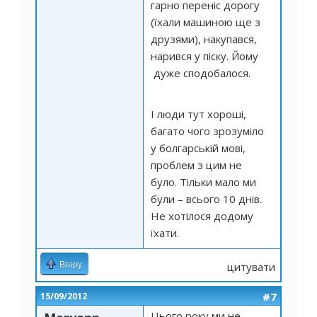
гарно переніс дорогу
(їхали машиною ще з
друзями), накупався,
нарився у піску. Йому
дуже сподобалося.
І люди тут хороші,
багато чого зрозуміло
у болгарській мові,
проблем з цим не
було. Тільки мало ми
були – всього 10 днів.
Не хотілося додому
їхати.
Вгору
цитувати
#7
15/09/2012
Цього року ми не