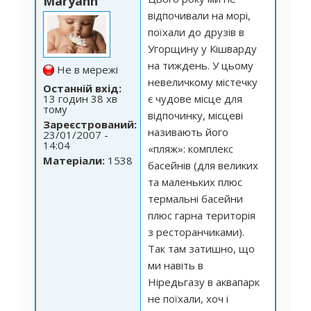
Maryann
відпочивали на морі,
поїхали до друзів в
Угорщину у Кішварду
на тиждень. У цьому
Не в мережі
невеличкому містечку
Останній вхід:
13 годин 38 хв
є чудове місце для
тому
відпочинку, місцеві
Зареєстрований:
називають його
23/01/2007 -
14:04
«пляж»: комплекс
Матеріали:
1538
басейнів (для великих
та маленьких плюс
термальні басейни
плюс гарна територія
з ресторанчиками).
Так там затишно, що
ми навіть в
Ніредьгазу в аквапарк
не поїхали, хоч і