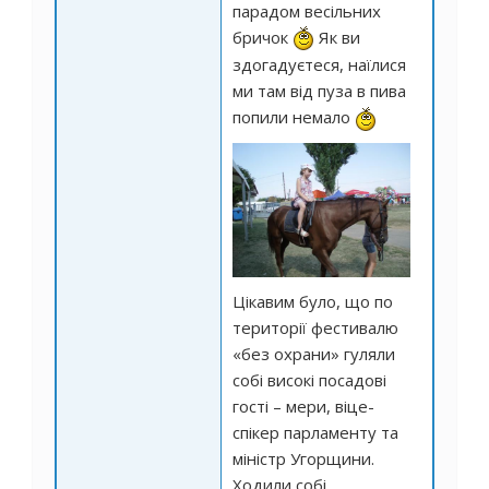
парадом весільних
бричок
Як ви
здогадуєтеся, наїлися
ми там від пуза в пива
попили немало
Цікавим було, що по
території фестивалю
«без охрани» гуляли
собі високі посадові
гості – мери, віце-
спікер парламенту та
міністр Угорщини.
Ходили собі,