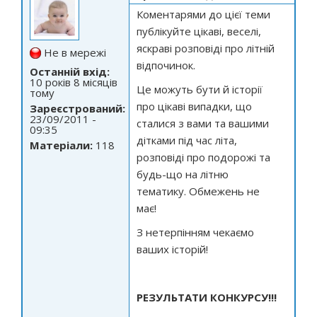
Коментарями до цієї теми
публікуйте цікаві, веселі,
яскраві розповіді про літній
Не в мережі
відпочинок.
Останній вхід:
10 років 8 місяців
Це можуть бути й історії
тому
про цікаві випадки, що
Зареєстрований:
23/09/2011 -
сталися з вами та вашими
09:35
дітками під час літа,
Матеріали:
118
розповіді про подорожі та
будь-що на літню
тематику. Обмежень не
має!
З нетерпінням чекаємо
ваших історій!
РЕЗУЛЬТАТИ КОНКУРСУ!!!