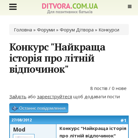
Ви є тут
Головна
»
Форуми
»
Форум Дітвора
»
Конкурси
Конкурс "Найкраща
історія про літній
відпочинок"
8 постів / 0 нове
Зайдіть
або
зареєструйтеся
щоб додавати пости
Останнє повідомлення
#1
27/08/2012
Конкурс "Найкраща історія
Mod
про літній відпочинок"