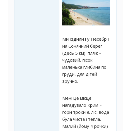
Ми їздили і у Несебр і
на Сонячний берег
(десь 5 км), пляж –
чудовий, пісок,
маленька глибина по
груди, для дітей
зручно.
Мені це місце
нагадувало Крим –
гори трохи є, ліс, вода
була чиста і тепла.
Малий (йому 4 рочки)