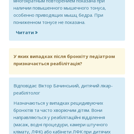
многократным повторением показана при
наличии повышенного мышечного тонуса,
особенно приводящих мышц бедра. При
пониженном тонусе не показана.
Читати
про Дисплазия тазобедренного
сустава и массаж.
У яких випадках після бронхіту педіатром
призначається реабілітація?
Відповідає: Віктор Бачинський, дитячий лікар-
реабілітолог
Назначаються у випадках рецидивуючих
бронхітів та часто хворіючим дітям. Вони
направляються у реабілітаційні відділення
(масаж, водні процедури, камери штучного
клімату, ЛФК) або кабінети ЛФК при дитячих