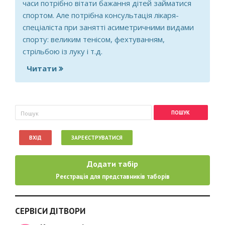
часи потрібно вітати бажання дітей займатися
спортом. Але потрібна консультація лікаря-
спеціаліста при занятті асиметричними видами
спорту: великим тенісом, фехтуванням,
стрільбою із луку і т.д.
Читати
про У хлопчика 9,5 р. при обстеженні
ортопедом виявлено викривлення
хребта (знімком не підтверджено) і
плоскостопість (можливо, укр.звучить
Пошукова форма
Пошук
інакше). Чи не зашкодять дитині
заняття в секції дзюдо, де під контр.
ВХІД
ЗАРЕЄСТРУВАТИСЯ
тренера він додатково робить вправи
для cпини?
Додати табір
Реєстрація для представників таборів
СЕРВІСИ ДІТВОРИ