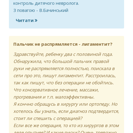
контроль дитячого невролога.
З повагою - В.Бачинський
Читати
про Дитина вигинається лише на праву
сторону
Пальчик не распрямляется - лигаментит?
Здравствуйте, ребенку два с половиной года.
Обнаружила, что большой пальчик правой
руки не распрямляется полностью, поискала в
сети про это, пишут лигаментит. Расстроилась,
так как пишут, что без операции не обойтись.
Что консервативное лечение, массажи,
прогревания и т.п. малоэффективны.
Я кончно обращусь в хирургу или ортопеду. Но
хотелось бы узнать, если диагноз подтвердится,
стоит ли спешить с операцией?
Если все же операция, то кто из хирургов в этом
деле опытнее? И какие риски? Очень тревожно,