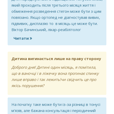
який проходить після третього місяця життя і
обмеження розведення стегон може бути з цим
повязано. Якщо ортопед не діагностував вивих,
підвивих, дисплазію то в місяць це може бути.
Віктор Бачинський, лікар-реабілітолог
Читати
про Сину 1 міс, незначне утруднення
розведення стегон
Дитина вигинається лише на праву сторону
Доброго дня! Дитині один місяць, я помітила,
що в ваночці і в ліжечку вона прогинає спинку
лише вправо і так лежить!чи свідчить це про
якісь порушення?
На початку таке може бути iз-за рiзницi в тонусi
м'язiв, але бажана консультацiя i перiодичний