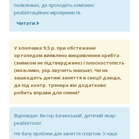
поліклініках, де проходять комплекс
реабілітаційних міроприємств.
Читати
про У яких випадках після бронхіту
педіатром призначається
реабілітація?
У хлопчика 9,5 р. при обстеженні
ортопедом виявлено викривлення хребта
(знімком не підтверджено) і плоскостопість
(можливо, укр.звучить інакше). Чи не
зашкодять дитині заняття в секції дзюдо,
де під контр. тренера він додатково
робить вправи для cпини?
Відповідає: Віктор Бачинський, дитячий лікар-
реабілітолог
Не бачу проблем для заняття спортом. У наші