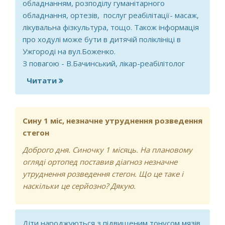
обладнанням, розподілу гуманітарного
обладнання, ортезів, послуг реабілітації- масаж,
лікувальна фізкультура, тощо. Також інформація
про ходулі може бути в дитячій поліклініці в
Ужгороді на вул.Боженко.
З повагою - В.Бачинський, лікар-реабілітолог
Читати
про медицинские ходунки
Сину 1 міс, незначне утруднення розведення
стегон
Доброго дня. Синочку 1 місяць. На плановому
огляді ортопед поставив діагноз незначне
утруднення розведення стегон. Що це таке і
наскільки це серйозно? Дякую.
Діти народжуються з підвищеним тонусом мязів,