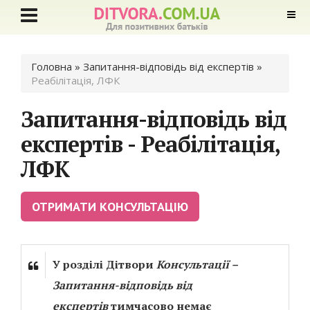
Ви є тут
Головна
»
Запитання-відповідь від експертів
»
Реабілітація, ЛФК
Запитання-відповідь від
експертів - Реабілітація,
ЛФК
ОТРИМАТИ КОНСУЛЬТАЦІЮ
У розділі Дітвори
Консультації –
Запитання-відповідь від
експертів
тимчасово немає