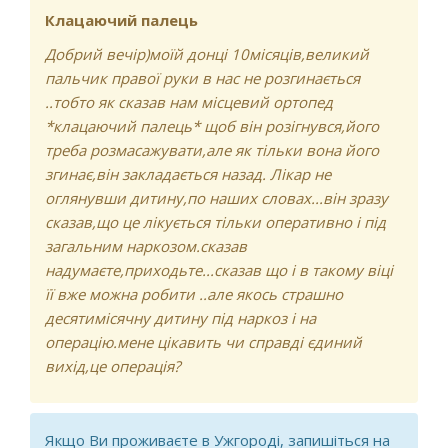
Клацаючий палець
Добрий вечір)моїй донці 10місяців,великий
пальчик правої руки в нас не розгинається
..тобто як сказав нам місцевий ортопед
*клацаючий палець* щоб він розігнувся,його
треба розмасажувати,але як тільки вона його
згинає,він закладається назад. Лікар не
оглянувши дитину,по наших словах...він зразу
сказав,що це лікується тільки оперативно і під
загальним наркозом.сказав
надумаєте,приходьте...сказав що і в такому віці
її вже можна робити ..але якось страшно
десятимісячну дитину під наркоз і на
операцію.мене цікавить чи справді єдиний
вихід,це операція?
Якщо Ви проживаєте в Ужгороді, запишіться на