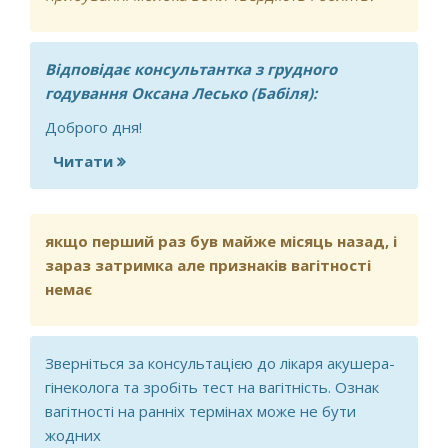
Відповідає консультантка з грудного
годування Оксана Лесько (Бабіля):
Доброго дня!
Читати
про При грудному вигодовуванні, на
3_ій день під пазами з'явилися як
гульки, додаткові молочні кишеньки.
Як з ними поводитися, так як при
якщо перший раз був майже місяць назад, і
прибуванні молока вони твердіють і
зараз затримка але признаків вагітності
болять?
немає
Зверніться за консультацією до лікаря акушера-
гінеколога та зробіть тест на вагітність. Ознак
вагітності на ранніх термінах може не бути
жодних