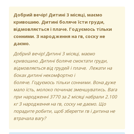
через 2,3,4 години... Ми на ГВ... Даю - не
хоче... Почав зригувати жовтим... Що
Добрий вечір! Дитині 3 місяці, маємо
це може бути? Боюсь, що не
кривошию. Дитині боляче їсти груди,
надається... Тому що пісяє у день 4-5
відмовляється і плаче. Годуємось тільки
раз(
сонними. З народження на гв, соску не
даємо.
Добрий вечір! Дитині 3 місяці, маємо
кривошию. Дитині боляче смоктати груди,
відмовляється від грудей і плаче. Лежати на
боках дитині некомфортно і
боляче. Годуємось тільки сонними. Вона дуже
мало їсть, молоко починає зменшуватись. Вага
при народженні 3770 за 2 місяці набрали 2.100
кг З народження на гв, соску не даємо. Що
порадите робити, щоб зберегти гв і дитина не
втрачала вагу?