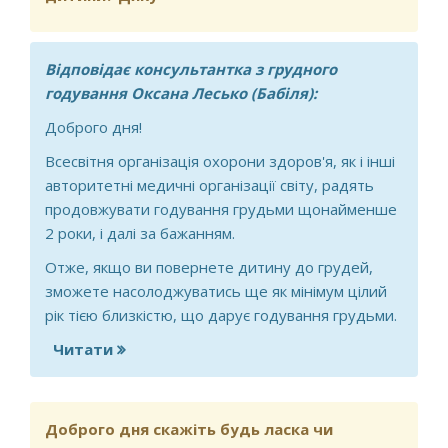
Відповідає консультантка з грудного
годування Оксана Лесько (Бабіля):
Доброго дня!
Всесвітня організація охорони здоров'я, як і інші
авторитетні медичні організації світу, радять
продовжувати годування грудьми щонайменше
2 роки, і далі за бажанням.
Отже, якщо ви повернете дитину до грудей,
зможете насолоджуватись ще як мінімум цілий
рік тією близкістю, що дарує годування грудьми.
Читати
про Доброго дня! Дитині 1,3 два місяці
тому закінчили гв. Відлучився за одну
ніч , одразу місячні почались. Хочу
годувати далі, не можу цей зв’язок
Доброго дня скажіть будь ласка чи
залишити ( при натиску є одна