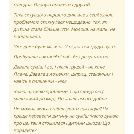
голодна. Планую вводити і другий.
Така ситуація з першого дня, але з серйозною
проблемою стикнулася нещодавно, так, як
дитина стала більше їсти. Молока, на жаль, не
побільшало.
Уже двічі були місячні. У ці дні теж груди пусті.
Пробувала лактаційні чаї - без результатно.
Давала суміш і до, і після грудей - не хоче.
Плаче. Давала з ложечки, шприц, стаканчик і
навіть з пляшечки - ніяк.
Знаю, що маю проблеми з щитовидкою (
маленький розмір). По аналізам все добре.
Чи можна якось стабілізувати лактацію? Чи
краще перевести дитину на суміш (часто думаю
про це, так я стомилася і дитини шкода) Що
порадите?