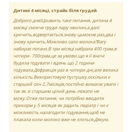
Дитині 4 місяці, страйк біля грудей
Доброго дня!Цікавить таке питання, дитина 4
масяці смокче груди пару хвилин,а далі
кричить,відвертається,знову цьмокне раз,два і
знову кричить.Можливо сало молока?Вагу
набирає погано.В три місяці набрала 400 грам,в
чотири- 700грам,це за умови,що я її вночі
будила годувати і вдень що 2 години
годувала.Дефракція раз в чотири дні,але велика
кількість.Використовую пустушку,оскільки є
старший син 2,7місяців,постійно вимагає уваги і
так як зі старшим цілий день лежати не
можу.Отже питання, чи потрібно вводити
прикорм у 5 місяців як радить педіатр і чи є
можливість налагодити годування,щоб не
плакала коли молоко вже не ллється.Дякую.