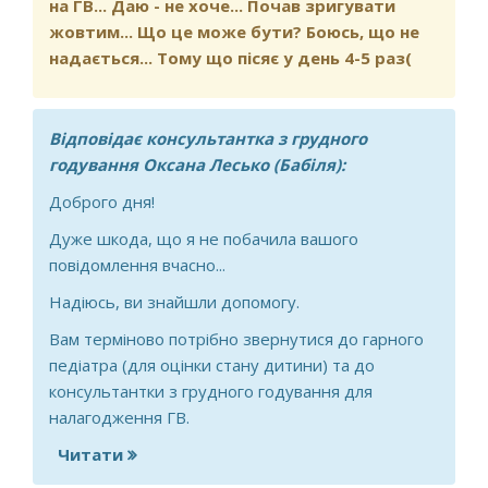
на ГВ... Даю - не хоче... Почав зригувати
жовтим... Що це може бути? Боюсь, що не
надається... Тому що пісяє у день 4-5 раз(
Відповідає консультантка з грудного
годування Оксана Лесько (Бабіля):
Доброго дня!
Дуже шкода, що я не побачила вашого
повідомлення вчасно...
Надіюсь, ви знайшли допомогу.
Вам терміново потрібно звернутися до гарного
педіатра (для оцінки стану дитини) та до
консультантки з грудного годування для
налагодження ГВ.
Читати
про Доброго вечора... Дитина (1
місяць) почала мало їсти (2,3,5 хв.)