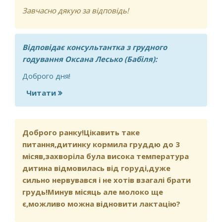
Завчасно дякую за відповідь!
Відповідає консультантка з грудного
годування Оксана Лесько (Бабіля):
Доброго дня!
Читати
про Не стабільна лактація
Доброго ранку!Цікавить таке
питання,дитинку кормила груддю до 3
місяв,захворіла була висока температура
дитина відмовилась від горуді,дуже
сильно нервувався і не хотів взагалі брати
грудь!Минув місяць але молоко ще
є,можливо можна відновити лактацію?