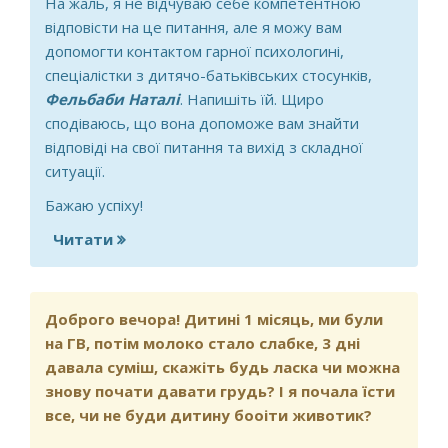
На жаль, я не відчуваю себе компетентною
відповісти на це питання, але я можу вам
допомогти контактом гарної психологині,
спеціалістки з дитячо-батьківських стосунків,
Фельбаби Наталі
. Напишіть їй. Щиро
сподіваюсь, що вона допоможе вам знайти
відповіді на свої питання та вихід з складної
ситуації.
Бажаю успіху!
Читати
про Чому моя дитина проситься на
горшок тільки в мами?
Доброго вечора! Дитині 1 місяць, ми були
на ГВ, потім молоко стало слабке, 3 дні
давала суміш, скажіть будь ласка чи можна
знову почати давати грудь? І я почала їсти
все, чи не буди дитину бооіти животик?