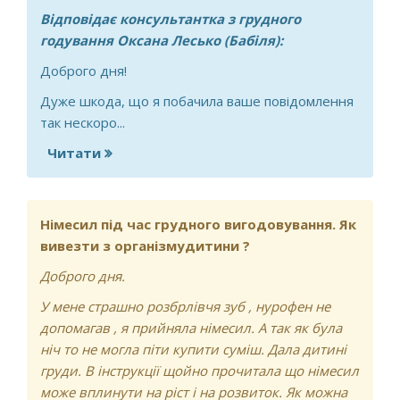
Відповідає консультантка з грудного
годування Оксана Лесько (Бабіля):
Доброго дня!
Дуже шкода, що я побачила ваше повідомлення
так нескоро...
Читати
про Добрий вечір! Дитині 3 місяці,
маємо кривошию. Дитині боляче їсти
груди, відмовляється і плаче.
Годуємось тільки сонними. З
Німесил під час грудного вигодовування. Як
народження на гв, соску не даємо.
вивезти з організмудитини ?
Доброго дня.
У мене страшно розбрлівчя зуб , нурофен не
допомагав , я прийняла німесил. А так як була
ніч то не могла піти купити суміш. Дала дитині
груди. В інструкції щойно прочитала що німесил
може вплинути на ріст і на розвиток. Як можна