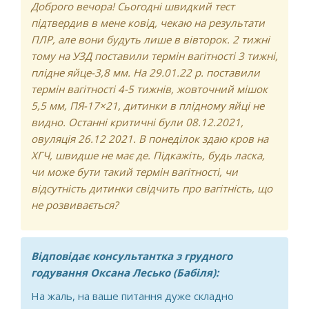
Доброго вечора! Сьогодні швидкий тест
скільки часу
підтвердив в мене ковід, чекаю на результати
ПЛР, але вони будуть лише в вівторок. 2 тижні
тому на УЗД поставили термін вагітності 3 тижні,
плідне яйце-3,8 мм. На 29.01.22 р. поставили
термін вагітності 4-5 тижнів, жовточний мішок
5,5 мм, ПЯ-17×21, дитинки в плідному яйці не
видно. Останні критичні були 08.12.2021,
овуляція 26.12 2021. В понеділок здаю кров на
ХГЧ, швидше не має де. Підкажіть, будь ласка,
чи може бути такий термін вагітності, чи
відсутність дитинки свідчить про вагітність, що
не розвивається?
Відповідає консультантка з грудного
годування Оксана Лесько (Бабіля):
На жаль, на ваше питання дуже складно