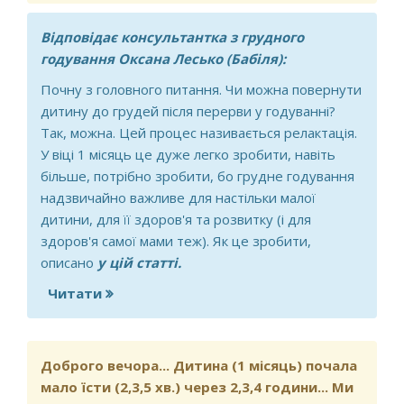
Відповідає консультантка з грудного
годування Оксана Лесько (Бабіля):
Почну з головного питання. Чи можна повернути
дитину до грудей після перерви у годуванні?
Так, можна. Цей процес називається релактація.
У віці 1 місяць це дуже легко зробити, навіть
більше, потрібно зробити, бо грудне годування
надзвичайно важливе для настільки малої
дитини, для її здоров'я та розвитку (і для
здоров'я самої мами теж). Як це зробити,
описано
у цій статті.
Читати
про Доброго вечора! Дитині 1 місяць,
ми були на ГВ, потім молоко стало
слабке, 3 дні давала суміш, скажіть
будь ласка чи можна знову почати
Доброго вечора... Дитина (1 місяць) почала
давати грудь? І я почала їсти все, чи
мало їсти (2,3,5 хв.) через 2,3,4 години... Ми
не буди дитину бооіти животик?