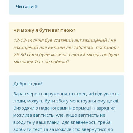
Читати
про якщо перший раз був майже
місяць назад, і зараз затримка але
признаків вагітності немає
Чи можу я бути вагітною?
12-13-14січня був статевий акт захищений і не
захищений але випили дві таблетки постинор і
25-30 січня були місячні а лютий місяць не було
місячних.Тест не робила?
Доброго дня!
Зараз через напруження та стрес, які відчувають
люди, можуть бути збої у менструальному циклі.
Виходячи з наданої вами інформації, навряд чи
можлива вагітність. Але, якщо вагітність не
входить у ваші плани, для впевненості треба
зробити тест та за можливістю звернутися до