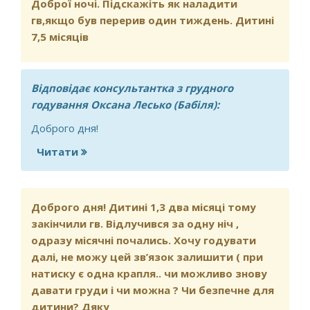
Доброї ночі. Підскажіть як наладити
що противопоказаний годуючим
гв,якщо був перерив один тиждень. Дитині
жінкам, але мене цікавить наскільки
7,5 місяців
небезпечно це буде для дитини?
Відповідає консультантка з грудного
годування Оксана Лесько (Бабіля):
Доброго дня!
Читати
про Доброї ночі. Підскажіть як
наладити гв,якщо був перерив один
тиждень. Дитині 7,5 місяців
Доброго дня! Дитині 1,3 два місяці тому
закінчили гв. Відлучився за одну ніч ,
одразу місячні почались. Хочу годувати
далі, не можу цей зв’язок залишити ( при
натиску є одна крапля.. чи можливо знову
давати груди і чи можна ? Чи безпечне для
дитини? Дяку