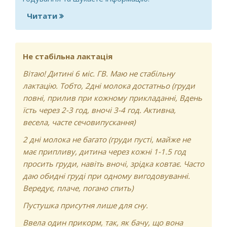
Читати
про Доброго дня скажіть будь ласка
чи можливо вернути грудне молоко
якщо воно зовсім пропало дитина
була перший місяць на грудному після
Не стабільна лактація
перенервування молоко пропало зараз
Вітаю! Дитині 6 міс. ГВ. Маю не стабільну
дитині 4 місяці чи можливо вернути
лактацію. Тобто, 2дні молока достатньо (груди
молоко і що потрібно робити щоб
повні, прилив при кожному прикладанні, Вдень
його вернути?
їсть через 2-3 год, вночі 3-4 год. Активна,
весела, часте сечовипускання)
2 дні молока не багато (груди пусті, майже не
має припливу, дитина через кожні 1-1.5 год
просить груди, навіть вночі, зрідка ковтає. Часто
даю обидні груді при одному вигодовуванні.
Вередує, плаче, погано спить)
Пустушка присутня лише для сну.
Ввела один прикорм, так, як бачу, що вона