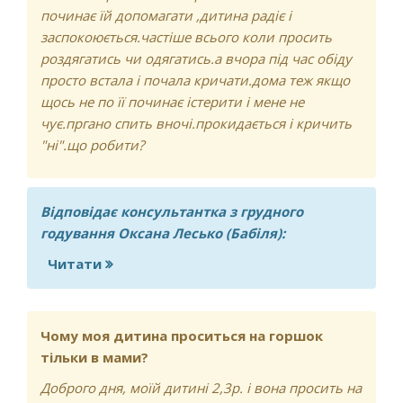
починає їй допомагати ,дитина радіє і
заспокоюється.частіше всього коли просить
роздягатись чи одягатись.а вчора під час обіду
просто встала і почала кричати.дома теж якщо
щось не по її починає істерити і мене не
чує.пргано спить вночі.прокидається і кричить
"ні".що робити?
Відповідає консультантка з грудного
годування Оксана Лесько (Бабіля):
Читати
про Доброго дня!Моїй доньці 2.8
років.Ми 3 місяці назад почали ходити
в садок.як тільки пішли
-захворіли.майже 2 місяці
Чому моя дитина проситься на горшок
хворіли.Пару днів назад пішли і
тільки в мами?
почалась істерика.
Доброго дня, моїй дитині 2,3р. і вона просить на