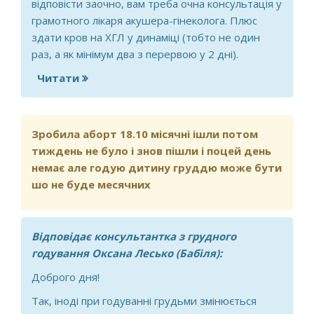
відповісти заочно, вам треба очна консультація у
грамотного лікаря акушера-гінеколога. Плюс
здати кров на ХГЛ у динаміці (тобто не один
раз, а як мінімум два з перервою у 2 дні).
Читати
про Чи є шанс на позитивний розвиток
вагітності? Хвилююся дуже, а чекати
ще 2 дні(
Зробила аборт 18.10 місячні ішли потом
тиждень не було і знов пішли і поцей день
немає але годую дитину груддю може бути
шо не буде месячних
Відповідає консультантка з грудного
годування Оксана Лесько (Бабіля):
Доброго дня!
Так, іноді при годуванні грудьми змінюється