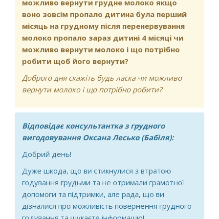
можливо вернути грудне молоко якщо
крапля.. чи можливо знову давати
воно зовсім пропало дитина була перший
груди і чи можна ? Чи безпечне для
місяць на грудному після перенервування
дитини? Дяку
молоко пропало зараз дитині 4 місяці чи
можливо вернути молоко і що потрібно
робити щоб його вернути?
Доброго дня скажіть будь ласка чи можливо
вернути молоко і що потрібно робити?
Відповідає консультантка з грудного
вигодовування Оксана Лесько (Бабіля):
Добрий день!
Дуже шкода, що ви стикнулися з втратою
годування грудьми та не отримали грамотної
допомоги та підтримки, але рада, що ви
дізналися про можливість повернення грудного
годування та шукаєте інформацію!