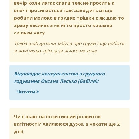
вечір коли лягає спати теж не просить а
вночі просинається і аж заходиться що
робити молоко в грудях трішки є як даю то
зразу засинає а як ні то просто кошмар
скільки часу
Треба щоб дитина забула про груди і що робити
в ночі якщо крім ціцв нічого не хоче
Відповідає консультантка з грудного
годування Оксана Лесько (Бабіля):
Читати
про Добрий вечір дитині 1.4 випила
таблетку від завершення гв в день не
просить на вечір коли лягає спати теж
не просить а вночі просинається і аж
Чи є шанс на позитивний розвиток
заходиться що робити молоко в
вагітності? Хвилююся дуже, а чекати ще 2
грудях трішки є як даю то зразу
дні(
засинає а як ні то просто кошмар