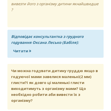
вивезти його з організму дитини якнайшвидше
?
Відповідає консультантка з грудного
годування Оксана Лесько (Бабіля):
Читати
про Німесил під час грудного
вигодовування. Як вивезти з
організмудитини ?
Чи можна годувати дитину груддю якщо в
годуючої мами завелися маленькі(2 мм)
глисти?І як довго ці маленькі глисти
виходитимуть з організму мами? Що
необхідно робити аби вивести їх з
організму?