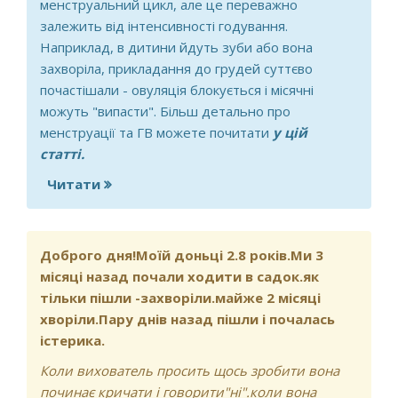
менструальний цикл, але це переважно
залежить від інтенсивності годування.
Наприклад, в дитини йдуть зуби або вона
захворіла, прикладання до грудей суттєво
почастішали - овуляція блокується і місячні
можуть "випасти". Більш детально про
менструації та ГВ можете почитати
у цій
статті.
Читати
про Зробила аборт 18.10 місячні ішли
потом тиждень не було і знов пішли і
поцей день немає але годую дитину
груддю може бути шо не буде
Доброго дня!Моїй доньці 2.8 років.Ми 3
месячних
місяці назад почали ходити в садок.як
тільки пішли -захворіли.майже 2 місяці
хворіли.Пару днів назад пішли і почалась
істерика.
Коли вихователь просить щось зробити вона
починає кричати і говорити"ні".коли вона