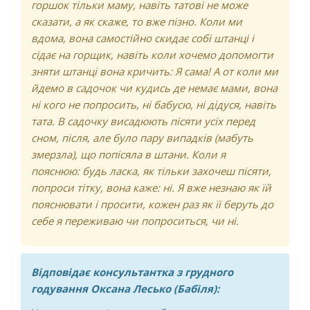
горшок тільки маму, навіть татові не може
сказати, а як скаже, то вже пізно. Коли ми
вдома, вона самостійно скидає собі штанці і
сідає на горщик, навіть коли хочемо допомогти
зняти штанці вона кричить: Я сама! А от коли ми
йдемо в садочок чи кудись де немає мами, вона
ні кого не попросить, ні бабусю, ні дідуся, навіть
тата. В садочку висадюють пісяти усіх перед
сном, після, але було пару випадків (мабуть
змерзла), що попісяла в штани. Коли я
пояснюю: будь ласка, як тільки захочеш пісяти,
попроси тітку, вона каже: ні. Я вже незнаю як їй
пояснювати і просити, кожен раз як її беруть до
себе я переживаю чи попроситься, чи ні.
Відповідає консультантка з грудного
годування Оксана Лесько (Бабіля):