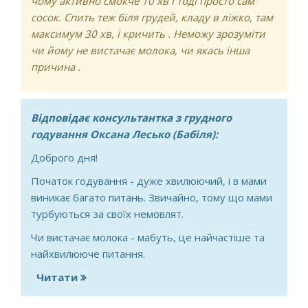
чому активно смокче 10 хв і тоді просто сам
сосок. Спить теж біля грудей, кладу в ліжко, там
максимум 30 хв, і кричить . Неможу зрозуміти
чи йому не вистачає молока, чи якась інша
причина .
Відповідає консультантка з грудного
годування Оксана Лесько (Бабіля):
Доброго дня!
Початок годування - дуже хвилюючий, і в мами
виникає багато питань. Звичайно, тому що мами
турбуються за своїх немовлят.
Чи вистачає молока - мабуть, це найчастіше та
найхвилююче питання.
Читати
про Не вистачає молока дитині