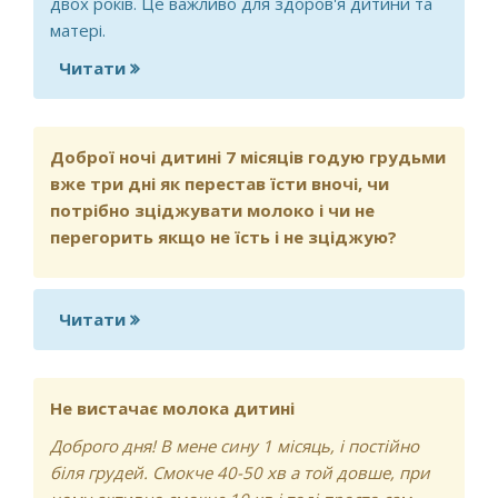
двох років. Це важливо для здоров'я дитини та
матері.
Читати
про Доброго вечора. Дитині 1 рік. Хочу
правильно завершити ГВ. Дитина їсть
груди тільки вночі з 8 місяців, так як
після прикорму і вдень після грудей
Доброї ночі дитині 7 місяців годую грудьми
зригувала. Харчується повноцінно, їсть
вже три дні як перестав їсти вночі, чи
майже все
потрібно зціджувати молоко і чи не
перегорить якщо не їсть і не зціджую?
Читати
про Доброї ночі дитині 7 місяців годую
грудьми вже три дні як перестав їсти
вночі, чи потрібно зціджувати молоко
і чи не перегорить якщо не їсть і не
Не вистачає молока дитині
зціджую?
Доброго дня! В мене сину 1 місяць, і постійно
біля грудей. Смокче 40-50 хв а той довше, при