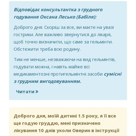
Відповідає консультантка з грудного
годування Оксана Лесько (Бабіля):
Доброго дня. Скоріш за все, ви маєте на увазі
гострики. Але важливо звернутися до лікаря,
щоб точно визначити, що саме за гельмінти.
Обстежити треба всю родину.
Тим не менше, незважаючи на вид гельмінтів,
годувати можна, і навіть майже всі
медикаментозні протигельмінтні засоби
сумісні
з грудним вигодовуванням.
Читати
про Чи можна годувати дитину
груддю якщо в годуючої мами
завелися маленькі(2 мм) глисти?І як
довго ці маленькі глисти
Доброго дня, моїй дитині 1.5 року, я її все
виходитимуть з організму мами? Що
ще годую груддю, мені призначено
необхідно робити аби вивести їх з
лікування 10 днів уколи Оверин в інструкції
організму?