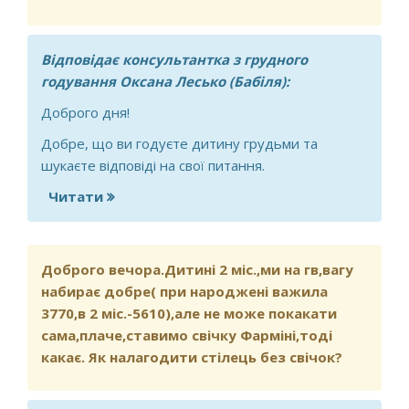
Відповідає консультантка з грудного
годування Оксана Лесько (Бабіля):
Доброго дня!
Добре, що ви годуєте дитину грудьми та
шукаєте відповіді на свої питання.
Читати
про Дитині 4 місяці, страйк біля грудей
Доброго вечора.Дитині 2 міс.,ми на гв,вагу
набирає добре( при народжені важила
3770,в 2 міс.-5610),але не може покакати
сама,плаче,ставимо свічку Фарміні,тоді
какає. Як налагодити стілець без свічок?