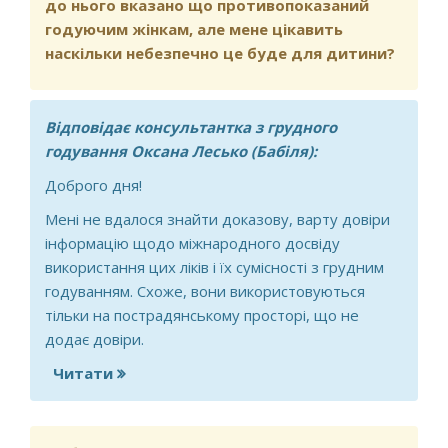
до нього вказано що противопоказаний
годуючим жінкам, але мене цікавить
наскільки небезпечно це буде для дитини?
Відповідає консультантка з грудного
годування Оксана Лесько (Бабіля):
Доброго дня!
Мені не вдалося знайти доказову, варту довіри
інформацію щодо міжнародного досвіду
використання цих ліків і їх сумісності з грудним
годуванням. Схоже, вони використовуються
тільки на пострадянському просторі, що не
додає довіри.
Читати
про Доброго дня, моїй дитині 1.5 року,
я її все ще годую груддю, мені
призначено лікування 10 днів уколи
Оверин в інструкції до нього вказано