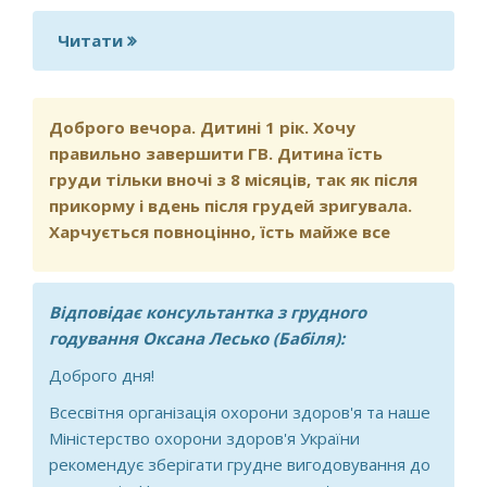
Читати
про Доброго ранку!Цікавить таке
питання,дитинку кормила груддю до
3 місяв,захворіла була висока
температура дитина відмовилась від
Доброго вечора. Дитині 1 рік. Хочу
горуді,дуже сильно нервувався і не
правильно завершити ГВ. Дитина їсть
хотів взагалі брати грудь!Минув
груди тільки вночі з 8 місяців, так як після
місяць але молоко ще є,можливо
прикорму і вдень після грудей зригувала.
можна відновити лактацію?
Харчується повноцінно, їсть майже все
Відповідає консультантка з грудного
годування Оксана Лесько (Бабіля):
Доброго дня!
Всесвітня організація охорони здоров'я та наше
Міністерство охорони здоров'я України
рекомендує зберігати грудне вигодовування до