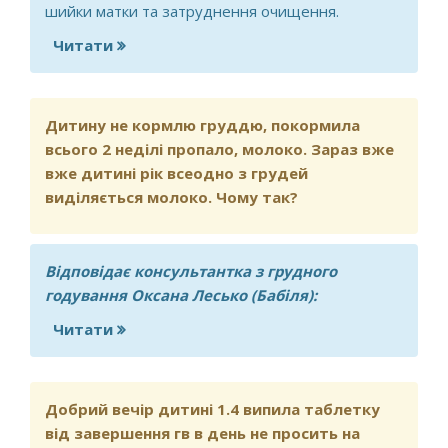
шийки матки та затруднення очищення.
Читати
про Виділення
Дитину не кормлю груддю, покормила
всього 2 неділі пропало, молоко. Зараз вже
вже дитині рік всеодно з грудей
виділяється молоко. Чому так?
Відповідає консультантка з грудного
годування Оксана Лесько (Бабіля):
Читати
про Дитину не кормлю груддю,
покормила всього 2 неділі пропало,
молоко. Зараз вже вже дитині рік
всеодно з грудей виділяється молоко.
Добрий вечір дитині 1.4 випила таблетку
Чому так?
від завершення гв в день не просить на