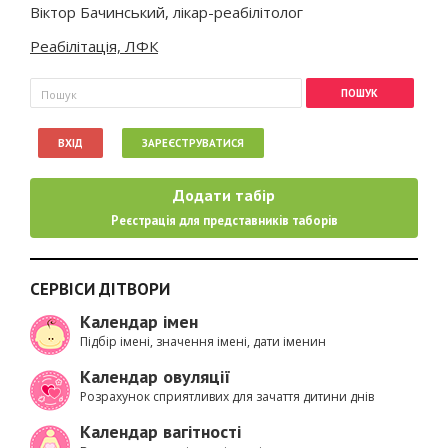
Віктор Бачинський, лікар-реабілітолог
Реабілітація, ЛФК
Пошукова форма
Пошук
ВХІД
ЗАРЕЄСТРУВАТИСЯ
Додати табір
Реєстрація для представників таборів
СЕРВІСИ ДІТВОРИ
Календар імен
Підбір імені, значення імені, дати іменин
Календар овуляції
Розрахунок сприятливих для зачаття дитини днів
Календар вагітності