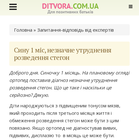
Ви є тут
Головна
»
Запитання-відповідь від експертів
Сину 1 міс, незначне утруднення
розведення стегон
Доброго дня. Синочку 1 місяць. На плановому огляді
ортопед поставив діагноз незначне утруднення
розведення стегон. Що це таке і наскільки це
серйозно? Дякую.
Діти народжуються з підвищеним тонусом мязів,
який проходить після третього місяця життя і
обмеження розведення стегон може бути з цим
повязано. Якщо ортопед не діагностував вивих,
підвивих, дисплазію то в місяць це може бути.