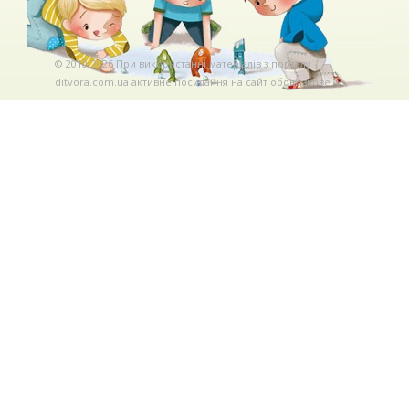
© 2010-2026 При використаннi матерiалiв з порталу
ditvora.com.ua активне посилання на сайт обов'язкове. .