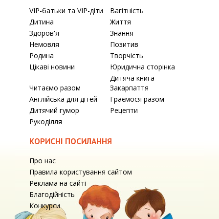
VIP-батьки та VIP-діти
Вагітність
Дитина
Життя
Здоров'я
Знання
Немовля
Позитив
Родина
Творчість
Цікаві новини
Юридична сторінка
Дитяча книга
Читаємо разом
Закарпаття
Англійська для дітей
Граємося разом
Дитячий гумор
Рецепти
Рукоділля
КОРИСНІ ПОСИЛАННЯ
Про нас
Правила користування сайтом
Реклама на сайті
Благодійність
Конкурси