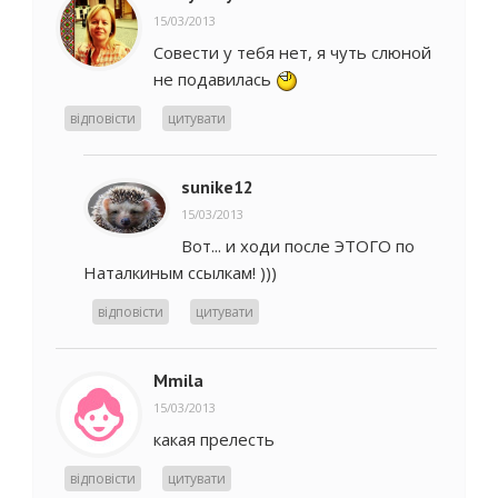
15/03/2013
Совести у тебя нет, я чуть слюной
не подавилась
відповісти
цитувати
sunike12
15/03/2013
Вот... и ходи после ЭТОГО по
Наталкиным ссылкам! )))
відповісти
цитувати
Mmila
15/03/2013
какая прелесть
відповісти
цитувати