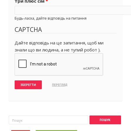
три плюс сім
*
Будь-ласка, дайте відповідь на питання
CAPTCHA
Дайте відповідь на це запитання, щоб ми
знали що ви людина, а не тупий робот ).
Пошукова форма
Пошук