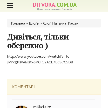
Ви є тут
Головна
»
Блоґи
»
блоґ Наталка_Касим
Дивіться, тільки
обережно )
http://www.youtube.com/watch?v=tc-
jMrxgPsw&list=SPCF52ACE7EC87C5D8
КОМЕНТАРІ
milkyfairy