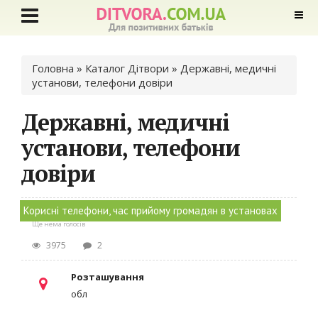
Ви є тут
Головна
»
Каталог Дітвори
» Державні, медичні
установи, телефони довіри
Державні, медичні
установи, телефони
довіри
Корисні телефони, час прийому громадян в установах
Ще нема голосів
3975
2
Розташування
обл