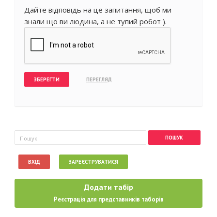
Дайте відповідь на це запитання, щоб ми
знали що ви людина, а не тупий робот ).
Пошукова форма
Пошук
ВХІД
ЗАРЕЄСТРУВАТИСЯ
Додати табір
Реєстрація для представників таборів