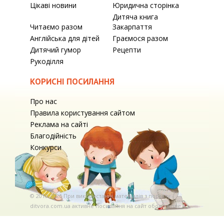
Цікаві новини
Юридична сторінка
Дитяча книга
Читаємо разом
Закарпаття
Англійська для дітей
Граємося разом
Дитячий гумор
Рецепти
Рукоділля
КОРИСНІ ПОСИЛАННЯ
Про нас
Правила користування сайтом
Реклама на сайті
Благодійність
Конкурси
© 2010-2026 При використаннi матерiалiв з порталу
ditvora.com.ua активне посилання на сайт обов'язкове. .