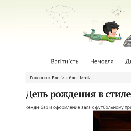
Вагітність
Немовля
Д
Ви є тут
Головна
»
Блоґи
»
блоґ Mmila
День рождения в стиле
Кенди-бар и оформление зала к футбольному пр