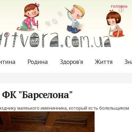
ГОЛОВНА
итина
Родина
Здоров'я
Життя
Зн
 ФК "Барселона"
азднику малеького именинника, который есть болельщиком