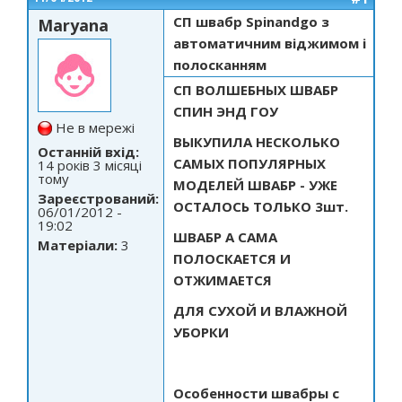
СП швабр Spinandgo з
Maryana
автоматичним віджимом і
полосканням
СП ВОЛШЕБНЫХ ШВАБР
СПИН ЭНД ГОУ
Не в мережі
ВЫКУПИЛА НЕСКОЛЬКО
Останній вхід:
САМЫХ ПОПУЛЯРНЫХ
14 років 3 місяці
тому
МОДЕЛЕЙ ШВАБР - УЖЕ
Зареєстрований:
ОСТАЛОСЬ ТОЛЬКО 3шт.
06/01/2012 -
19:02
ШВАБР
А САМА
Матеріали:
3
ПОЛОСКАЕТСЯ И
ОТЖИМАЕТСЯ
ДЛЯ СУХОЙ И ВЛАЖНОЙ
УБОРКИ
Особенности швабры с