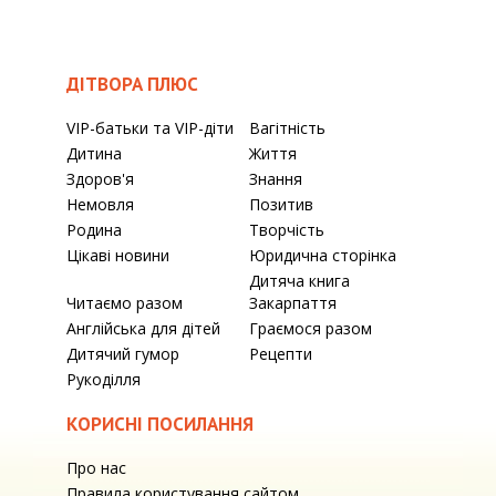
ДІТВОРА ПЛЮС
VIP-батьки та VIP-діти
Вагітність
Дитина
Життя
Здоров'я
Знання
Немовля
Позитив
Родина
Творчість
Цікаві новини
Юридична сторінка
Дитяча книга
Читаємо разом
Закарпаття
Англійська для дітей
Граємося разом
Дитячий гумор
Рецепти
Рукоділля
КОРИСНІ ПОСИЛАННЯ
Про нас
Правила користування сайтом