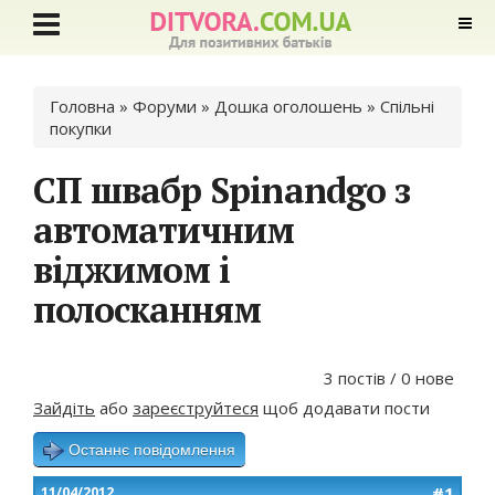
Ви є тут
Головна
»
Форуми
»
Дошка оголошень
»
Спільні
покупки
СП швабр Spinandgo з
автоматичним
віджимом і
полосканням
3 постів / 0 нове
Зайдіть
або
зареєструйтеся
щоб додавати пости
Останнє повідомлення
#1
11/04/2012