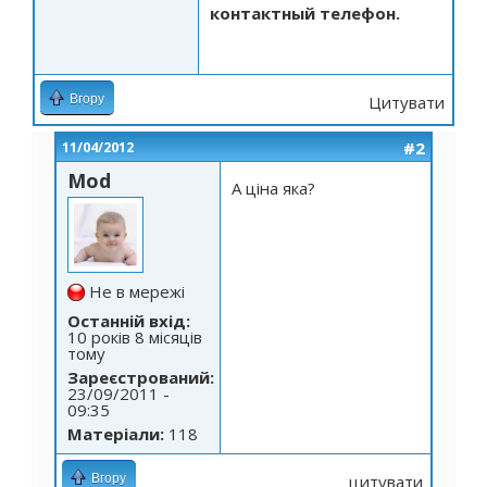
контактный телефон.
Вгору
Цитувати
#2
11/04/2012
Mod
А ціна яка?
Не в мережі
Останній вхід:
10 років 8 місяців
тому
Зареєстрований:
23/09/2011 -
09:35
Матеріали:
118
Вгору
цитувати