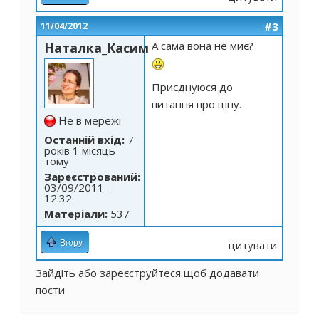
#3
11/04/2012
А сама вона не миє?
Наталка_Касим
Приєднуюся до
питання про ціну.
Не в мережі
Останній вхід:
7
років 1 місяць
тому
Зареєстрований:
03/09/2011 -
12:32
Матеріали:
537
Вгору
цитувати
Зайдіть
або
зареєструйтеся
щоб додавати
пости