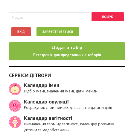
Пошукова форма
Пошук
ВХІД
ЗАРЕЄСТРУВАТИСЯ
Додати табір
Реєстрація для представників таборів
СЕРВІСИ ДІТВОРИ
Календар імен
Підбір імені, значення імені, дати іменин
Календар овуляції
Розрахунок сприятливих для зачаття дитини днів
Календар вагітності
Визначення терміну вагітності, календар розвитку
дитини та медобстежень