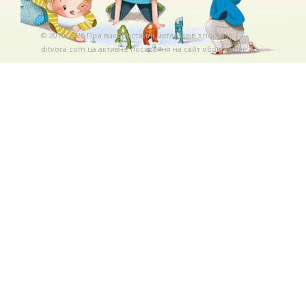
© 2010-2026 При використаннi матерiалiв з порталу
ditvora.com.ua активне посилання на сайт обов'язкове. .