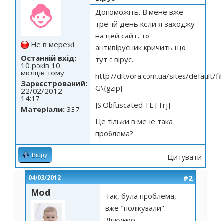
Допоможіть. В мене вже
третій день коли я заходжу
на цей сайт, то
Не в мережі
антивірусник кричить що
Останній вхід:
тут є вірус.
10 років 10
місяців тому
http://ditvora.com.ua/sites/defaul
Зареєстрований:
G\{gzip
}
22/02/2012 -
14:17
JS:Obfuscated-FL [Trj]
Матеріали:
337
Це тільки в мене така
проблема?
Вгору
Цитувати
#2
04/03/2012
Mod
Так, була проблема,
вже "полікували".
Дякуємо