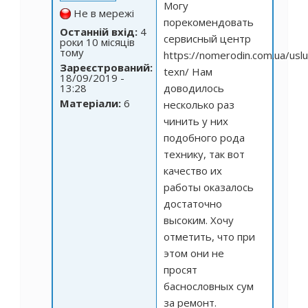
Могу
Не в мережі
порекомендовать
Останній вхід:
4
сервисный центр
роки 10 місяців
тому
https://nomerodin.com.ua/uslu
Зареєстрований:
texn/
Нам
18/09/2019 -
13:28
доводилось
Матеріали:
6
несколько раз
чинить у них
подобного рода
технику, так вот
качество их
работы оказалось
достаточно
высоким. Хочу
отметить, что при
этом они не
просят
баснословных сум
за ремонт.