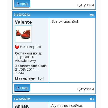
Вгору
цитувати
#6
04/03/2012
Все ок,спасибо!
Valente
Не в мережі
Останній вхід:
11 років 10
місяців тому
Зареєстрований:
21/09/2011 -
22:44
Матеріали:
104
Вгору
цитувати
#7
19/12/2019
А у нас вот сейчас
AnnaK