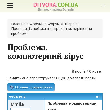
Ви є тут
Головна
»
Форуми
»
Форум Дітвора
»
Пропозиції, побажання, прохання, вирішення
проблем
Проблема.
компютерний вірус
8 постів / 0 нове
Зайдіть
або
зареєструйтеся
щоб додавати пости
Останнє повідомлення
#1
04/03/2012
Проблема. компютерний
Mmila
вірус