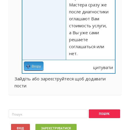
Мастера сразу же
после диагностики
оглашают Вам
стоимость услуги,
а Вы уже сами
решаете
соглашаться или
нет.
Вгору
цитувати
Зайдіть
або
зареєструйтеся
щоб додавати
пости
Пошукова форма
Пошук
ВХІД
ЗАРЕЄСТРУВАТИСЯ