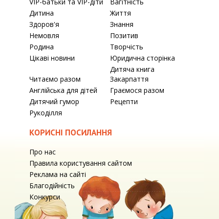
VIP-батьки та VIP-діти
Вагітність
Дитина
Життя
Здоров'я
Знання
Немовля
Позитив
Родина
Творчість
Цікаві новини
Юридична сторінка
Дитяча книга
Читаємо разом
Закарпаття
Англійська для дітей
Граємося разом
Дитячий гумор
Рецепти
Рукоділля
КОРИСНІ ПОСИЛАННЯ
Про нас
Правила користування сайтом
Реклама на сайті
Благодійність
Конкурси