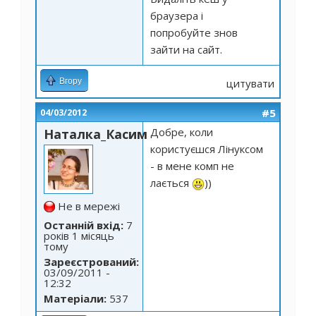
браузера і
попробуйте знов
зайти на сайт.
Вгору
цитувати
#5
04/03/2012
Добре, коли
Наталка_Касим
користуєшся Лінуксом
- в мене комп не
лається
))
Не в мережі
Останній вхід:
7
років 1 місяць
тому
Зареєстрований:
03/09/2011 -
12:32
Матеріали:
537