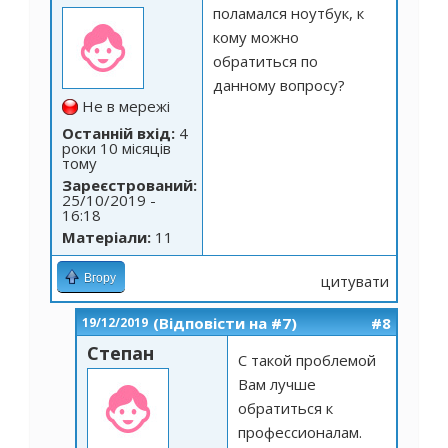
поламался ноутбук, к
кому можно
обратиться по
данному вопросу?
Не в мережі
Останній вхід:
4
роки 10 місяців
тому
Зареєстрований:
25/10/2019 -
16:18
Матеріали:
11
Вгору
цитувати
(Відповісти на #7)
#8
19/12/2019
Степан
С такой проблемой
Вам лучше
обратиться к
профессионалам.