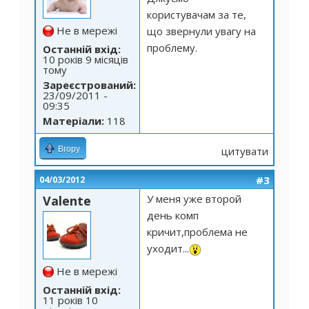
користувачам за те,
Не в мережі
що звернули увагу на
проблему.
Останній вхід:
10 років 9 місяців
тому
Зареєстрований:
23/09/2011 -
09:35
Матеріали:
118
Вгору
цитувати
#3
04/03/2012
У меня уже второй
Valente
день комп
кричит,проблема не
уходит...
Не в мережі
Останній вхід:
11 років 10