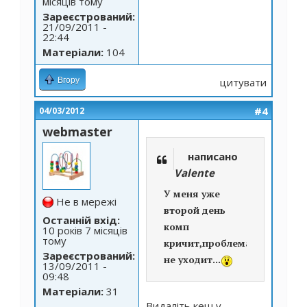
місяців тому
Зареєстрований:
21/09/2011 -
22:44
Матеріали:
104
Вгору
цитувати
#4
04/03/2012
webmaster
написано
Valente
У меня уже
Не в мережі
второй день
Останній вхід:
комп
10 років 7 місяців
тому
кричит,проблема
Зареєстрований:
не уходит...
13/09/2011 -
09:48
Матеріали:
31
Видаліть кеш у