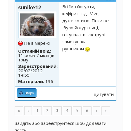
Всі їмо йогурти,
sunike12
кефіри і т.д. Vivo,
дуже смачно. Поки не
було йогуртниці,
готувала в каструлі.
замотувала
Не в мережі
рушником.
Останній вхід:
11 років 7 місяців
тому
Зареєстрований:
20/02/2012 -
14:55
Матеріали:
136
Вгору
цитувати
Сторінки
«
‹
1
2
3
4
5
6
›
»
Зайдіть
або
зареєструйтеся
щоб додавати
пости