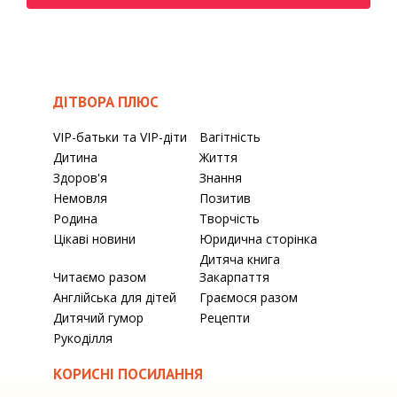
ДІТВОРА ПЛЮС
VIP-батьки та VIP-діти
Вагітність
Дитина
Життя
Здоров'я
Знання
Немовля
Позитив
Родина
Творчість
Цікаві новини
Юридична сторінка
Дитяча книга
Читаємо разом
Закарпаття
Англійська для дітей
Граємося разом
Дитячий гумор
Рецепти
Рукоділля
КОРИСНІ ПОСИЛАННЯ