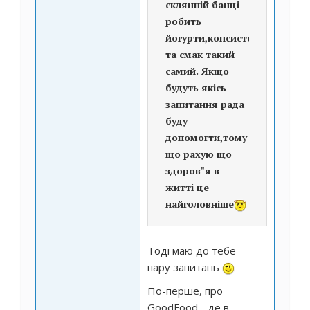
склянній банці
робить
йогурти,консистенція
та смак такий
самий. Якщо
будуть якісь
запитання рада
буду
допомогти,тому
що рахую що
здоров"я в
житті це
найголовніше
Тоді маю до тебе
пару запитань
По-перше, про
GoodFood - де в