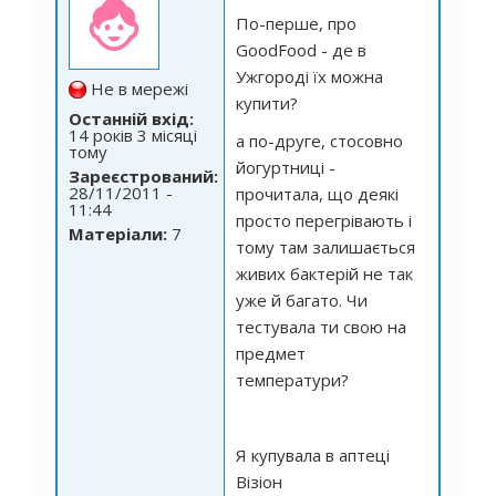
По-перше, про
GoodFood - де в
Ужгороді їх можна
Не в мережі
купити?
Останній вхід:
14 років 3 місяці
а по-друге, стосовно
тому
йогуртниці -
Зареєстрований:
28/11/2011 -
прочитала, що деякі
11:44
просто перегрівають і
Матеріали:
7
тому там залишається
живих бактерій не так
уже й багато. Чи
тестувала ти свою на
предмет
температури?
Я купувала в аптеці
Візіон