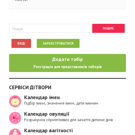
Пошукова форма
Пошук
ВХІД
ЗАРЕЄСТРУВАТИСЯ
Додати табір
Реєстрація для представників таборів
СЕРВІСИ ДІТВОРИ
Календар імен
Підбір імені, значення імені, дати іменин
Календар овуляції
Розрахунок сприятливих для зачаття дитини днів
Календар вагітності