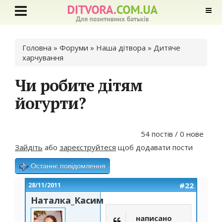
Ви є тут
Головна
»
Форуми
»
Наша дітвора
»
Дитяче
харчування
Чи робите дітям
йогурти?
54 постів / 0 нове
Зайдіть
або
зареєструйтеся
щоб додавати пости
Останнє повідомлення
#22
28/11/2011
Наталка_Касим
написано