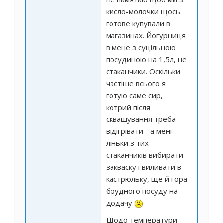
кисло-молочки щось
готове купували в
магазинах. Йогурниця
в мене з суцільною
посудиною на 1,5л, не
стаканчики. Оскільки
частіше всього я
готую саме сир,
котрий після
сквашування треба
відігрівати - а мені
ліньки з тих
стаканчиків вибирати
закваску і виливати в
кастрюльку, ще й гора
брудного посуду на
додачу
Щодо температури