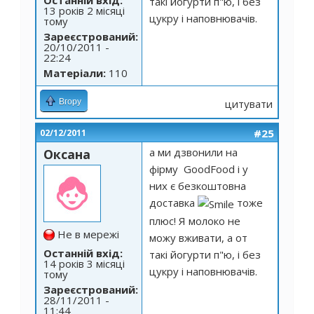
Останній вхід:
такі йогурти п"ю, і без
13 років 2 місяці
цукру і наповнювачів.
тому
Зареєстрований:
20/10/2011 -
22:24
Матеріали:
110
Вгору
цитувати
#25
02/12/2011
а ми дзвонили на
Оксана
фірму GoodFood і у
них є безкоштовна
доставка
тоже
плюс! Я молоко не
Не в мережі
можу вживати, а от
Останній вхід:
такі йогурти п"ю, і без
14 років 3 місяці
цукру і наповнювачів.
тому
Зареєстрований:
28/11/2011 -
11:44