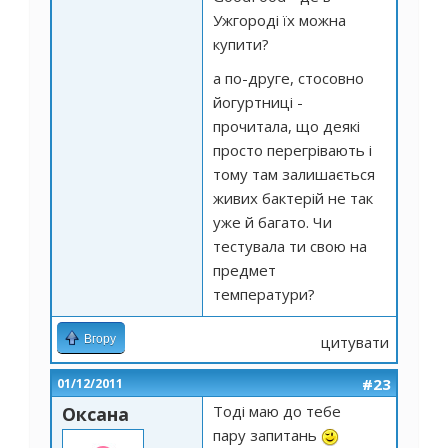
Ужгороді їх можна
купити?
а по-друге, стосовно
йогуртниці -
прочитала, що деякі
просто перегрівають і
тому там залишається
живих бактерій не так
уже й багато. Чи
тестувала ти свою на
предмет
температури?
Вгору
цитувати
#23
01/12/2011
Тоді маю до тебе
Оксана
пару запитань