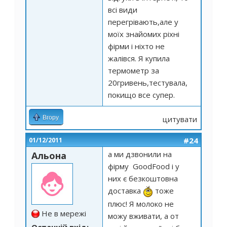
всі види
перегрівають,але у
моїх знайомих ріхні
фірми і ніхто не
жалівся. Я купила
термометр за
20гривень,тестувала,
покищо все супер.
Вгору
цитувати
#24
01/12/2011
а ми дзвонили на
Альона
фірму GoodFood і у
них є безкоштовна
доставка
тоже
плюс! Я молоко не
Не в мережі
можу вживати, а от