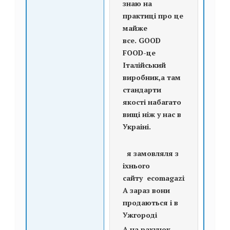
знаю на
практиці про це
майже
все. GOOD
FOOD-це
Італійський
виробник,а там
стандарти
якості набагато
вищі ніж у нас в
Украіні.
я замовляля з
іхнього
сайту ecomagazin.com.ua
А зараз вони
продаються і в
Ужгороді
А на рахунок