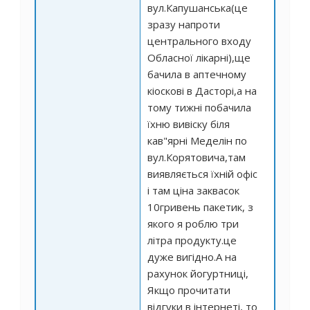
вул.Капушанська(це
зразу напроти
центрального входу
Обласної лікарні),ще
бачила в аптечному
кіоскові в Дасторі,а на
тому тижні побачила
їхню вивіску біля
кав"ярні Меделін по
вул.Корятовича,там
виявляється їхній офіс
і там ціна заквасок
10гривень пакетик, з
якого я роблю три
літра продукту.це
дуже вигідно.А на
рахунок йогуртниці,
Якщо прочитати
відгуки в інтернеті, то