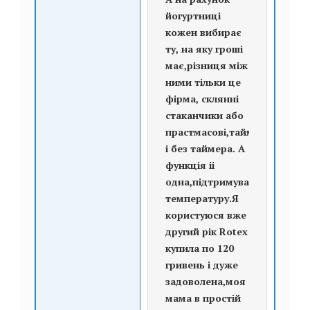
йогуртниці
кожен вибирає
ту, на яку гроші
має,різниця між
ними тільки це
фірма, склянні
стаканчики або
прастмасові,таймер
і без таймера. А
функція іі
одна,підтримувати
температуру.Я
користуюся вже
другий рік Rotex
купила по 120
гривень і дуже
задоволена,моя
мама в простій