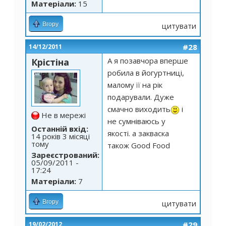
Матеріали:
15
Вгору
цитувати
#28
14/12/2011
А я позавчора вперше
Крістіна
робила в йогуртниці,
малому її на рік
подарували. Дуже
смачно виходить
і
Не в мережі
не сумніваюсь у
Останній вхід:
якості. а закваска
14 років 3 місяці
тому
також Good Food
Зареєстрований:
05/09/2011 -
17:24
Матеріали:
7
Вгору
цитувати
#29
19/02/2012