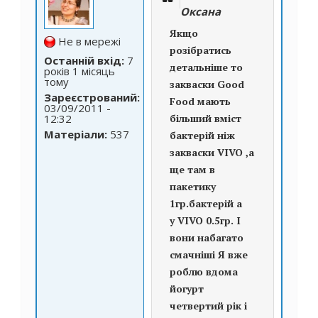
Оксана
Якщо
Не в мережі
розібратись
Останній вхід:
7
детальніше то
років 1 місяць
тому
закваски Good
Зареєстрований:
Food мають
03/09/2011 -
12:32
більший вміст
Матеріали:
537
бактерій ніж
закваски VIVO ,а
ще там в
пакетику
1гр.бактерій а
у VIVO 0.5гр. І
вони набагато
смачніші Я вже
роблю вдома
йогурт
четвертий рік і