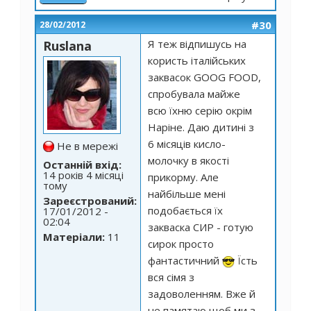
#30
28/02/2012
Я теж відпишусь на
Ruslana
користь італійських
заквасок GOOG FOOD,
спробувала майже
всю їхню серію окрім
Наріне. Даю дитині з
6 місяців кисло-
Не в мережі
молочку в якості
Останній вхід:
14 років 4 місяці
прикорму. Але
тому
найбільше мені
Зареєстрований:
подобається їх
17/01/2012 -
02:04
закваска СИР - готую
Матеріали:
11
сирок просто
фантастичний
Їсть
вся сімя з
задоволенням. Вже й
не памятаю щоб ми з