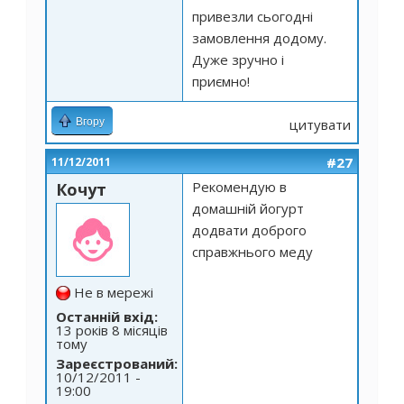
привезли сьогодні
замовлення додому.
Дуже зручно і
приємно!
Вгору
цитувати
#27
11/12/2011
Рекомендую в
Кочут
домашній йогурт
додвати доброго
справжнього меду
Не в мережі
Останній вхід:
13 років 8 місяців
тому
Зареєстрований:
10/12/2011 -
19:00