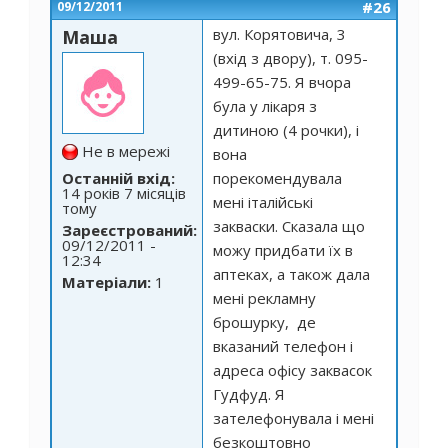
#26
09/12/2011
вул. Корятовича, 3
Маша
(вхід з двору), т. 095-
499-65-75. Я вчора
була у лікаря з
дитиною (4 рочки), і
Не в мережі
вона
Останній вхід:
порекомендувала
14 років 7 місяців
мені італійські
тому
закваски. Сказала що
Зареєстрований:
09/12/2011 -
можу придбати їх в
12:34
аптеках, а також дала
Матеріали:
1
мені рекламну
брошурку, де
вказаний телефон і
адреса офісу заквасок
Гудфуд. Я
зателефонувала і мені
безкоштовно