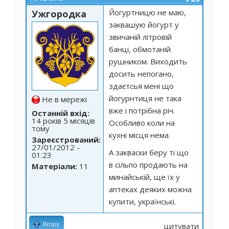
Йогуртницю не маю,
Ужгородка
заквашую йогурт у
звичаній літровій
банці, обмотаній
рушником. Виходить
досить непогано,
здаєтсья мені що
йогурнтиця не така
Не в мережі
вже і потрібна річ.
Останній вхід:
14 років 5 місяців
Особливо коли на
тому
кухні місця нема.
Зареєстрований:
27/01/2012 -
А закваски беру ті що
01:23
в сільпо продають на
Матеріали:
11
минайській, ще їх у
аптеках деяких можна
купити, українські.
Вгору
цитувати