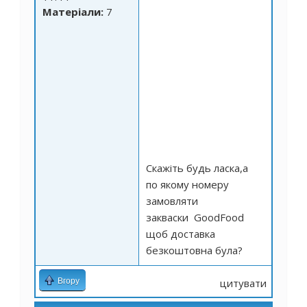
Матеріали:
7
Скажіть будь ласка,а
по якому номеру
замовляти
закваски GoodFood
щоб доставка
безкоштовна була?
Вгору
цитувати