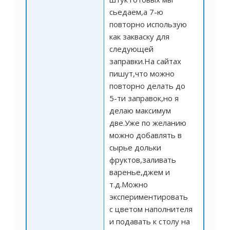
сьедаем,а 7-ю
повторно использую
как закваску для
следующей
заправки.На сайтах
пишут,что можно
повторно делать до
5-ти заправок,но я
делаю максимум
две.Уже по желанию
можно добавлять в
сырье дольки
фруктов,заливать
варенье,джем и
т.д.Можно
экспериментировать
с цветом наполнителя
и подавать к столу на