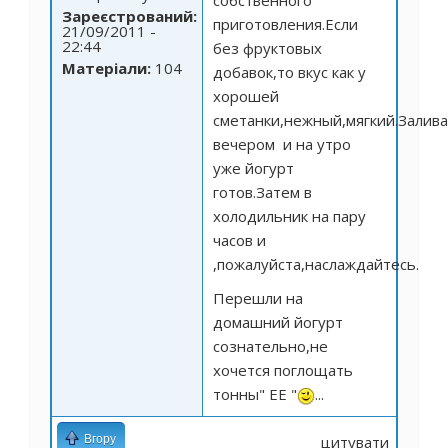
собственного
Зареєстрований:
приготовления.Если
21/09/2011 -
22:44
без фруктовых
Матеріали:
104
добавок,то вкус как у
хорошей
сметанки,нежный,мягкий.Залив
вечером и на утро
уже йогурт
готов.Затем в
холодильник на пару
часов и
,пожалуйста,наслаждайтесь.
Перешли на
домашний йогурт
сознательно,не
хочется поглощать
тонны" ЕЕ "
...
Вгору
цитувати