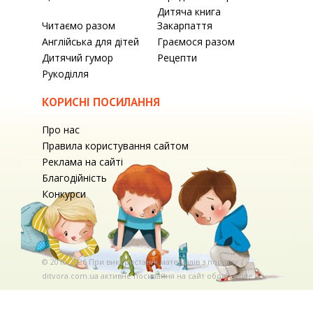
Дитяча книга
Читаємо разом
Закарпаття
Англійська для дітей
Граємося разом
Дитячий гумор
Рецепти
Рукоділля
КОРИСНІ ПОСИЛАННЯ
Про нас
Правила користування сайтом
Реклама на сайті
Благодійність
Конкурси
© 2010-2026 При використаннi матерiалiв з порталу
ditvora.com.ua активне посилання на сайт обов'язкове. .