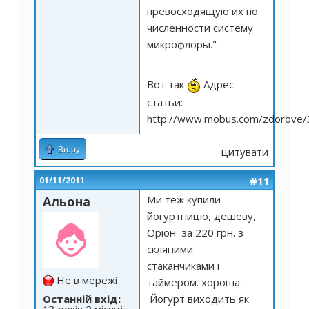
превосходящую их по
численности систему
микрофлоры."
Вот так
Адрес
статьи:
http://www.mobus.com/zdorove/
Вгору
цитувати
#11
01/11/2011
Ми теж купили
Альона
йогуртницю, дешеву,
Оріон за 220 грн. з
скляними
стаканчиками і
Не в мережі
таймером. хороша.
Останній вхід:
Йогурт виходить як
13 років 2 місяці