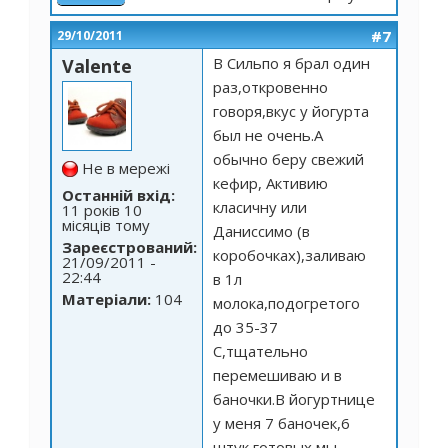
#7
29/10/2011
В Сильпо я брал один
Valente
раз,откровенно
говоря,вкус у йогурта
был не очень.А
обычно беру свежий
Не в мережі
кефир, Активию
Останній вхід:
класичну или
11 років 10
місяців тому
Даниссимо (в
Зареєстрований:
коробочках),заливаю
21/09/2011 -
22:44
в 1л
Матеріали:
104
молока,подогретого
до 35-37
С,тщательно
перемешиваю и в
баночки.В йогуртнице
у меня 7 баночек,6
штук готовых мы