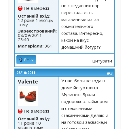
но с недавних пор
Не в мережі
перестала есть
Останній вхід:
магазинные из-за
12 років 1 місяць
тому
сомнительного
Зареєстрований:
состава. Интересно,
08/09/2011 -
23:40
какой на вкус
Матеріали:
381
домашний йогурт?
Вгору
цитувати
#3
28/10/2011
У нас больше года в
Valente
доме йогуртница
Мулинекс.Брали
подороже,с таймером
и стеклянными
Не в мережі
стаканчиками.Делаю и
Останній вхід:
на готовой закваске,и
11 років 10
місяців тому