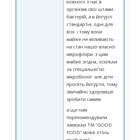
кожного з нас в
організмі свої штами
бактерій, а в йогурті
стандартні, одні для
всіх. і тому вони
майже не впливають
на стан нашої власної
мікрофлори. з цим
майже згідна, оскільки
за спеціальністю
мікробіолог. але діти
просять йогурти, тому
звичайно здоровіше
зробити самим.
а ще нам
порекомендували
закваски ТМ "GOOD
FOOD" може хтось
пробував?