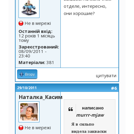
отделе, интересно,
они хорошие?
Не в мережі
Останній вхід:
12 років 1 місяць
тому
Зареєстрований:
08/09/2011 -
23:40
Матеріали:
381
Вгору
цитувати
#6
29/10/2011
Наталка_Касим
написано
murrr-mjaw
Я в сильпо
Не в мережі
видела закваски