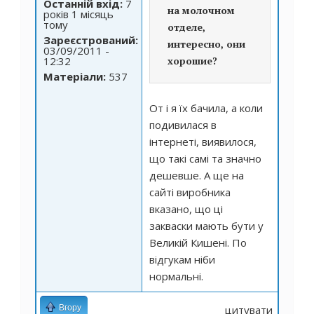
Останній вхід:
7
на молочном
років 1 місяць
тому
отделе,
Зареєстрований:
интересно, они
03/09/2011 -
12:32
хорошие?
Матеріали:
537
От і я їх бачила, а коли
подивилася в
інтернеті, виявилося,
що такі самі та значно
дешевше. А ще на
сайті виробника
вказано, що ці
закваски мають бути у
Великій Кишені. По
відгукам ніби
нормальні.
Вгору
цитувати