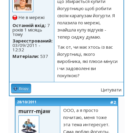
що збирається купити
йогуртницю щоб робити
своїм карапузам йогурти. Я
Не в мережі
полазила по мережі,
Останній вхід:
7
років 1 місяць
знайшла купу відгуків -
тому
тепер сиджу думаю.
Зареєстрований:
03/09/2011 -
Так от, чи має хтось із вас
12:32
йогуртниці, якого
Матеріали:
537
виробника, які плюси-мінуси
і чи задоволені ви
покупкою?
Вгору
Цитувати
#2
28/10/2011
ООО, а я просто
murrr-mjaw
почитаю, меня тоже
эта тема интересует.
Сама люблю йогурты,