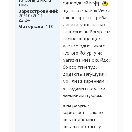
однорідний кефір
тому
це на заквасках Vivo з
Зареєстрований:
20/10/2011 -
сільпо. просто треба
22:24
дивитися шо на них
Матеріали:
110
написано чи йогурт чи
наріне чи ще щось.
але все одно такого
густого йогурту як
магазинний не вийде,
бо все таки туди
додають загущувачі.
мої їли і з варенням, і
з ягодами і просто з
ванільним цукром.
а на рахунок
корисності - спірне
питання. колись
читала про таке: у