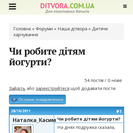
Ви є тут
Головна
»
Форуми
»
Наша дітвора
»
Дитяче
харчування
Чи робите дітям
йогурти?
54 постів / 0 нове
Зайдіть
або
зареєструйтеся
щоб додавати пости
Останнє повідомлення
#1
28/10/2011
Чи робите дітям йогурти?
Наталка_Касим
На днях подружка сказала,