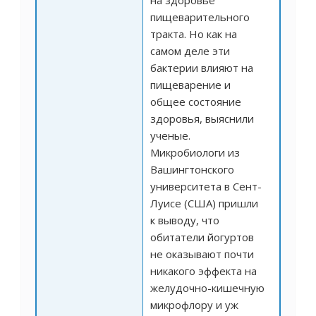
пищеварительного
тракта. Но как на
самом деле эти
бактерии влияют на
пищеварение и
общее состояние
здоровья, выяснили
ученые.
Микробиологи из
Вашингтонского
университета в Сент-
Луисе (США) пришли
к выводу, что
обитатели йогуртов
не оказывают почти
никакого эффекта на
желудочно-кишечную
микрофлору и уж