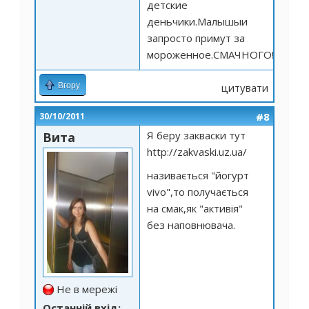
детские
деньчики.Малышыи
запросто примут за
мороженное.СМАЧНОГО!
Вгору
цитувати
#8
30/10/2011
Я беру закваски тут
Вита
http://zakvaski.uz.ua/
називається "йогурт
vivo",то получається
на смак,як "активія"
без наповнювача.
Не в мережі
Останній вхід: