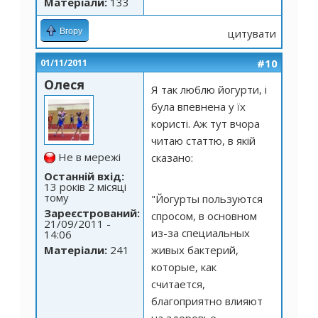
Матеріали:
133
Вгору
цитувати
#10
01/11/2011
Олеся
Я так люблю йогурти, і
була впевнена у їх
користі. Аж тут вчора
читаю статтю, в якій
Не в мережі
сказано:
Останній вхід:
13 років 2 місяці
тому
"Йогурты пользуются
Зареєстрований:
спросом, в основном
21/09/2011 -
из-за специальных
14:06
Матеріали:
241
живых бактерий,
которые, как
считается,
благоприятно влияют
на здоровье