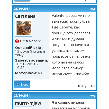
#4
28/10/2011
Valente, расскажите о
Світлана
закваске, пожалуйста.
Где берете, как
вообще это делается.
Я чиатал и думала
Не в мережі
покупать, но хочется
Останній вхід:
услышать о самом
13 років 9 місяців
тому
процессе от человека,
Зареєстрований:
который на самом
20/10/2011 -
16:55
деле этот прибор
Матеріали:
49
использует. Спасибо!
Вгору
цитувати
#5
29/10/2011
Я в сильпо видела
murrr-mjaw
закваски на молочном