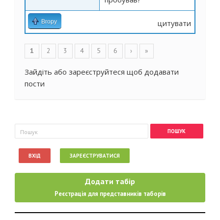
Вгору
цитувати
Сторінки
1
2
3
4
5
6
›
»
Зайдіть
або
зареєструйтеся
щоб додавати
пости
Пошукова форма
Пошук
ВХІД
ЗАРЕЄСТРУВАТИСЯ
Додати табір
Реєстрація для представників таборів